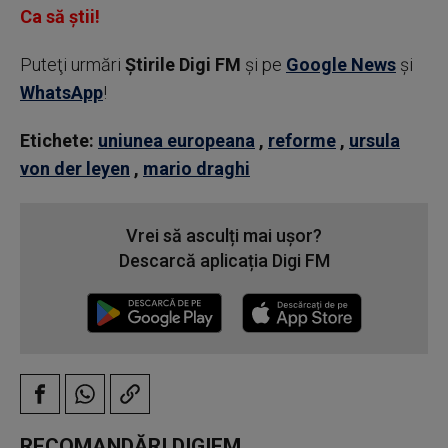
Ca să știi!
Puteţi urmări
Știrile Digi FM
şi pe
Google News
şi
WhatsApp
!
Etichete:
uniunea europeana
,
reforme
,
ursula
von der leyen
,
mario draghi
Vrei să asculți mai ușor?
Descarcă aplicația Digi FM
RECOMANDĂRI DIGIFM