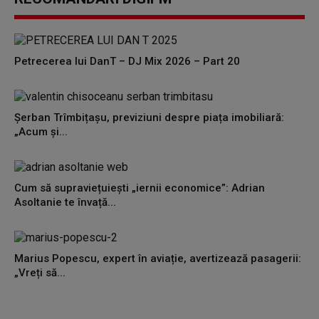
Petrecerea lui DanT – DJ Mix 2026 – Part 20
Șerban Trîmbițașu, previziuni despre piața imobiliară:
„Acum și...
Cum să supraviețuiești „iernii economice”: Adrian
Asoltanie te învață...
Marius Popescu, expert în aviație, avertizează pasagerii:
„Vreți să...