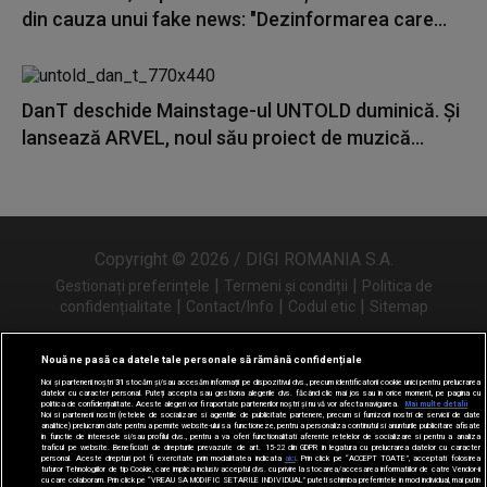
din cauza unui fake news: "Dezinformarea care...
DanT deschide Mainstage-ul UNTOLD duminică. Și
lansează ARVEL, noul său proiect de muzică...
Copyright © 2026 / DIGI ROMANIA S.A.
|
|
Gestionați preferințele
Termeni și condiții
Politica de
|
|
|
confidențialitate
Contact/Info
Codul etic
Sitemap
Nouă ne pasă ca datele tale personale să rămână confidențiale
Noi și partenerii noștri
31
stocăm și/sau accesăm informații pe dispozitivul dvs., precum identificatorii cookie unici pentru prelucrarea
Urmărește-ne și pe
datelor cu caracter personal. Puteți accepta sau gestiona alegerile dvs. făcând clic mai jos sau în orice moment, pe pagina cu
politica de confidențialitate. Aceste alegeri vor fi raportate partenerilor noștri și nu vă vor afecta navigarea.
Mai multe detalii
Noi si partenerii nostri (retelele de socializare si agentiile de publicitate partenere, precum si furnizorii nostri de servicii de date
analitice) prelucram date pentru a permite website-ului sa functioneze, pentru a personaliza continutul si anunturile publicitare afisate
in functie de interesele si/sau profilul dvs., pentru a va oferi functionalitati aferente retelelor de socializare si pentru a analiza
traficul pe website. Beneficiati de drepturile prevazute de art. 15-22 din GDPR in legatura cu prelucrarea datelor cu caracter
personal. Aceste drepturi pot fi exercitate prin modalitatea indicata
aici
. Prin click pe “ACCEPT TOATE”, acceptati folosirea
tuturor Tehnologiilor de tip Cookie, care implica inclusiv acceptul dvs. cu privire la stocarea/accesarea informatiilor de catre Vendor-ii
cu care colaboram. Prin click pe “VREAU SA MODIFIC SETARILE INDIVIDUAL” puteti schimba preferintele in mod individual, mai putin