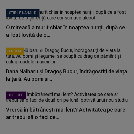
STIRILE KANAL D
O mireasă a murit chiar în noaptea nunții, după ce
a fost lovită de o...
PROFM
Dana Nălbaru și Dragoș Bucur, îndrăgostiți de viața
la țară. Au pomi și...
DIGI LIFE
Vrei să îmbătrânești mai lent? Activitatea pe care
ar trebui să o faci de...