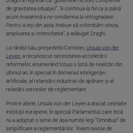
Draghi a regretat că "guvernele nu sunt conştiente
de gravitatea situaţiei".
"A continua la fel ca şi până
acum înseamnă a ne condamna la retrogradare.
Pentru a ieşi din asta, trebuie să schimbăm viteza,
amploarea şi intensitatea",
a adăugat Draghi.
La rândul său, preşedinta Comisiei,
Ursula von der
Leyen
, a recunoscut necesitatea accelerării
reformelor, enumerând totuşi o listă de realizări din
ultimul an, în special în domeniul inteligenţei
artificiale, al relansării industriei de apărare şi al
relaxării sarcinilor de reglementare.
Printre altele, Ursula von der Leyen a atacat celelalte
instituţii europene, în special Parlamentul, care încă
nu a adoptat o serie de aşa-numite legi "Omnibus" de
simplificare a reglementărilor.
"Avem nevoie de