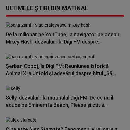
ULTIMELE ȘTIRI DIN MATINAL
De la milionar pe YouTube, la navigator pe ocean.
Mikey Hash, dezvăluiri la Digi FM despre...
Șerban Copoț, la Digi FM: Reuniunea istorică
Animal X la Untold și adevărul despre hitul „Să...
Selly, dezvăluiri la matinalul Digi FM: De ce nu îl
aduce pe Eminem la Beach, Please și cât a...
Cine este Alex Stamate? Fenomenul viral care a