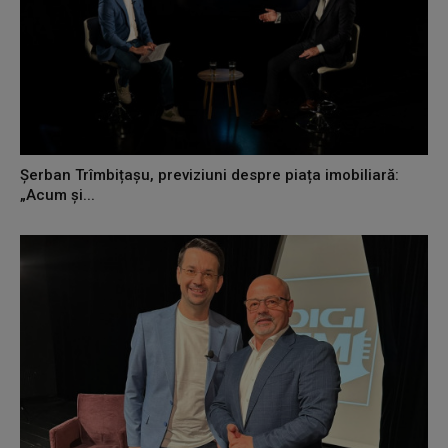
Șerban Trîmbițașu, previziuni despre piața imobiliară:
„Acum și...