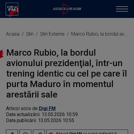
Acasa
Știri
Știri Externe
Marco Rubio, la bordul avionului prezidenţial, într-un trening identic cu cel pe care îl purta Maduro în momentul arestării sale
Marco Rubio, la bordul
avionului prezidenţial, într-un
trening identic cu cel pe care îl
purta Maduro în momentul
arestării sale
Articol scris de
Digi FM
Data actualizării:
13.05.2026 10:59
Data publicării:
13.05.2026 10:55
Adaugă
Digi FM
ca sursă preferată în