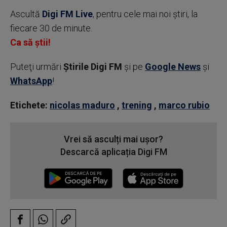
Ascultă
Digi FM Live
, pentru cele mai noi știri, la
fiecare 30 de minute.
Ca să știi!
Puteţi urmări
Știrile Digi FM
şi pe
Google News
şi
WhatsApp
!
Etichete:
nicolas maduro
,
trening
,
marco rubio
Vrei să asculți mai ușor?
Descarcă aplicația Digi FM