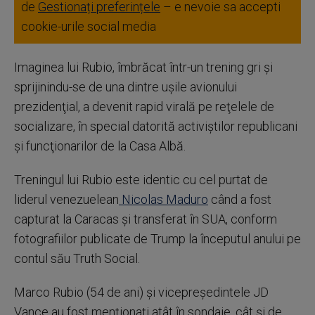
de
Gestionați preferințele
– e nevoie sa accepti
cookie-urile social media
Imaginea lui Rubio, îmbrăcat într-un trening gri şi
sprijinindu-se de una dintre uşile avionului
prezidenţial, a devenit rapid virală pe reţelele de
socializare, în special datorită activiştilor republicani
şi funcţionarilor de la Casa Albă.
Treningul lui Rubio este identic cu cel purtat de
liderul venezuelean
Nicolas Maduro
când a fost
capturat la Caracas şi transferat în SUA, conform
fotografiilor publicate de Trump la începutul anului pe
contul său Truth Social.
Marco Rubio (54 de ani) şi vicepreşedintele JD
Vance au fost menţionaţi atât în sondaje, cât şi de