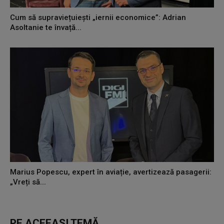
Cum să supraviețuiești „iernii economice”: Adrian
Asoltanie te învață...
Marius Popescu, expert în aviație, avertizează pasagerii:
„Vreți să...
PE ACEEAȘI TEMĂ