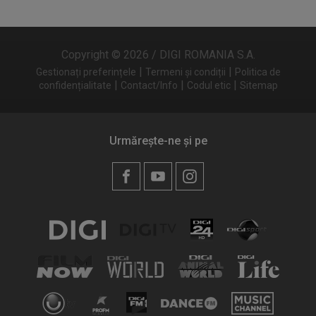
Copyright © 2026 / DIGI ROMANIA S.A.
|
|
Gestionați preferințele
Termeni și condiții
Politica de
|
|
|
confidențialitate
Contact/Info
Codul etic
Sitemap
Urmărește-ne și pe