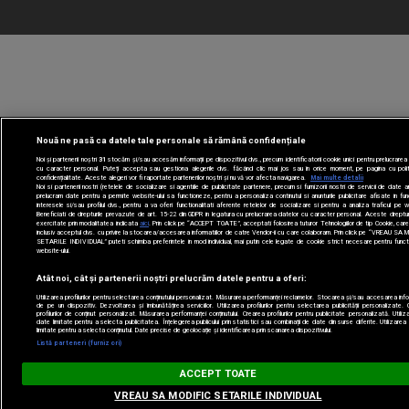
Nouă ne pasă ca datele tale personale să rămână confidențiale
Noi și partenerii noștri
31
stocăm și/sau accesăm informații pe dispozitivul dvs., precum identificatorii cookie unici pentru prelucrarea
cu caracter personal. Puteți accepta sau gestiona alegerile dvs. făcând clic mai jos sau în orice moment, pe pagina cu poli
confidențialitate. Aceste alegeri vor fi raportate partenerilor noștri și nu vă vor afecta navigarea.
Mai multe detalii
Noi si partenerii nostri (retelele de socializare si agentiile de publicitate partenere, precum si furnizorii nostri de servicii de date an
prelucram date pentru a permite website-ului sa functioneze, pentru a personaliza continutul si anunturile publicitare afisate in fu
interesele si/sau profilul dvs., pentru a va oferi functionalitati aferente retelelor de socializare si pentru a analiza traficul pe 
Beneficiati de drepturile prevazute de art. 15-22 din GDPR in legatura cu prelucrarea datelor cu caracter personal. Aceste dreptur
exercitate prin modalitatea indicata
aici
. Prin click pe “ACCEPT TOATE”, acceptati folosirea tuturor Tehnologiilor de tip Cookie, care
inclusiv acceptul dvs. cu privire la stocarea/accesarea informatiilor de catre Vendor-ii cu care colaboram. Prin click pe “VREAU SA
SETARILE INDIVIDUAL” puteti schimba preferintele in mod individual, mai putin cele legate de cookie strict necesare pentru funct
website-ului.
Atât noi, cât și partenerii noștri prelucrăm datele pentru a oferi:
Utilizarea profilurilor pentru selectarea conținutului personalizat. Măsurarea performanței reclamelor. Stocarea și/sau accesarea infor
de pe un dispozitiv. Dezvoltarea și îmbunătățirea serviciilor. Utilizarea profilurilor pentru selectarea publicității personalizate.
profilurilor de conținut personalizat. Măsurarea performanței conținutului. Crearea profilurilor pentru publicitate personalizată. Utili
date limitate pentru a selecta publicitatea. Înțelegerea publicului prin statistici sau combinații de date din surse diferite. Utilizarea
limitate pentru a selecta conținutul. Date precise de geolocație și identificarea prin scanarea dispozitivului.
Listă parteneri (furnizori)
Digi FM
ACCEPT TOATE
DESCAR
digifm.ro
VREAU SA MODIFIC SETARILE INDIVIDUAL
FREE - In Google Play