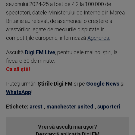
sezonului 2024-25 a fost de 4,2 la 100.000 de
spectatori, datele Ministerului de Interne din Marea
Britanie au relevat, de asemenea, o creştere a
arestărilor legate de meciurile disputate în
competiţiile europene, informează
Agerpres.
Ascultă
Digi FM Live
, pentru cele mai noi știri, la
fiecare 30 de minute.
Ca să știi!
Puteţi urmări
Știrile Digi FM
şi pe
Google News
şi
WhatsApp
!
Etichete:
arest
,
manchester united
,
suporteri
Vrei să asculți mai ușor?
Descarcă aplicația Digi FM