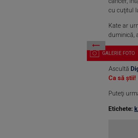
cancer, înt
cu cuţitul 
Kate ar urm
duminică, 
Kate Middleton și prințul W
Ascultă
Di
Ca să știi!
Puteţi urm
Etichete:
k