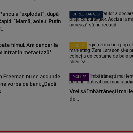
 Pancu a ”explodat”, după
STIRILE KANAL D
Rapid: ”Mamă, aoleu! Puțin
...
bate filmul. Am cancer la
PROFM
m intrat în metastază".
 Freeman nu se ascunde
DIGI LIFE
ine vorba de bani: „Dacă
...
Vrei să îmbătrânești mai le
de...