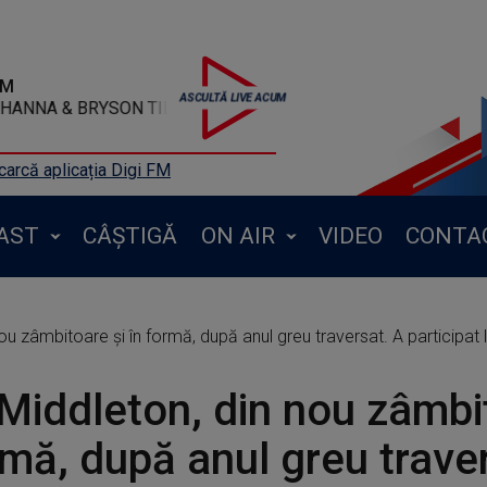
FM
 - Wild Thoughts(censored)
arcă aplicația Digi FM
AST
CÂȘTIGĂ
ON AIR
VIDEO
CONTA
ou zâmbitoare și în formă, după anul greu traversat. A participat 
Middleton, din nou zâmbi
rmă, după anul greu trave