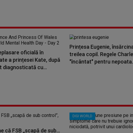
Prințesa Eugenie, însărcina
plasare oficială în
treilea copil. Regele Charl
ate a prințesei Kate, după
"încântat" pentru nepoata.
t diagnosticată cu...
DIGI WORLD
me că FSB „scapă de sub...