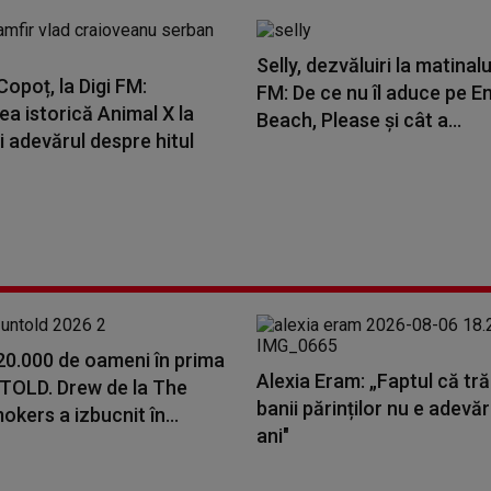
Selly, dezvăluiri la matinalu
opoț, la Digi FM:
FM: De ce nu îl aduce pe E
a istorică Animal X la
Beach, Please și cât a...
i adevărul despre hitul
20.000 de oameni în prima
Alexia Eram: „Faptul că tr
NTOLD. Drew de la The
banii părinților nu e adevă
kers a izbucnit în...
ani"