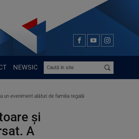
CT
NEWSIC
la un eveniment alături de familia regală
toare și
rsat. A