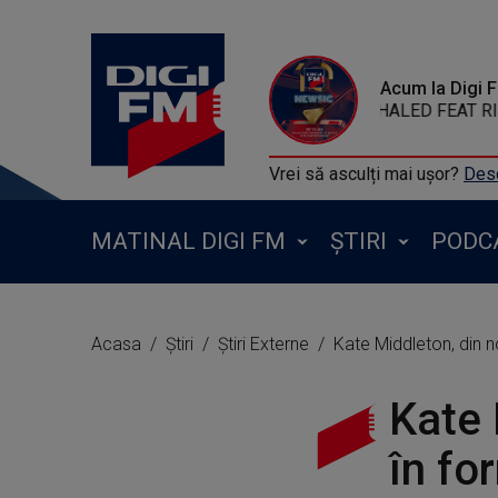
Acum la Digi 
DJ KHALED FEAT RIHANNA & BRYSON TILLER
Vrei să asculți mai ușor?
Desc
MATINAL DIGI FM
ȘTIRI
PODC
Acasa
Știri
Știri Externe
Kate Middleton, din n
Kate 
în fo