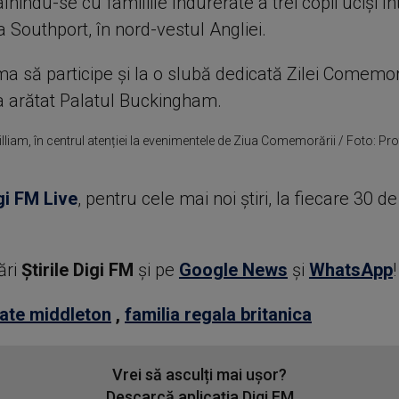
âlnindu-se cu familiile îndurerate a trei copii ucişi î
la Southport, în nord-vestul Angliei.
a să participe şi la o slubă dedicată Zilei Comemoră
a arătat Palatul Buckingham.
illiam, în centrul atenției la evenimentele de Ziua Comemorării / Foto: Pr
gi FM Live
, pentru cele mai noi știri, la fiecare 30 d
ări
Știrile Digi FM
şi pe
Google News
şi
WhatsApp
!
ate middleton
,
familia regala britanica
Vrei să asculți mai ușor?
Descarcă aplicația Digi FM