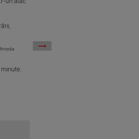
ntr-un atac
rii,
ofimedia
e minute.