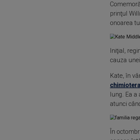
Comemorării
prinţul Wil
onoarea tut
Iniţial, re
cauza unei 
Kate, în vâ
chimioter
lung. Ea a
atunci când
În octombr