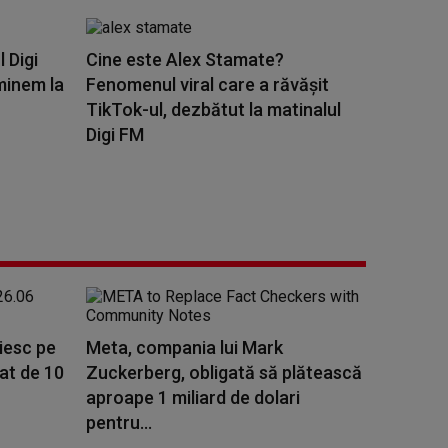
l Digi
Cine este Alex Stamate?
minem la
Fenomenul viral care a răvășit
TikTok-ul, dezbătut la matinalul
Digi FM
ăiesc pe
Meta, compania lui Mark
rat de 10
Zuckerberg, obligată să plătească
aproape 1 miliard de dolari
pentru...