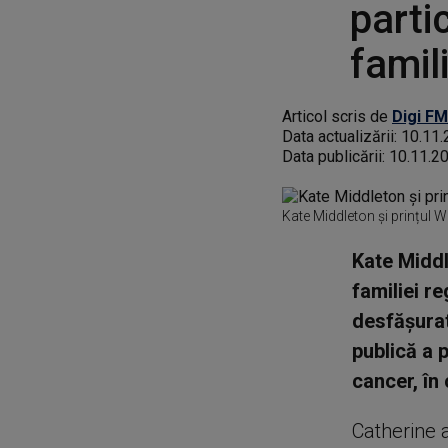
parti
famil
Articol scris de
Digi FM
Data actualizării:
10.11.
Data publicării:
10.11.2
Kate Middleton și prințul W
Kate Middl
familiei r
desfăşurat
publică a 
cancer, în
Catherine a