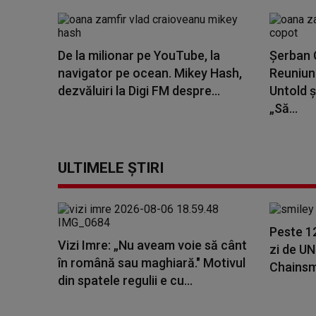
De la milionar pe YouTube, la
Șerban C
navigator pe ocean. Mikey Hash,
Reuniune
dezvăluiri la Digi FM despre...
Untold ș
„Să...
ULTIMELE ȘTIRI
Peste 1
Vizi Imre: „Nu aveam voie să cânt
zi de U
în română sau maghiară." Motivul
Chainsmo
din spatele regulii e cu...