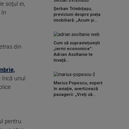
e soţul ei,
Șerban Trîmbițașu,
 în
previziuni despre piața
imobiliară: „Acum și...
Cum să supraviețuiești
etras din
„iernii economice”:
Adrian Asoltanie te
învață...
mbrie,
e încă unul
Marius Popescu, expert
blice
în aviație, avertizează
pasagerii: „Vreți să...
ul pentru