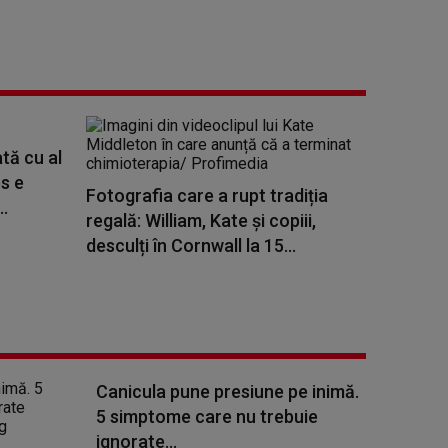
tă cu al
es e
Fotografia care a rupt tradiția
..
regală: William, Kate și copiii,
desculți în Cornwall la 15...
Canicula pune presiune pe inimă.
5 simptome care nu trebuie
ignorate...