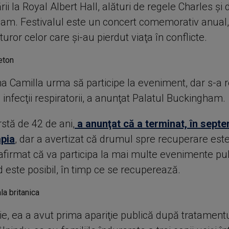
 la Royal Albert Hall, alături de regele Charles şi d
liam. Festivalul este un concert comemorativ anual,
uror celor care şi-au pierdut viaţa în conflicte.
gina Camilla urma să participe la eveniment, dar s-a r
infecţii respiratorii, a anunţat Palatul Buckingham.
rstă de 42 de ani,
a anunţat că a terminat, în septe
apia
, dar a avertizat că drumul spre recuperare est
 afirmat că va participa la mai multe evenimente pu
 este posibil, în timp ce se recuperează.
ie, ea a avut prima apariţie publică după tratament