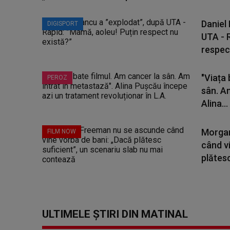
Daniel
DIGISPORT
UTA - 
respect
"Viața 
PEROZ
sân. A
Alina...
Morgan
FILM NOW
când v
plătesc
ULTIMELE ȘTIRI DIN MATINAL