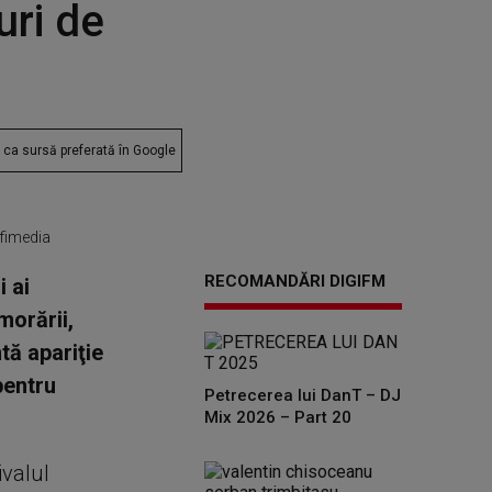
uri de
ca sursă preferată în Google
ofimedia
RECOMANDĂRI DIGIFM
 ai
morării,
tă apariţie
pentru
Petrecerea lui DanT – DJ
Mix 2026 – Part 20
ivalul