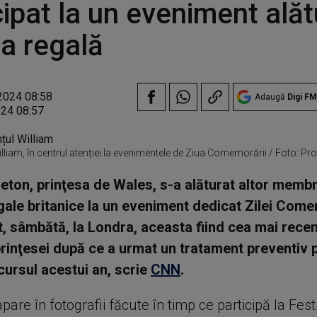
cipat la un eveniment alăt
ia regală
2024 08:58
Adaugă
Digi FM
024 08:57
illiam, în centrul atenției la evenimentele de Ziua Comemorării / Foto: Pr
eton, prinţesa de Wales, s-a alăturat altor membri
egale britanice la un eveniment dedicat Zilei Come
, sâmbătă, la Londra, aceasta fiind cea mai recen
prinţesei după ce a urmat un tratament preventiv 
 cursul acestui an, scrie
CNN
.
pare în fotografii făcute în timp ce participă la Fest