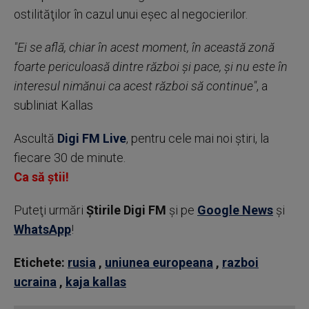
ostilităţilor în cazul unui eşec al negocierilor.
"Ei se află, chiar în acest moment, în această zonă
foarte periculoasă dintre război şi pace, şi nu este în
interesul nimănui ca acest război să continue"
, a
subliniat Kallas
Ascultă
Digi FM Live
, pentru cele mai noi știri, la
fiecare 30 de minute.
Ca să știi!
Puteţi urmări
Știrile Digi FM
şi pe
Google News
şi
WhatsApp
!
Etichete:
rusia
,
uniunea europeana
,
razboi
ucraina
,
kaja kallas