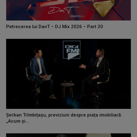
Petrecerea lui DanT – DJ Mix 2026 – Part 20
Șerban Trîmbițașu, previziuni despre piața imobiliară:
„Acum și...