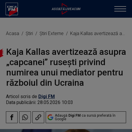
Acasa
Știri
Știri Externe
Kaja Kallas avertizează asupra „capcanei” ruseşti privind numirea unui mediator pentru războiul din Ucraina
Kaja Kallas avertizează asupra
„capcanei” ruseşti privind
numirea unui mediator pentru
războiul din Ucraina
Articol scris de
Digi FM
Data publicării:
28.05.2026 10:03
Adaugă
Digi FM
ca sursă preferată în
Google