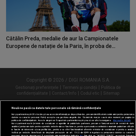
Cătălin Preda, medalie de aur la Campionatele
Europene de natație de la Paris, în proba de...
Copyright © 2026 / DIGI ROMANIA S.A.
|
|
Gestionați preferințele
Termeni și condiții
Politica de
|
|
|
confidențialitate
Contact/Info
Codul etic
Sitemap
Nouă ne pasă ca datele tale personale să rămână confidențiale
Noi și partenerii noștri
31
stocăm și/sau accesăm informații pe dispozitivul dvs., precum identificatorii cookie unici pentru prelucrarea
Urmărește-ne și pe
datelor cu caracter personal. Puteți accepta sau gestiona alegerile dvs. făcând clic mai jos sau în orice moment, pe pagina cu
politica de confidențialitate. Aceste alegeri vor fi raportate partenerilor noștri și nu vă vor afecta navigarea.
Mai multe detalii
Noi si partenerii nostri (retelele de socializare si agentiile de publicitate partenere, precum si furnizorii nostri de servicii de date
analitice) prelucram date pentru a permite website-ului sa functioneze, pentru a personaliza continutul si anunturile publicitare afisate
in functie de interesele si/sau profilul dvs., pentru a va oferi functionalitati aferente retelelor de socializare si pentru a analiza
traficul pe website. Beneficiati de drepturile prevazute de art. 15-22 din GDPR in legatura cu prelucrarea datelor cu caracter
personal. Aceste drepturi pot fi exercitate prin modalitatea indicata
aici
. Prin click pe “ACCEPT TOATE”, acceptati folosirea