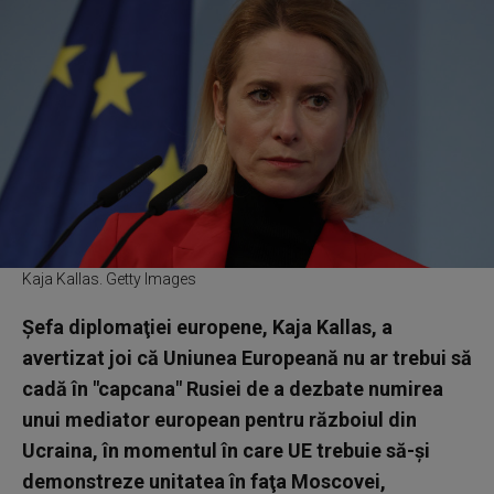
Kaja Kallas. Getty Images
Şefa diplomaţiei europene, Kaja Kallas, a
avertizat joi că Uniunea Europeană nu ar trebui să
cadă în "capcana" Rusiei de a dezbate numirea
unui mediator european pentru războiul din
Ucraina, în momentul în care UE trebuie să-şi
demonstreze unitatea în faţa Moscovei,