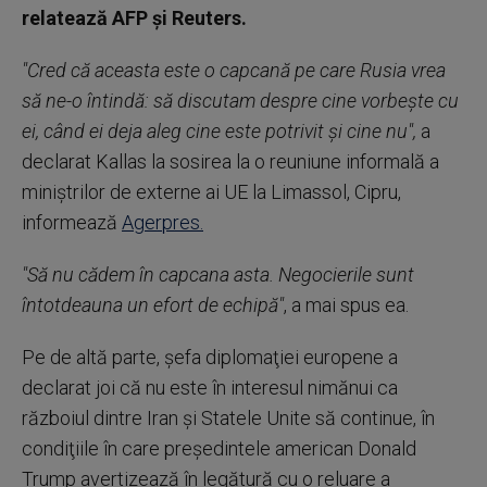
relatează AFP şi Reuters.
"Cred că aceasta este o capcană pe care Rusia vrea
să ne-o întindă: să discutam despre cine vorbeşte cu
ei, când ei deja aleg cine este potrivit şi cine nu",
a
declarat Kallas la sosirea la o reuniune informală a
miniştrilor de externe ai UE la Limassol, Cipru,
informează
Agerpres.
"Să nu cădem în capcana asta. Negocierile sunt
întotdeauna un efort de echipă"
, a mai spus ea.
Pe de altă parte, şefa diplomaţiei europene a
declarat joi că nu este în interesul nimănui ca
războiul dintre Iran şi Statele Unite să continue, în
condiţiile în care preşedintele american Donald
Trump avertizează în legătură cu o reluare a