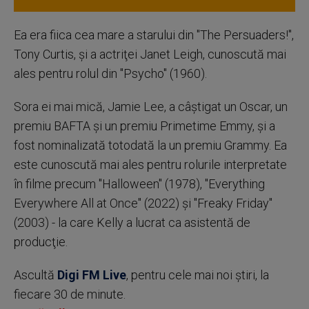
Ea era fiica cea mare a starului din "The Persuaders!",
Tony Curtis, şi a actriţei Janet Leigh, cunoscută mai
ales pentru rolul din "Psycho" (1960).
Sora ei mai mică, Jamie Lee, a câştigat un Oscar, un
premiu BAFTA şi un premiu Primetime Emmy, şi a
fost nominalizată totodată la un premiu Grammy. Ea
este cunoscută mai ales pentru rolurile interpretate
în filme precum "Halloween" (1978), "Everything
Everywhere All at Once" (2022) şi "Freaky Friday"
(2003) - la care Kelly a lucrat ca asistentă de
producţie.
Ascultă
Digi FM Live
, pentru cele mai noi știri, la
fiecare 30 de minute.