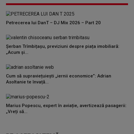
Petrecerea lui DanT – DJ Mix 2026 – Part 20
Șerban Trîmbițașu, previziuni despre piața imobiliară:
„Acum și...
Cum să supraviețuiești „iernii economice”: Adrian
Asoltanie te învață...
Marius Popescu, expert în aviație, avertizează pasagerii:
„Vreți să...