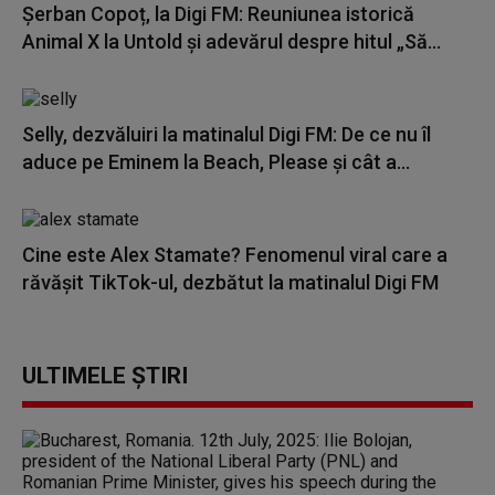
Șerban Copoț, la Digi FM: Reuniunea istorică
Animal X la Untold și adevărul despre hitul „Să...
Selly, dezvăluiri la matinalul Digi FM: De ce nu îl
aduce pe Eminem la Beach, Please și cât a...
Cine este Alex Stamate? Fenomenul viral care a
răvășit TikTok-ul, dezbătut la matinalul Digi FM
ULTIMELE ȘTIRI