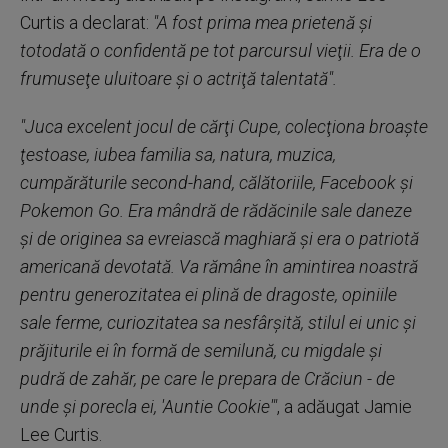
Curtis a declarat:
"A fost prima mea prietenă şi
totodată o confidentă pe tot parcursul vieţii. Era de o
frumuseţe uluitoare şi o actriţă talentată".
"Juca excelent jocul de cărţi Cupe, colecţiona broaşte
ţestoase, iubea familia sa, natura, muzica,
cumpărăturile second-hand, călătoriile, Facebook şi
Pokemon Go. Era mândră de rădăcinile sale daneze
şi de originea sa evreiască maghiară şi era o patriotă
americană devotată. Va rămâne în amintirea noastră
pentru generozitatea ei plină de dragoste, opiniile
sale ferme, curiozitatea sa nesfârşită, stilul ei unic şi
prăjiturile ei în formă de semilună, cu migdale şi
pudră de zahăr, pe care le prepara de Crăciun - de
unde şi porecla ei, 'Auntie Cookie'"
, a adăugat Jamie
Lee Curtis.