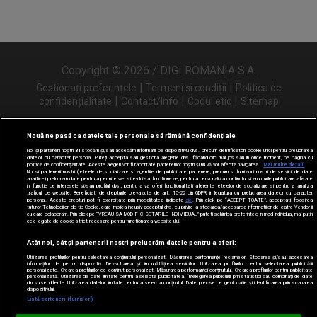
Copyright © 2026 / DIGI ROMANIA S.A.
|
|
Gestionați preferințele
Termeni și condiții
Politica de
|
|
|
confidențialitate
Contact/Info
Codul etic
Sitemap
Nouă ne pasă ca datele tale personale să rămână confidențiale
Noi și partenerii noștri
31
stocăm și/sau accesăm informații pe dispozitivul dvs., precum identificatorii cookie unici pentru prelucrarea
Urmărește-ne și pe
datelor cu caracter personal. Puteți accepta sau gestiona alegerile dvs. făcând clic mai jos sau în orice moment, pe pagina cu
politica de confidențialitate. Aceste alegeri vor fi raportate partenerilor noștri și nu vă vor afecta navigarea.
Mai multe detalii
Noi si partenerii nostri (retelele de socializare si agentiile de publicitate partenere, precum si furnizorii nostri de servicii de date
analitice) prelucram date pentru a permite website-ului sa functioneze, pentru a personaliza continutul si anunturile publicitare afisate
in functie de interesele si/sau profilul dvs., pentru a va oferi functionalitati aferente retelelor de socializare si pentru a analiza
traficul pe website. Beneficiati de drepturile prevazute de art. 15-22 din GDPR in legatura cu prelucrarea datelor cu caracter
personal. Aceste drepturi pot fi exercitate prin modalitatea indicata
aici
. Prin click pe “ACCEPT TOATE”, acceptati folosirea
tuturor Tehnologiilor de tip Cookie, care implica inclusiv acceptul dvs. cu privire la stocarea/accesarea informatiilor de catre Vendor-ii
cu care colaboram. Prin click pe “VREAU SA MODIFIC SETARILE INDIVIDUAL” puteti schimba preferintele in mod individual, mai putin
cele legate de cookie strict necesare pentru functionarea website-ului.
Atât noi, cât și partenerii noștri prelucrăm datele pentru a oferi:
Utilizarea profilurilor pentru selectarea conținutului personalizat. Măsurarea performanței reclamelor. Stocarea și/sau accesarea
informațiilor de pe un dispozitiv. Dezvoltarea și îmbunătățirea serviciilor. Utilizarea profilurilor pentru selectarea publicității
personalizate. Crearea profilurilor de conținut personalizat. Măsurarea performanței conținutului. Crearea profilurilor pentru publicitate
personalizată. Utilizarea de date limitate pentru a selecta publicitatea. Înțelegerea publicului prin statistici sau combinații de date
din surse diferite. Utilizarea datelor limitate pentru a selecta conținutul. Date precise de geolocație și identificarea prin scanarea
dispozitivului.
Listă parteneri (furnizori)