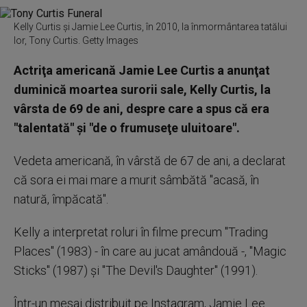
Kelly Curtis și Jamie Lee Curtis, în 2010, la înmormântarea tatălui
lor, Tony Curtis. Getty Images
Actriţa americană Jamie Lee Curtis a anunţat
duminică moartea surorii sale, Kelly Curtis, la
vârsta de 69 de ani, despre care a spus că era
"talentată" şi "de o frumuseţe uluitoare".
Vedeta americană, în vârstă de 67 de ani, a declarat
că sora ei mai mare a murit sâmbătă "acasă, în
natură, împăcată".
Kelly a interpretat roluri în filme precum "Trading
Places" (1983) - în care au jucat amândouă -, "Magic
Sticks" (1987) şi "The Devil's Daughter" (1991).
Într-un mesaj distribuit pe Instagram, Jamie Lee