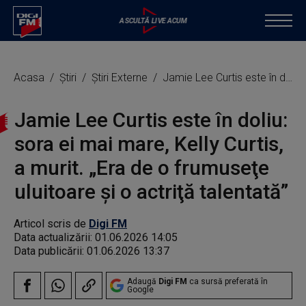
Acasa
Știri
Știri Externe
Jamie Lee Curtis este în doliu: sora ei mai mare, Kelly Curtis, a murit. „Era de o frumuseţe uluitoare şi o actriţă talentată”
Jamie Lee Curtis este în doliu:
sora ei mai mare, Kelly Curtis,
a murit. „Era de o frumuseţe
uluitoare şi o actriţă talentată”
Articol scris de
Digi FM
Data actualizării:
01.06.2026 14:05
Data publicării:
01.06.2026 13:37
Adaugă
Digi FM
ca sursă preferată în
Google