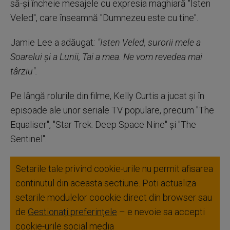
să-şi încheie mesajele cu expresia maghiară "Isten
Veled", care înseamnă "Dumnezeu este cu tine".
Jamie Lee a adăugat
: "Isten Veled, surorii mele a
Soarelui şi a Lunii, Tai a mea. Ne vom revedea mai
târziu".
Pe lângă rolurile din filme, Kelly Curtis a jucat şi în
episoade ale unor seriale TV populare, precum "The
Equaliser", "Star Trek: Deep Space Nine" şi "The
Sentinel".
Setarile tale privind cookie-urile nu permit afisarea
continutul din aceasta sectiune. Poti actualiza
setarile modulelor coookie direct din browser sau
de
Gestionați preferințele
– e nevoie sa accepti
cookie-urile social media