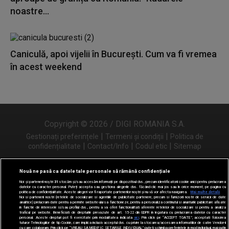
noastre...
Caniculă, apoi vijelii în București. Cum va fi vremea
în acest weekend
Copyright © 2026 / DIGI ROMANIA S.A.
|
|
Gestionați preferințele
Termeni și condiții
Politica de
|
|
|
confidențialitate
Contact/Info
Codul etic
Sitemap
Nouă ne pasă ca datele tale personale să rămână confidențiale
Noi și partenerii noștri
31
stocăm și/sau accesăm informații pe dispozitivul dvs., precum identificatorii cookie unici pentru prelucrarea
Urmărește-ne și pe
datelor cu caracter personal. Puteți accepta sau gestiona alegerile dvs. făcând clic mai jos sau în orice moment, pe pagina cu
politica de confidențialitate. Aceste alegeri vor fi raportate partenerilor noștri și nu vă vor afecta navigarea.
Mai multe detalii
Noi si partenerii nostri (retelele de socializare si agentiile de publicitate partenere, precum si furnizorii nostri de servicii de date
analitice) prelucram date pentru a permite website-ului sa functioneze, pentru a personaliza continutul si anunturile publicitare afisate
in functie de interesele si/sau profilul dvs., pentru a va oferi functionalitati aferente retelelor de socializare si pentru a analiza
traficul pe website. Beneficiati de drepturile prevazute de art. 15-22 din GDPR in legatura cu prelucrarea datelor cu caracter
personal. Aceste drepturi pot fi exercitate prin modalitatea indicata
aici
. Prin click pe “ACCEPT TOATE”, acceptati folosirea
tuturor Tehnologiilor de tip Cookie, care implica inclusiv acceptul dvs. cu privire la stocarea/accesarea informatiilor de catre Vendor-ii
cu care colaboram. Prin click pe “VREAU SA MODIFIC SETARILE INDIVIDUAL” puteti schimba preferintele in mod individual, mai putin