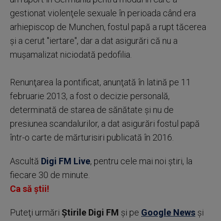
gestionat violenţele sexuale în perioada când era
arhiepiscop de Munchen, fostul papă a rupt tăcerea
şi a cerut ''iertare'', dar a dat asigurări că nu a
muşamalizat niciodată pedofilia.
Renunţarea la pontificat, anunţată în latină pe 11
februarie 2013, a fost o decizie personală,
determinată de starea de sănătate şi nu de
presiunea scandalurilor, a dat asigurări fostul papă
într-o carte de mărturisiri publicată în 2016.
Ascultă
Digi FM Live
, pentru cele mai noi știri, la
fiecare 30 de minute.
Ca să știi!
Puteţi urmări
Știrile Digi FM
şi pe
Google News
şi