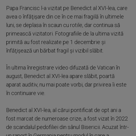
Papa Francisc l-a vizitat pe Benedict al XVI-lea, care
avea o înfăţişare din ce în ce mai fragilă în ultimele
luni, se deplasa în scaun cu rotile, dar continua să
primească vizitatori. Fotografiile de la ultima vizită
primită au fost realizate pe 1 decembrie şi
înfăţişează un bărbat fragil şi vizibil slăbit.
În ultima înregistrare video difuzată de Vatican în
august, Benedict al XVI-lea apare slăbit, poartă
aparat auditiv, nu mai poate vorbi, dar privirea îi este
în continuare vie.
Benedict al XVI-lea, al cărui pontificat de opt ani a
fost marcat de numeroase crize, a fost vizat în 2022
de scandalul pedofiliei din sânul Bisericii. Acuzat într-
un raport în Germania pentru modul în care a