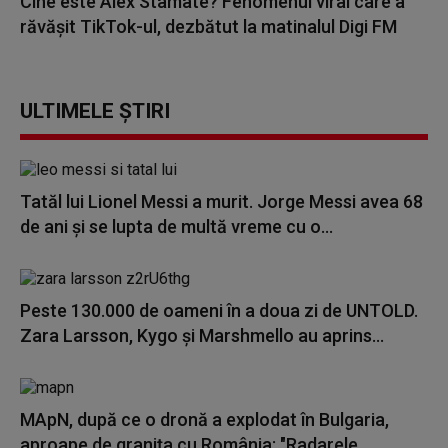
Cine este Alex Stamate? Fenomenul viral care a
răvășit TikTok-ul, dezbătut la matinalul Digi FM
ULTIMELE ȘTIRI
Tatăl lui Lionel Messi a murit. Jorge Messi avea 68
de ani și se lupta de multă vreme cu o...
Peste 130.000 de oameni în a doua zi de UNTOLD.
Zara Larsson, Kygo și Marshmello au aprins...
MApN, după ce o dronă a explodat în Bulgaria,
aproape de granița cu România: "Radarele