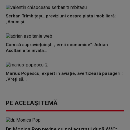
Șerban Trîmbițașu, previziuni despre piața imobiliară:
„Acum și...
Cum să supraviețuiești „iernii economice”: Adrian
Asoltanie te învață...
Marius Popescu, expert în aviație, avertizează pasagerii:
„Vreți să...
PE ACEEAȘI TEMĂ
Dr. Monica Pop revine cu noi acuzații după AVC: