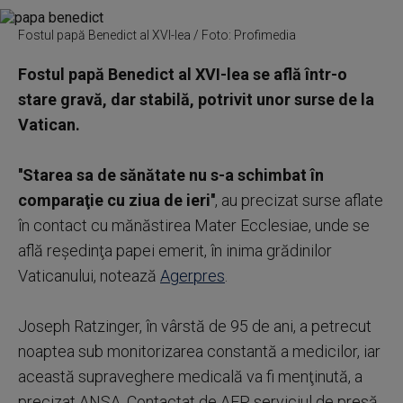
Fostul papă Benedict al XVI-lea / Foto: Profimedia
Fostul papă Benedict al XVI-lea se află într-o
stare gravă, dar stabilă, potrivit unor surse de la
Vatican.
''Starea sa de sănătate nu s-a schimbat în
comparaţie cu ziua de ieri''
, au precizat surse aflate
în contact cu mănăstirea Mater Ecclesiae, unde se
află reşedinţa papei emerit, în inima grădinilor
Vaticanului, notează
Agerpres
.
Joseph Ratzinger, în vârstă de 95 de ani, a petrecut
noaptea sub monitorizarea constantă a medicilor, iar
această supraveghere medicală va fi menţinută, a
precizat ANSA. Contactat de AFP, serviciul de presă