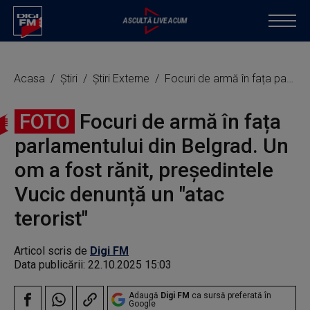
Acasa
Știri
Știri Externe
Focuri de armă în fața parlamentului din Belgrad. Un om a fost rănit, președintele Vucic denunță un "atac terorist"
FOTO
Focuri de armă în fața
parlamentului din Belgrad. Un
om a fost rănit, președintele
Vucic denunță un "atac
terorist"
Articol scris de
Digi FM
Data publicării:
22.10.2025 15:03
Adaugă
Digi FM
ca sursă preferată în
Google