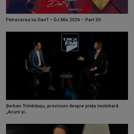
Petrecerea lui DanT – DJ Mix 2026 – Part 20
Șerban Trîmbițașu, previziuni despre piața imobiliară:
„Acum și...