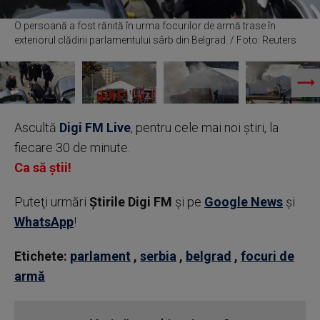
O persoană a fost rănită în urma focurilor de armă trase în
exteriorul clădirii parlamentului sârb din Belgrad. / Foto: Reuters
Ascultă
Digi FM Live
, pentru cele mai noi știri, la
fiecare 30 de minute.
Ca să știi!
Puteţi urmări
Știrile Digi FM
şi pe
Google News
şi
WhatsApp
!
Etichete:
parlament
,
serbia
,
belgrad
,
focuri de
armă