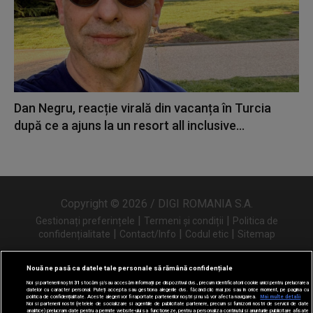
Dan Negru, reacție virală din vacanța în Turcia
după ce a ajuns la un resort all inclusive...
Copyright © 2026 / DIGI ROMANIA S.A.
|
|
Gestionați preferințele
Termeni și condiții
Politica de
|
|
|
confidențialitate
Contact/Info
Codul etic
Sitemap
Nouă ne pasă ca datele tale personale să rămână confidențiale
Noi și partenerii noștri
31
stocăm și/sau accesăm informații pe dispozitivul dvs., precum identificatorii cookie unici pentru prelucrarea
Urmărește-ne și pe
datelor cu caracter personal. Puteți accepta sau gestiona alegerile dvs. făcând clic mai jos sau în orice moment, pe pagina cu
politica de confidențialitate. Aceste alegeri vor fi raportate partenerilor noștri și nu vă vor afecta navigarea.
Mai multe detalii
Noi si partenerii nostri (retelele de socializare si agentiile de publicitate partenere, precum si furnizorii nostri de servicii de date
analitice) prelucram date pentru a permite website-ului sa functioneze, pentru a personaliza continutul si anunturile publicitare afisate