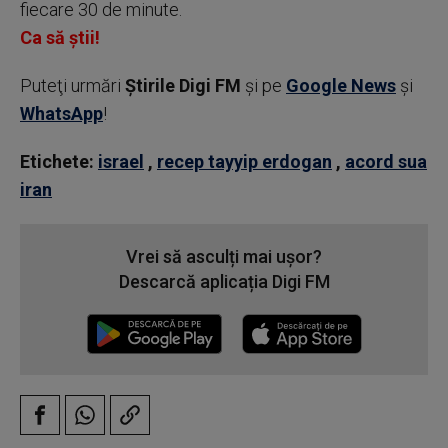
fiecare 30 de minute.
Ca să știi!
Puteţi urmări
Știrile Digi FM
şi pe
Google News
şi
WhatsApp
!
Etichete:
israel
,
recep tayyip erdogan
,
acord sua
iran
Vrei să asculți mai ușor?
Descarcă aplicația Digi FM