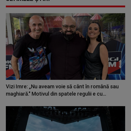
Vizi Imre: „Nu aveam voie să cânt în română sau
maghiară." Motivul din spatele regulii e cu...