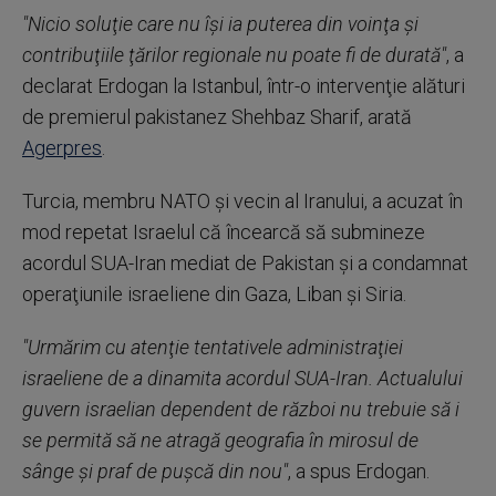
"Nicio soluţie care nu îşi ia puterea din voinţa şi
contribuţiile ţărilor regionale nu poate fi de durată"
, a
declarat Erdogan la Istanbul, într-o intervenţie alături
de premierul pakistanez Shehbaz Sharif, arată
Agerpres
.
Turcia, membru NATO şi vecin al Iranului, a acuzat în
mod repetat Israelul că încearcă să submineze
acordul SUA-Iran mediat de Pakistan şi a condamnat
operaţiunile israeliene din Gaza, Liban şi Siria.
"Urmărim cu atenţie tentativele administraţiei
israeliene de a dinamita acordul SUA-Iran. Actualului
guvern israelian dependent de război nu trebuie să i
se permită să ne atragă geografia în mirosul de
sânge şi praf de puşcă din nou"
, a spus Erdogan.