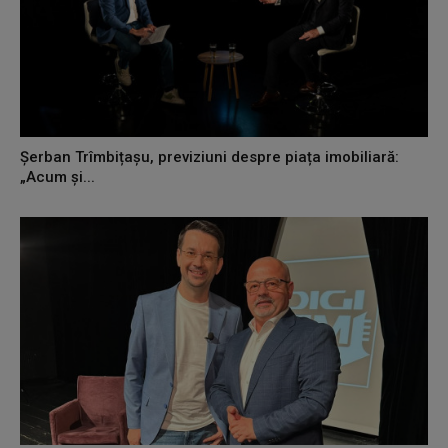
Șerban Trîmbițașu, previziuni despre piața imobiliară:
„Acum și...