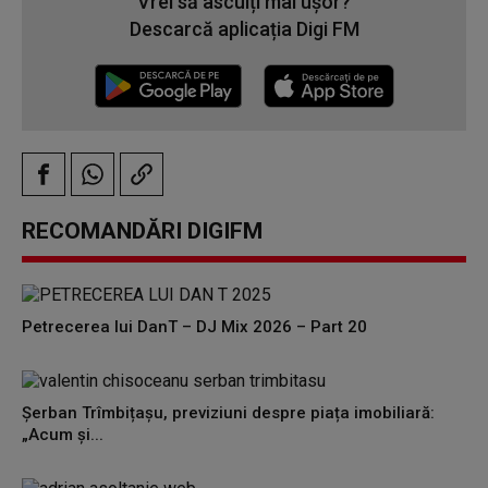
Vrei să asculți mai ușor?
Descarcă aplicația Digi FM
RECOMANDĂRI DIGIFM
Petrecerea lui DanT – DJ Mix 2026 – Part 20
Șerban Trîmbițașu, previziuni despre piața imobiliară:
„Acum și...