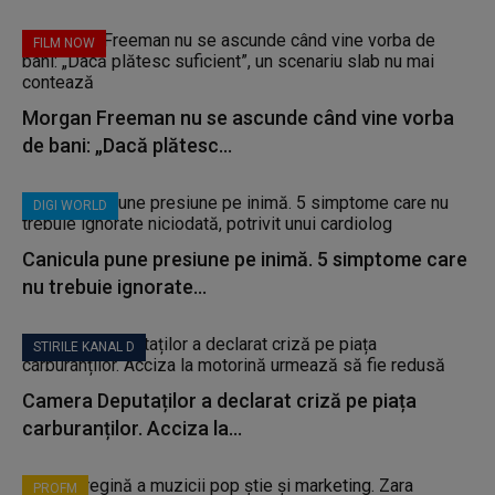
FILM NOW
Morgan Freeman nu se ascunde când vine vorba
de bani: „Dacă plătesc...
DIGI WORLD
Canicula pune presiune pe inimă. 5 simptome care
nu trebuie ignorate...
STIRILE KANAL D
Camera Deputaților a declarat criză pe piața
carburanților. Acciza la...
PROFM