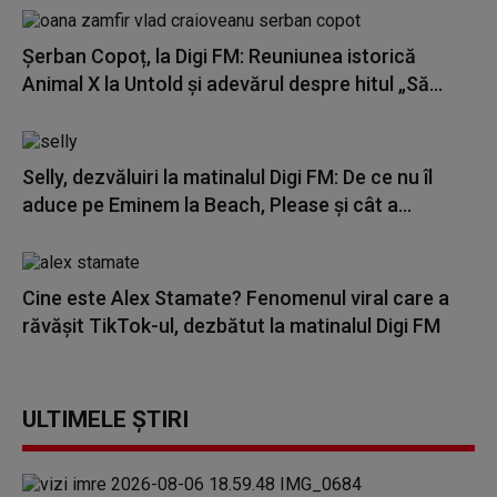
Șerban Copoț, la Digi FM: Reuniunea istorică
Animal X la Untold și adevărul despre hitul „Să...
Selly, dezvăluiri la matinalul Digi FM: De ce nu îl
aduce pe Eminem la Beach, Please și cât a...
Cine este Alex Stamate? Fenomenul viral care a
răvășit TikTok-ul, dezbătut la matinalul Digi FM
ULTIMELE ȘTIRI