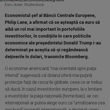
Euro, dolari. Shutterstock
Economistul şef al Băncii Centrale Europene,
Philip Lane, a afirmat că se aşteaptă ca euro să
aibă un rol mai important în portofoliile
investitorilor, în condiţiile în care politicile
economice ale preşedintelui Donald Trump i-au
determinat pe aceştia să-şi regândească
deţinerile în dolari, transmite Bloomberg.
O economie americană "mai orientată spre piaţa
internă" sugerează că dolarul oferă mai puţină
protecţie faţă de riscurile globale, ceea ce ar trebui
să ducă, în cazul investitorilor europeni, la o limitare
a investiţiilor la piaţa naţională (home bias), iar cei
internaţionali ar putea alege euro ca "următoarea cea
mai bună" monedă internaţională, a declarat vineri