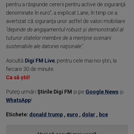
pentru a răspunde cererii pentru active de siguranţă
denominate în euro", a explicat Lane, în timp ce a
avertizat că siguranţa unor astfel de valori mobiliare
"depinde de angajamentul robust şi demonstrabil al
tuturor statelor membre de a menţine scenarii
sustenabile ale datoriei naţionale".
Ascultă
Digi FM Live
, pentru cele mai noi știri, la
fiecare 30 de minute.
Ca să știi!
Puteţi urmări
Știrile Digi FM
şi pe
Google News
şi
WhatsApp
!
Etichete:
donald trump
,
euro
,
dolar
,
bce