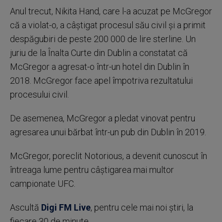
Anul trecut, Nikita Hand, care l-a acuzat pe McGregor
că a violat-o, a câştigat procesul său civil şi a primit
despăgubiri de peste 200 000 de lire sterline. Un
juriu de la Înalta Curte din Dublin a constatat că
McGregor a agresat-o într-un hotel din Dublin în
2018. McGregor face apel împotriva rezultatului
procesului civil.
De asemenea, McGregor a pledat vinovat pentru
agresarea unui bărbat într-un pub din Dublin în 2019.
McGregor, poreclit Notorious, a devenit cunoscut în
întreaga lume pentru câştigarea mai multor
campionate UFC.
Ascultă
Digi FM Live
, pentru cele mai noi știri, la
fiecare 30 de minute.