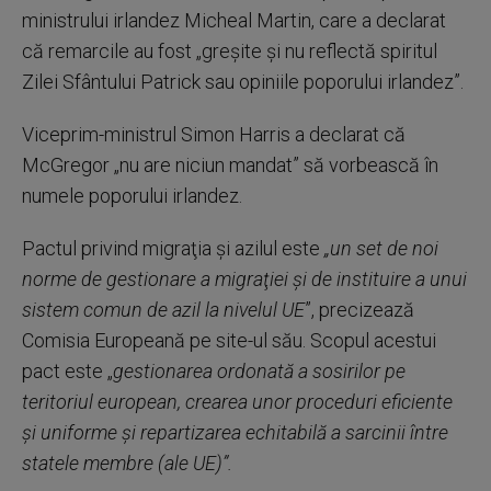
ministrului irlandez Micheal Martin, care a declarat
că remarcile au fost „greşite şi nu reflectă spiritul
Zilei Sfântului Patrick sau opiniile poporului irlandez”.
Viceprim-ministrul Simon Harris a declarat că
McGregor „nu are niciun mandat” să vorbească în
numele poporului irlandez.
Pactul privind migraţia şi azilul este
„un set de noi
norme de gestionare a migraţiei şi de instituire a unui
sistem comun de azil la nivelul UE
”, precizează
Comisia Europeană pe site-ul său. Scopul acestui
pact este „
gestionarea ordonată a sosirilor pe
teritoriul european, crearea unor proceduri eficiente
şi uniforme şi repartizarea echitabilă a sarcinii între
statele membre (ale UE)”.