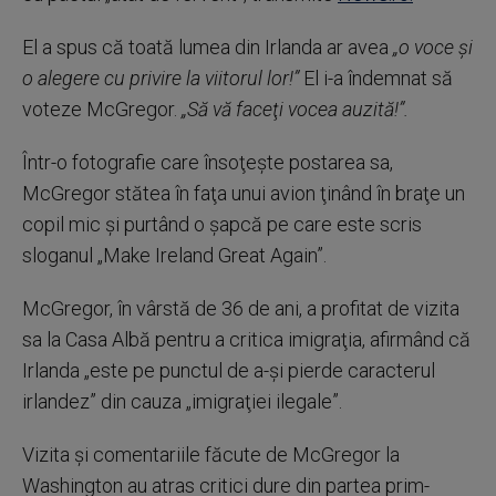
El a spus că toată lumea din Irlanda ar avea
„o voce şi
o alegere cu privire la viitorul lor!”
El i-a îndemnat să
voteze McGregor.
„Să vă faceţi vocea auzită!”.
Într-o fotografie care însoţeşte postarea sa,
McGregor stătea în faţa unui avion ţinând în braţe un
copil mic şi purtând o şapcă pe care este scris
sloganul „Make Ireland Great Again”.
McGregor, în vârstă de 36 de ani, a profitat de vizita
sa la Casa Albă pentru a critica imigraţia, afirmând că
Irlanda „este pe punctul de a-şi pierde caracterul
irlandez” din cauza „imigraţiei ilegale”.
Vizita şi comentariile făcute de McGregor la
Washington au atras critici dure din partea prim-