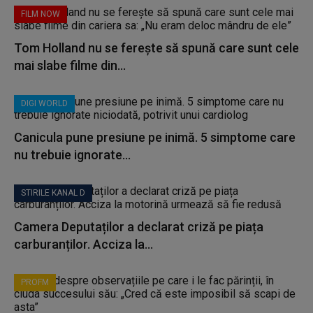
FILM NOW
Tom Holland nu se ferește să spună care sunt cele
mai slabe filme din...
DIGI WORLD
Canicula pune presiune pe inimă. 5 simptome care
nu trebuie ignorate...
STIRILE KANAL D
Camera Deputaților a declarat criză pe piața
carburanților. Acciza la...
PROFM