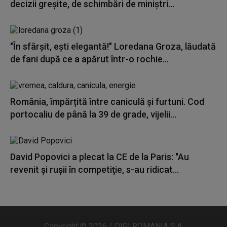
decizii greşite, de schimbări de miniştri...
"În sfârșit, ești elegantă!" Loredana Groza, lăudată
de fani după ce a apărut într-o rochie...
România, împărțită între caniculă și furtuni. Cod
portocaliu de până la 39 de grade, vijelii...
David Popovici a plecat la CE de la Paris: "Au
revenit şi ruşii în competiţie, s-au ridicat...
Copyright © 2026 / DIGI ROMANIA S.A.