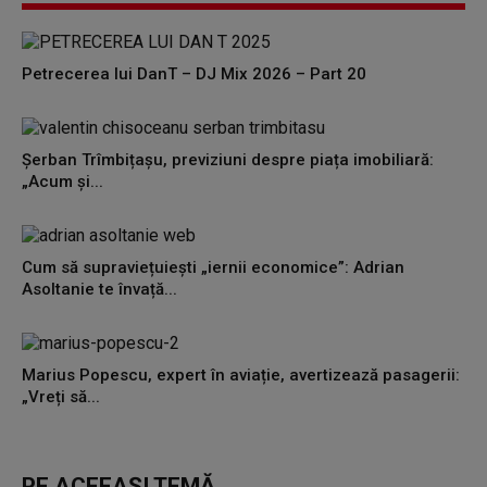
Petrecerea lui DanT – DJ Mix 2026 – Part 20
Șerban Trîmbițașu, previziuni despre piața imobiliară:
„Acum și...
Cum să supraviețuiești „iernii economice”: Adrian
Asoltanie te învață...
Marius Popescu, expert în aviație, avertizează pasagerii:
„Vreți să...
PE ACEEAȘI TEMĂ