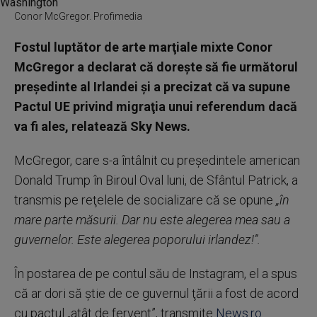
Conor McGregor. Profimedia
Fostul luptător de arte marţiale mixte Conor
McGregor a declarat că doreşte să fie următorul
preşedinte al Irlandei şi a precizat că va supune
Pactul UE privind migraţia unui referendum dacă
va fi ales, relatează Sky News.
McGregor, care s-a întâlnit cu preşedintele american
Donald Trump în Biroul Oval luni, de Sfântul Patrick, a
transmis pe reţelele de socializare că se opune
„în
mare parte măsurii. Dar nu este alegerea mea sau a
guvernelor. Este alegerea poporului irlandez!”.
În postarea de pe contul său de Instagram, el a spus
că ar dori să ştie de ce guvernul ţării a fost de acord
cu pactul „atât de fervent”, transmite
News.ro.