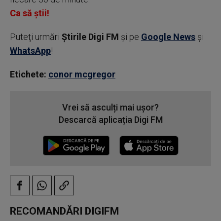
Ca să știi!
Puteţi urmări
Știrile Digi FM
şi pe
Google News
şi
WhatsApp
!
Etichete:
conor mcgregor
Vrei să asculți mai ușor?
Descarcă aplicația Digi FM
RECOMANDĂRI DIGIFM