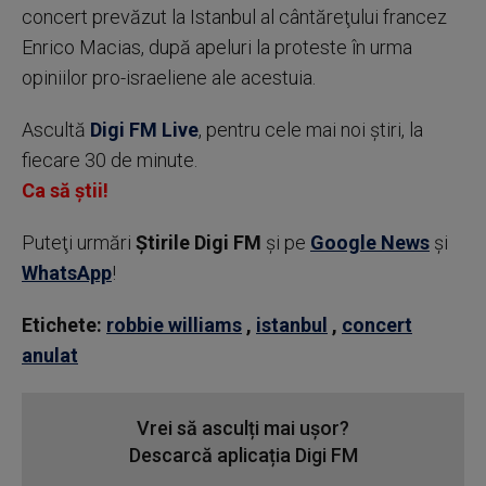
concert prevăzut la Istanbul al cântăreţului francez
Enrico Macias, după apeluri la proteste în urma
opiniilor pro-israeliene ale acestuia.
Ascultă
Digi FM Live
, pentru cele mai noi știri, la
fiecare 30 de minute.
Ca să știi!
Puteţi urmări
Știrile Digi FM
şi pe
Google News
şi
WhatsApp
!
Etichete:
robbie williams
,
istanbul
,
concert
anulat
Vrei să asculți mai ușor?
Descarcă aplicația Digi FM