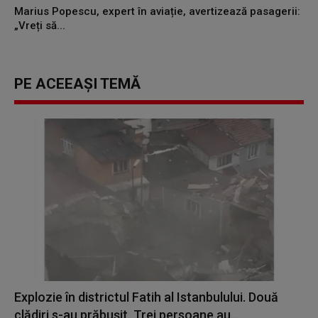
Marius Popescu, expert în aviație, avertizează pasagerii:
„Vreți să...
PE ACEEAȘI TEMĂ
Explozie în districtul Fatih al Istanbulului. Două
clădiri s-au prăbuşit. Trei persoane au...