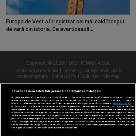
Europa de Vest a înregistrat cel mai cald început
de vară din istorie. Ce avertizează...
Copyright © 2026 / DIGI ROMANIA S.A.
|
|
Gestionați preferințele
Termeni și condiții
Politica de
|
|
|
confidențialitate
Contact/Info
Codul etic
Sitemap
Nouă ne pasă ca datele tale personale să rămână confidențiale
Noi și partenerii noștri
31
stocăm și/sau accesăm informații pe dispozitivul dvs., precum identificatorii cookie unici pentru prelucrarea
Urmărește-ne și pe
datelor cu caracter personal. Puteți accepta sau gestiona alegerile dvs. făcând clic mai jos sau în orice moment, pe pagina cu
politica de confidențialitate. Aceste alegeri vor fi raportate partenerilor noștri și nu vă vor afecta navigarea.
Mai multe detalii
Noi si partenerii nostri (retelele de socializare si agentiile de publicitate partenere, precum si furnizorii nostri de servicii de date
analitice) prelucram date pentru a permite website-ului sa functioneze, pentru a personaliza continutul si anunturile publicitare afisate
in functie de interesele si/sau profilul dvs., pentru a va oferi functionalitati aferente retelelor de socializare si pentru a analiza
traficul pe website. Beneficiati de drepturile prevazute de art. 15-22 din GDPR in legatura cu prelucrarea datelor cu caracter
personal. Aceste drepturi pot fi exercitate prin modalitatea indicata
aici
. Prin click pe “ACCEPT TOATE”, acceptati folosirea
tuturor Tehnologiilor de tip Cookie, care implica inclusiv acceptul dvs. cu privire la stocarea/accesarea informatiilor de catre Vendor-ii
cu care colaboram. Prin click pe “VREAU SA MODIFIC SETARILE INDIVIDUAL” puteti schimba preferintele in mod individual, mai putin
cele legate de cookie strict necesare pentru functionarea website-ului.