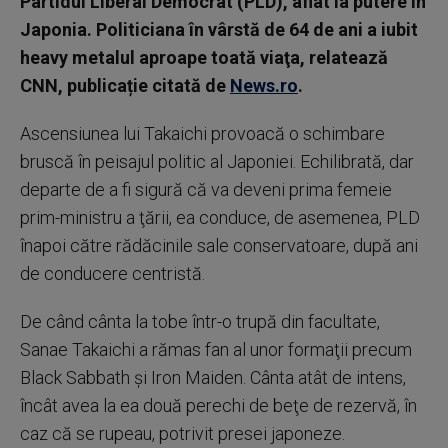
Partidul Liberal Democrat (PLD), aflat la putere în
Japonia. Politiciana în vârstă de 64 de ani a iubit
heavy metalul aproape toată viaţa, relatează
CNN, publicație citată de
News.ro
.
Ascensiunea lui Takaichi provoacă o schimbare
bruscă în peisajul politic al Japoniei. Echilibrată, dar
departe de a fi sigură că va deveni prima femeie
prim-ministru a ţării, ea conduce, de asemenea, PLD
înapoi către rădăcinile sale conservatoare, după ani
de conducere centristă.
De când cânta la tobe într-o trupă din facultate,
Sanae Takaichi a rămas fan al unor formaţii precum
Black Sabbath şi Iron Maiden. Cânta atât de intens,
încât avea la ea două perechi de beţe de rezervă, în
caz că se rupeau, potrivit presei japoneze.