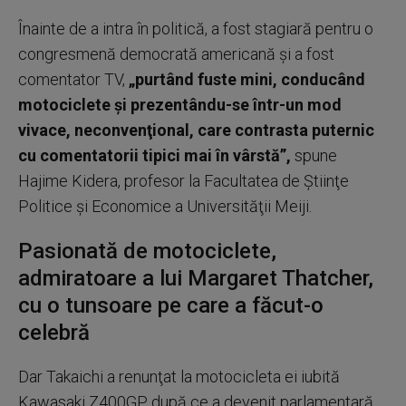
Înainte de a intra în politică, a fost stagiară pentru o
congresmenă democrată americană şi a fost
comentator TV,
„purtând fuste mini, conducând
motociclete şi prezentându-se într-un mod
vivace, neconvenţional, care contrasta puternic
cu comentatorii tipici mai în vârstă”,
spune
Hajime Kidera, profesor la Facultatea de Ştiinţe
Politice şi Economice a Universităţii Meiji.
Pasionată de motociclete,
admiratoare a lui Margaret Thatcher,
cu o tunsoare pe care a făcut-o
celebră
Dar Takaichi a renunţat la motocicleta ei iubită
Kawasaki Z400GP după ce a devenit parlamentară