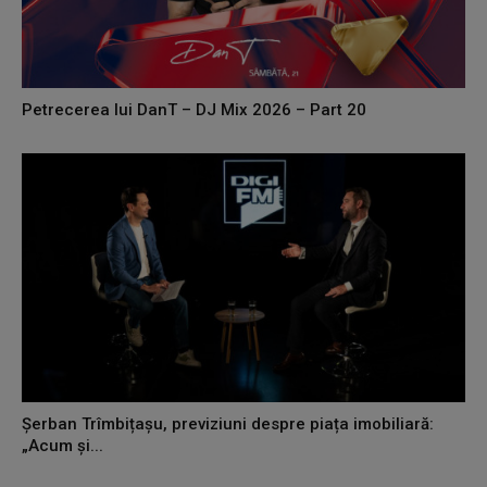
Petrecerea lui DanT – DJ Mix 2026 – Part 20
Șerban Trîmbițașu, previziuni despre piața imobiliară:
„Acum și...