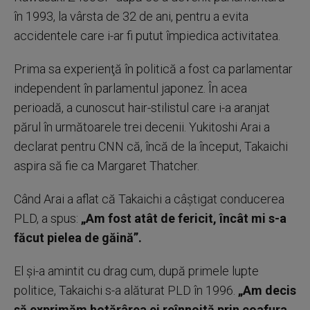
în 1993, la vârsta de 32 de ani, pentru a evita
accidentele care i-ar fi putut împiedica activitatea.
Prima sa experienţă în politică a fost ca parlamentar
independent în parlamentul japonez. În acea
perioadă, a cunoscut hair-stilistul care i-a aranjat
părul în următoarele trei decenii. Yukitoshi Arai a
declarat pentru CNN că, încă de la început, Takaichi
aspira să fie ca Margaret Thatcher.
Când Arai a aflat că Takaichi a câştigat conducerea
PLD, a spus:
„Am fost atât de fericit, încât mi s-a
făcut pielea de găină”.
El şi-a amintit cu drag cum, după primele lupte
politice, Takaichi s-a alăturat PLD în 1996.
„Am decis
să exprimăm hotărârea ei reînnoită prin coafura