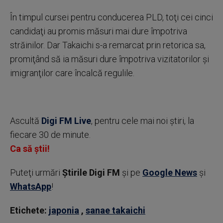
În timpul cursei pentru conducerea PLD, toţi cei cinci
candidaţi au promis măsuri mai dure împotriva
străinilor. Dar Takaichi s-a remarcat prin retorica sa,
promiţând să ia măsuri dure împotriva vizitatorilor şi
imigranţilor care încalcă regulile.
Ascultă
Digi FM Live
, pentru cele mai noi știri, la
fiecare 30 de minute.
Ca să știi!
Puteţi urmări
Știrile Digi FM
şi pe
Google News
şi
WhatsApp
!
Etichete:
japonia
,
sanae takaichi