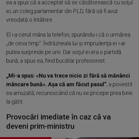
ea a spus că a acceptat să se căsătorească cu soţul
ei, un coleg parlamentar din PLD, fără să fi avut
vreodată o întâlnire.
El i-a cerut mâna la telefon, spunându-i că o urmărea
„de ceva timp”. Îndrăzneala lui şi imprudenţa ei i-ar
putea surprinde pe unii. Dar soţul ei era o partidă
bună, a spus ea, fiind bucătar profesionist.
„Mi-a spus: «Nu va trece nicio zi fără să mănânci
mâncare bună». Aşa că am făcut pasul”
, a povestit
ea amuzată, recunoscând că nu se pricepe prea bine
la gătit.
Provocări imediate în caz că va
deveni prim-ministru