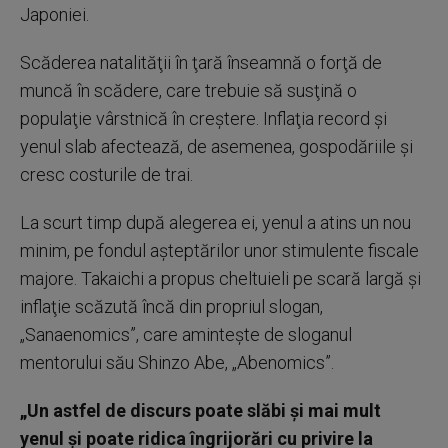
Japoniei.
Scăderea natalităţii în ţară înseamnă o forţă de
muncă în scădere, care trebuie să susţină o
populaţie vârstnică în creştere. Inflaţia record şi
yenul slab afectează, de asemenea, gospodăriile şi
cresc costurile de trai.
La scurt timp după alegerea ei, yenul a atins un nou
minim, pe fondul aşteptărilor unor stimulente fiscale
majore. Takaichi a propus cheltuieli pe scară largă şi
inflaţie scăzută încă din propriul slogan,
„Sanaenomics”, care aminteşte de sloganul
mentorului său Shinzo Abe, „Abenomics”.
„Un astfel de discurs poate slăbi şi mai mult
yenul şi poate ridica îngrijorări cu privire la