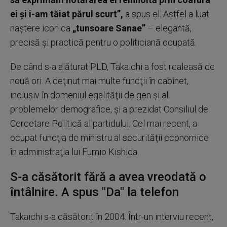
ei şi i-am tăiat părul scurt”,
a spus el. Astfel a luat
naştere iconica
„tunsoare Sanae”
– elegantă,
precisă şi practică pentru o politiciană ocupată.
De când s-a alăturat PLD, Takaichi a fost realeasă de
nouă ori. A deţinut mai multe funcţii în cabinet,
inclusiv în domeniul egalităţii de gen şi al
problemelor demografice, şi a prezidat Consiliul de
Cercetare Politică al partidului. Cel mai recent, a
ocupat funcţia de ministru al securităţii economice
în administraţia lui Fumio Kishida.
S-a căsătorit fără a avea vreodată o
întâlnire. A spus "Da" la telefon
Takaichi s-a căsătorit în 2004. Într-un interviu recent,