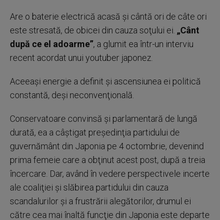
Are o baterie electrică acasă şi cântă ori de câte ori
este stresată, de obicei din cauza soţului ei.
„Cânt
după ce el adoarme”
, a glumit ea într-un interviu
recent acordat unui youtuber japonez.
Aceeaşi energie a definit şi ascensiunea ei politică
constantă, deşi neconvenţională.
Conservatoare convinsă şi parlamentară de lungă
durată, ea a câştigat preşedinţia partidului de
guvernământ din Japonia pe 4 octombrie, devenind
prima femeie care a obţinut acest post, după a treia
încercare. Dar, având în vedere perspectivele incerte
ale coaliţiei şi slăbirea partidului din cauza
scandalurilor şi a frustrării alegătorilor, drumul ei
către cea mai înaltă funcţie din Japonia este departe