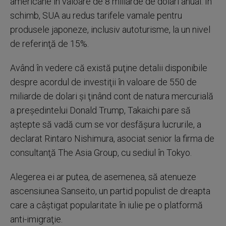
americane în valoare de 8 miliarde de dolari anual. În
schimb, SUA au redus tarifele vamale pentru
produsele japoneze, inclusiv autoturisme, la un nivel
de referinţă de 15%.
Având în vedere că există puţine detalii disponibile
despre acordul de investiţii în valoare de 550 de
miliarde de dolari şi ţinând cont de natura mercurială
a preşedintelui Donald Trump, Takaichi pare să
aştepte să vadă cum se vor desfăşura lucrurile, a
declarat Rintaro Nishimura, asociat senior la firma de
consultanţă The Asia Group, cu sediul în Tokyo.
Alegerea ei ar putea, de asemenea, să atenueze
ascensiunea Sanseito, un partid populist de dreapta
care a câştigat popularitate în iulie pe o platformă
anti-imigraţie.