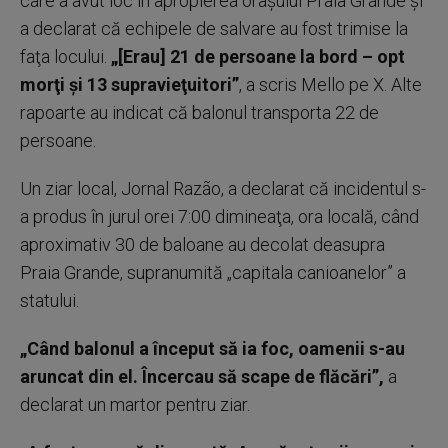
care a avut loc în apropierea oraşului Praia Grande şi
a declarat că echipele de salvare au fost trimise la
faţa locului.
„[Erau] 21 de persoane la bord – opt
morţi şi 13 supravieţuitori”
, a scris Mello pe X. Alte
rapoarte au indicat că balonul transporta 22 de
persoane.
Un ziar local, Jornal Razão, a declarat că incidentul s-
a produs în jurul orei 7:00 dimineaţa, ora locală, când
aproximativ 30 de baloane au decolat deasupra
Praia Grande, supranumită „capitala canioanelor” a
statului.
„Când balonul a început să ia foc, oamenii s-au
aruncat din el. Încercau să scape de flăcări”,
a
declarat un martor pentru ziar.