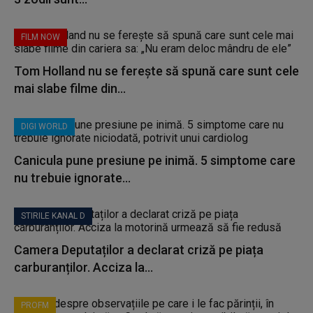
FILM NOW
Tom Holland nu se ferește să spună care sunt cele
mai slabe filme din...
DIGI WORLD
Canicula pune presiune pe inimă. 5 simptome care
nu trebuie ignorate...
STIRILE KANAL D
Camera Deputaților a declarat criză pe piața
carburanților. Acciza la...
PROFM