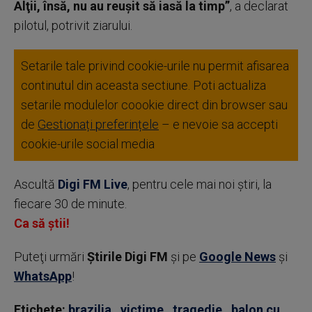
Alţii, însă, nu au reuşit să iasă la timp”
, a declarat
pilotul, potrivit ziarului.
Setarile tale privind cookie-urile nu permit afisarea
continutul din aceasta sectiune. Poti actualiza
setarile modulelor coookie direct din browser sau
de
Gestionați preferințele
– e nevoie sa accepti
cookie-urile social media
Ascultă
Digi FM Live
, pentru cele mai noi știri, la
fiecare 30 de minute.
Ca să știi!
Puteţi urmări
Știrile Digi FM
şi pe
Google News
şi
WhatsApp
!
Etichete:
brazilia
,
victime
,
tragedie
,
balon cu