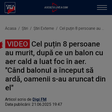
Acasa
Știri
Știri Externe
Cel puțin 8 persoane au murit, după ce un balon cu aer cald a luat foc în aer. "Când balonul a început să ardă, oamenii s-au aruncat din el"
VIDEO
Cel puțin 8 persoane
au murit, după ce un balon cu
aer cald a luat foc în aer.
"Când balonul a început să
ardă, oamenii s-au aruncat din
el"
Articol scris de
Digi FM
Data publicării:
21.06.2025 19:47