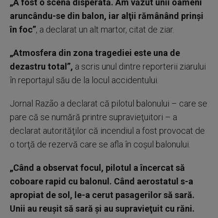
„A fost o scenă disperată. Am văzut unii oameni
aruncându-se din balon, iar alţii rămânând prinşi
în foc”
, a declarat un alt martor, citat de ziar.
„Atmosfera din zona tragediei este una de
dezastru total”,
a scris unul dintre reporterii ziarului
în reportajul său de la locul accidentului.
Jornal Razão a declarat că pilotul balonului – care se
pare că se numără printre supravieţuitori – a
declarat autorităţilor că incendiul a fost provocat de
o torţă de rezervă care se afla în coşul balonului.
„Când a observat focul, pilotul a încercat să
coboare rapid cu balonul. Când aerostatul s-a
apropiat de sol, le-a cerut pasagerilor să sară.
Unii au reuşit să sară şi au supravieţuit cu răni.