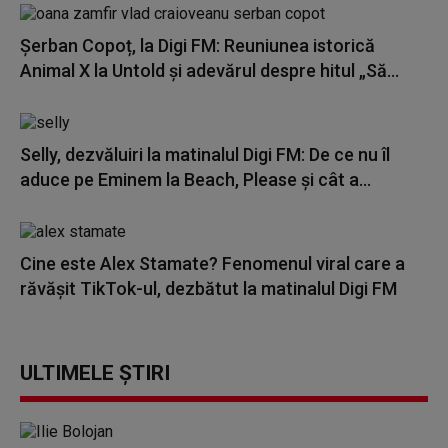
Șerban Copoț, la Digi FM: Reuniunea istorică
Animal X la Untold și adevărul despre hitul „Să...
Selly, dezvăluiri la matinalul Digi FM: De ce nu îl
aduce pe Eminem la Beach, Please și cât a...
Cine este Alex Stamate? Fenomenul viral care a
răvășit TikTok-ul, dezbătut la matinalul Digi FM
ULTIMELE ȘTIRI