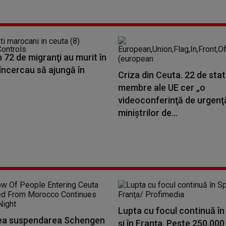
n 72 de migranţi au murit în
încercau să ajungă în
Criza din Ceuta. 22 de sta
membre ale UE cer „o
videoconferinţă de urgenţ
miniştrilor de...
Lupta cu focul continuă în
vrea suspendarea Schengen
şi în Franţa. Peste 250.000