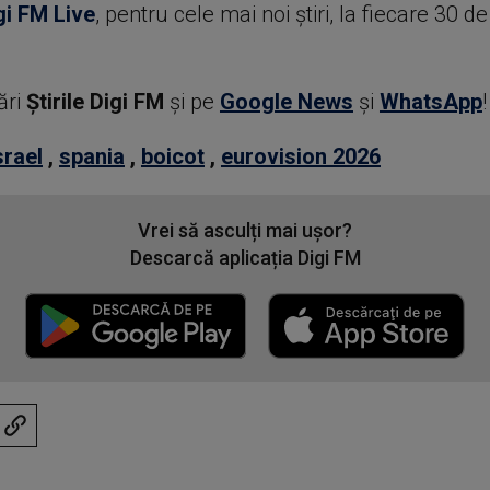
gi FM Live
, pentru cele mai noi știri, la fiecare 30 d
ări
Știrile Digi FM
şi pe
Google News
şi
WhatsApp
!
srael
,
spania
,
boicot
,
eurovision 2026
Vrei să asculți mai ușor?
Descarcă aplicația Digi FM