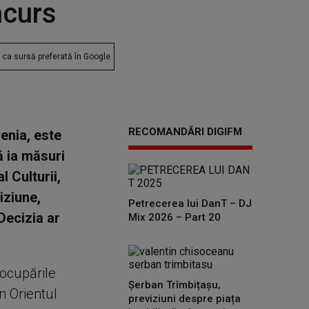
ncurs
ca sursă preferată în Google
RECOMANDĂRI DIGIFM
enia, este
ă ia măsuri
l Culturii,
iziune,
Petrecerea lui DanT – DJ
 Decizia ar
Mix 2026 – Part 20
eocupările
Șerban Trîmbițașu,
in Orientul
previziuni despre piața