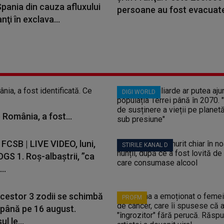
pania din cauza afluxului
persoane au fost evacuate 
nţi în exclava...
DIGI WORLD
 România, a fost...
 FCSB | LIVE VIDEO, luni,
STIRILE KANAL D
DGS 1. Roș-albaștrii, ”ca
..
acestor 3 zodii se schimbă
PROFM
 până pe 16 august.
l le...