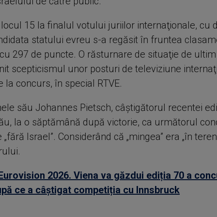
raelului de către public.
locul 15 la finalul votului juriilor internaţionale, cu
ndidata statului evreu s-a regăsit în fruntea clasam
, cu 297 de puncte. O răsturnare de situaţie de ult
nit scepticismul unor posturi de televiziune internaţ
e la concurs, în special RTVE.
le său Johannes Pietsch, câştigătorul recentei ediţi
său, la o săptămână după victorie, ca următorul con
„fără Israel”. Considerând că „mingea” era „în teren
ului.
Eurovision 2026. Viena va găzdui ediția 70 a conc
pă ce a câștigat competiția cu Innsbruck