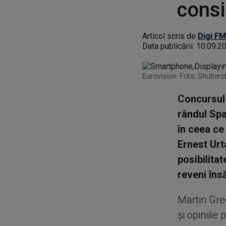
consi
Articol scris de
Digi FM
Data publicării:
10.09.2
Eurovision. Foto: Shutters
Concursul 
rândul Spa
în ceea ce 
Ernest Urt
posibilitat
reveni îns
Martin Gree
şi opiniile