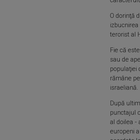
caracterulu
O dorinţă 
izbucnirea 
terorist al
Fie că este
sau de ape
populaţiei 
rămâne pe 
israeliană.
După ultima
punctajul c
al doilea -
europeni a