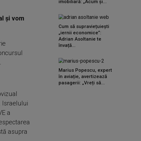
imobiliară: „Acum și...
al şi vom
Cum să supraviețuiești
„iernii economice”:
Adrian Asoltanie te
ie
învață...
concursul
.
Marius Popescu, expert
în aviație, avertizează
pasagerii: „Vreți să...
ovizual
 Israelului
VE a
respectarea
istă asupra