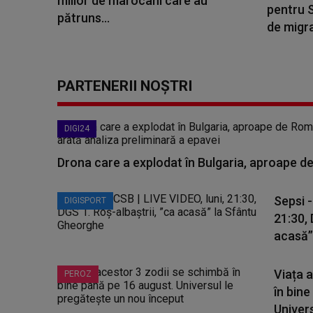
miilor de marocani care au
pentru S
pătruns...
de migra
PARTENERII NOȘTRI
DIGI24
Drona care a explodat în Bulgaria, aproape de
Sepsi -
DIGISPORT
21:30, 
acasă”.
Viața 
PEROZ
în bine
Universu