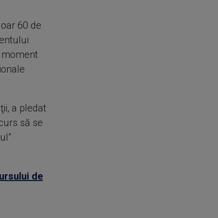
 doar 60 de
entului
im moment
ionale
i, a pledat
curs să se
ul”
ursului de