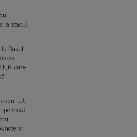
 cu
s la atacul
 la Basel -
otriva
 UER, care
că
riacul JJ,
t pe locul
zori
punctelor