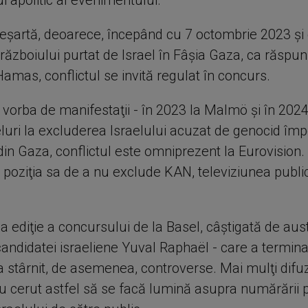
i apolitic al evenimentului.
deşartă, deoarece, începând cu 7 octombrie 2023 şi
războiului purtat de Israel în Fâşia Gaza, ca răspun
 Hamas, conflictul se invită regulat în concurs.
 vorba de manifestaţii - în 2023 la Malmö şi în 2024
luri la excluderea Israelului acuzat de genocid împ
din Gaza, conflictul este omniprezent la Eurovision.
poziţia sa de a nu exclude KAN, televiziunea publi
 ediţie a concursului de la Basel, câştigată de aust
andidatei israeliene Yuval Raphaël - care a termina
 a stârnit, de asemenea, controverse. Mai mulţi difu
u cerut astfel să se facă lumină asupra numărării 