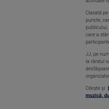
acordate Is
Clasată pe 
puncte, ca
publicului
care a stâr
participant
JJ, pe nume
la rândul 
desfăşoare 
organizator
Citește și:
muzică, du