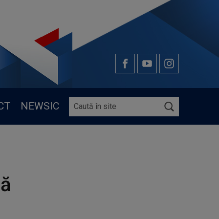
CT
NEWSIC
tă