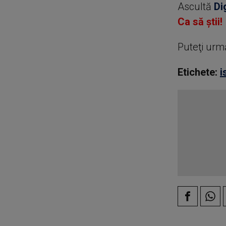
Ascultă
Di
Ca să știi!
Puteţi urm
Etichete:
i