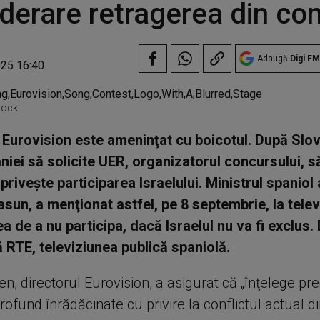
derare retragerea din co
Adaugă
Digi FM
025 16:40
tock
Eurovision este ameninţat cu boicotul. După Slov
niei să solicite UER, organizatorul concursului, s
priveşte participarea Israelului. Ministrul spaniol a
asun, a menţionat astfel, pe 8 septembrie, la telev
ea de a nu participa, dacă Israelul nu va fi exclus.
ă RTE, televiziunea publică spaniolă.
n, directorul Eurovision, a asigurat că „înţelege pr
 profund înrădăcinate cu privire la conflictul actual d