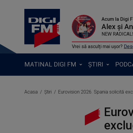
Acum la Digi 
Alex și A
NEW RADICALS -
Vrei să asculți mai ușor?
Desc
MATINAL DIGI FM
ȘTIRI
PODC
Acasa
Știri
Eurovision 2026. Spania solicită excl
Eurov
exclu