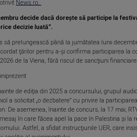
otrivit
News.ro.
embru decide dacă doreşte să participe la festiv
rice decizie luată”.
s să prelungească până la jumătatea lunii decembr
ordat ţărilor pentru a-şi confirma participarea la 
2026 de la Viena, fără riscul de sancţiuni financiare
mniprezent
 înainte de ediţia din 2025 a concursului, grupul audi
iol a solicitat „o dezbatere” cu privire la participarea
ion. De asemenea, înainte de concurs, la 17 mai, RT
mesaj în care făcea apel la pace în Palestina şi la 
 omului. Astfel, a sfidat instrucţiunile UER, care ins