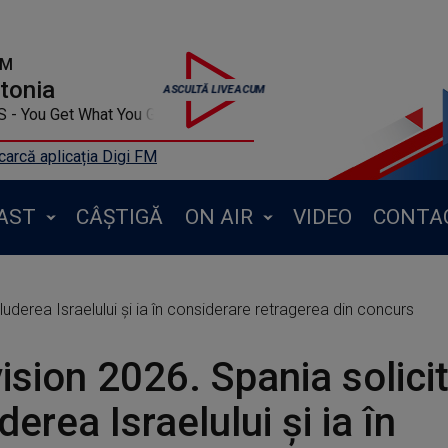
FM
ntonia
 You Get What You Give
arcă aplicația Digi FM
AST
CÂȘTIGĂ
ON AIR
VIDEO
CONTA
uderea Israelului şi ia în considerare retragerea din concurs
ision 2026. Spania solici
derea Israelului şi ia în