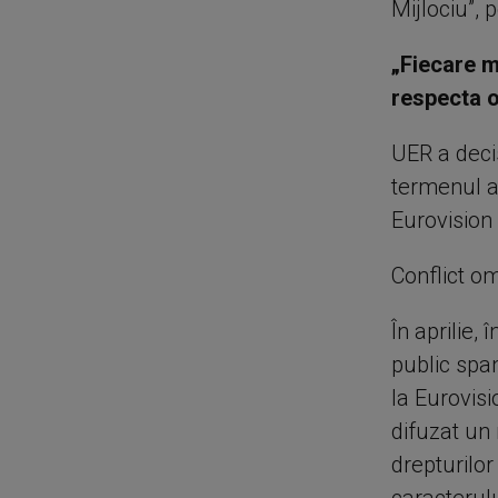
Mijlociu”, p
„Fiecare m
respecta o
UER a deci
termenul ac
Eurovision 
Conflict o
În aprilie,
public span
la Eurovis
difuzat un 
drepturilor