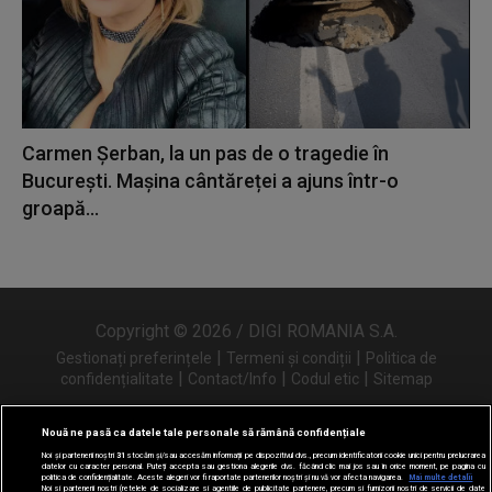
Carmen Șerban, la un pas de o tragedie în
București. Mașina cântăreței a ajuns într-o
groapă...
Copyright © 2026 / DIGI ROMANIA S.A.
|
|
Gestionați preferințele
Termeni și condiții
Politica de
|
|
|
confidențialitate
Contact/Info
Codul etic
Sitemap
Nouă ne pasă ca datele tale personale să rămână confidențiale
Noi și partenerii noștri
31
stocăm și/sau accesăm informații pe dispozitivul dvs., precum identificatorii cookie unici pentru prelucrarea
Urmărește-ne și pe
datelor cu caracter personal. Puteți accepta sau gestiona alegerile dvs. făcând clic mai jos sau în orice moment, pe pagina cu
politica de confidențialitate. Aceste alegeri vor fi raportate partenerilor noștri și nu vă vor afecta navigarea.
Mai multe detalii
Noi si partenerii nostri (retelele de socializare si agentiile de publicitate partenere, precum si furnizorii nostri de servicii de date