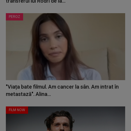
transferul lui Rodri de la...
PEROZ
"Viața bate filmul. Am cancer la sân. Am intrat în
metastază". Alina...
FILM NOW