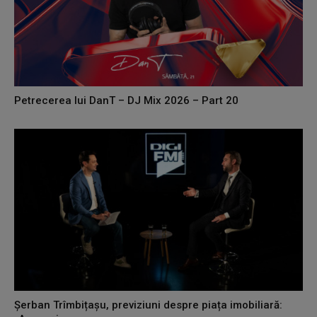
Petrecerea lui DanT – DJ Mix 2026 – Part 20
Șerban Trîmbițașu, previziuni despre piața imobiliară: