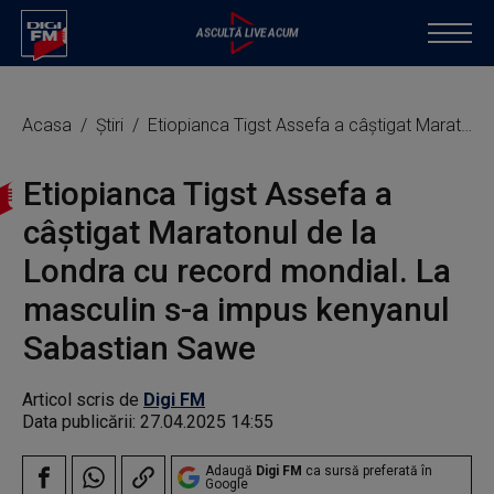
Acasa
Știri
Etiopianca Tigst Assefa a câştigat Maratonul de la Londra cu record mondial. La masculin s-a impus kenyanul Sabastian Sawe
Etiopianca Tigst Assefa a
câştigat Maratonul de la
Londra cu record mondial. La
masculin s-a impus kenyanul
Sabastian Sawe
Articol scris de
Digi FM
Data publicării:
27.04.2025 14:55
Adaugă
Digi FM
ca sursă preferată în
Google