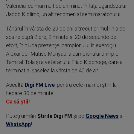
Valencia, cu mai mult de un minut în faţa ugandezului
Jacob Kiplimo, un alt fenomen al semimaratonului.
Tânărul în vârstă de 29 de ani a trecut primul linia de
sosire după 2 ore, 2 minute şi 20 de secunde de
efort, în ciuda prezenţei campionului în exerciţiu
Alexander Mutiso Munyao, a campionului olimpic
Tamirat Tola şi a veteranului Eliud Kipchoge, care a
terminat al şaselea la vârsta de 40 de ani.
Ascultă
Digi FM Live
, pentru cele mai noi știri, la
fiecare 30 de minute.
Ca să știi!
Puteţi urmări
Știrile Digi FM
şi pe
Google News
şi
WhatsApp
!