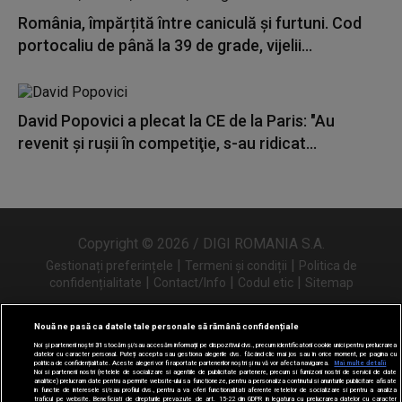
România, împărțită între caniculă și furtuni. Cod
portocaliu de până la 39 de grade, vijelii...
David Popovici a plecat la CE de la Paris: "Au
revenit şi ruşii în competiţie, s-au ridicat...
Copyright © 2026 / DIGI ROMANIA S.A.
|
|
Gestionați preferințele
Termeni și condiții
Politica de
|
|
|
confidențialitate
Contact/Info
Codul etic
Sitemap
Nouă ne pasă ca datele tale personale să rămână confidențiale
Noi și partenerii noștri
31
stocăm și/sau accesăm informații pe dispozitivul dvs., precum identificatorii cookie unici pentru prelucrarea
Urmărește-ne și pe
datelor cu caracter personal. Puteți accepta sau gestiona alegerile dvs. făcând clic mai jos sau în orice moment, pe pagina cu
politica de confidențialitate. Aceste alegeri vor fi raportate partenerilor noștri și nu vă vor afecta navigarea.
Mai multe detalii
Noi si partenerii nostri (retelele de socializare si agentiile de publicitate partenere, precum si furnizorii nostri de servicii de date
analitice) prelucram date pentru a permite website-ului sa functioneze, pentru a personaliza continutul si anunturile publicitare afisate
in functie de interesele si/sau profilul dvs., pentru a va oferi functionalitati aferente retelelor de socializare si pentru a analiza
traficul pe website. Beneficiati de drepturile prevazute de art. 15-22 din GDPR in legatura cu prelucrarea datelor cu caracter