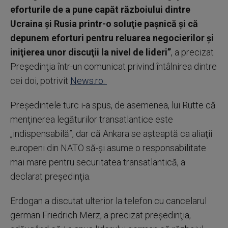
eforturile de a pune capăt războiului dintre
Ucraina şi Rusia printr-o soluţie paşnică şi că
depunem eforturi pentru reluarea negocierilor şi
iniţierea unor discuţii la nivel de lideri”
, a precizat
Preşedinţia într-un comunicat privind întâlnirea dintre
cei doi, potrivit
News.ro.
Preşedintele turc i-a spus, de asemenea, lui Rutte că
menţinerea legăturilor transatlantice este
„indispensabilă”, dar că Ankara se aşteaptă ca aliaţii
europeni din NATO să-şi asume o responsabilitate
mai mare pentru securitatea transatlantică, a
declarat preşedinţia.
Erdogan a discutat ulterior la telefon cu cancelarul
german Friedrich Merz, a precizat preşedinţia,