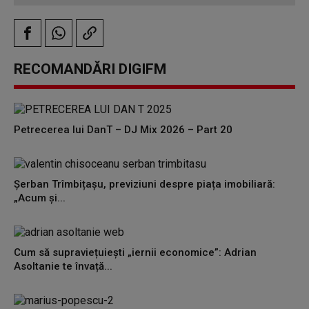
RECOMANDĂRI DIGIFM
Petrecerea lui DanT – DJ Mix 2026 – Part 20
Șerban Trîmbițașu, previziuni despre piața imobiliară:
„Acum și...
Cum să supraviețuiești „iernii economice”: Adrian
Asoltanie te învață...