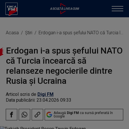
Acasa
Știri
Erdogan i-a spus şefului NATO că Turcia încearcă să relanseze negocierile dintre Rusia şi Ucraina
Erdogan i-a spus şefului NATO
că Turcia încearcă să
relanseze negocierile dintre
Rusia şi Ucraina
Articol scris de
Digi FM
Data publicării:
23.04.2026 09:33
Adaugă
Digi FM
ca sursă preferată în
Google