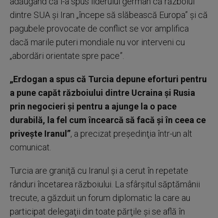
adăugând că i-a spus liderului german că războiul
dintre SUA şi Iran „începe să slăbească Europa” şi că
pagubele provocate de conflict se vor amplifica
dacă marile puteri mondiale nu vor interveni cu
„abordări orientate spre pace”.
„Erdogan a spus că Turcia depune eforturi pentru
a pune capăt războiului dintre Ucraina şi Rusia
prin negocieri şi pentru a ajunge la o pace
durabilă, la fel cum încearcă să facă şi în ceea ce
priveşte Iranul”
, a precizat preşedinţia într-un alt
comunicat.
Turcia are graniţă cu Iranul şi a cerut în repetate
rânduri încetarea războiului. La sfârşitul săptămânii
trecute, a găzduit un forum diplomatic la care au
participat delegaţii din toate părţile şi se află în