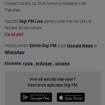
contact strâns cu SUA, Iranul şi mediatorii din
Pakistan.
Ascultă
Digi FM Live
, pentru cele mai noi știri, la
fiecare 30 de minute.
Ca să știi!
Puteţi urmări
Știrile Digi FM
şi pe
Google News
şi
WhatsApp
!
Etichete:
rusia
,
erdogan
,
ucraina
Vrei să asculți mai ușor?
Descarcă aplicația Digi FM