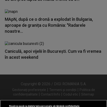
MApN, după ce o dronă a explodat în Bulgaria,
aproape de granița cu România: "Radarele
noastre...
Caniculă, apoi vijelii în București. Cum va fi vremea
în acest weekend
Copyright © 2026 / DIGI ROMANIA S.A.
|
|
Gestionați preferințele
Termeni și condiții
Politica de
|
|
|
confidențialitate
Contact/Info
Codul etic
Sitemap
Nouă ne pasă ca datele tale personale să rămână confidențiale