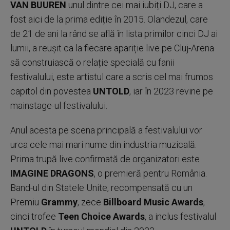
VAN BUUREN
unul dintre cei mai iubiți DJ, care a
fost aici de la prima ediție în 2015. Olandezul, care
de 21 de ani la rând se află în lista primilor cinci DJ ai
lumii, a reușit ca la fiecare apariție live pe Cluj-Arena
să construiască o relație specială cu fanii
festivalului, este artistul care a scris cel mai frumos
capitol din povestea
UNTOLD
, iar în 2023 revine pe
mainstage-ul festivalului.
Anul acesta pe scena principală a festivalului vor
urca cele mai mari nume din industria muzicală.
Prima trupă live confirmată de organizatori este
IMAGINE DRAGONS
, o premieră pentru România.
Band-ul din Statele Unite, recompensată cu un
Premiu
Grammy
, zece
Billboard Music Awards
,
cinci trofee
Teen Choice Awards
, a inclus festivalul