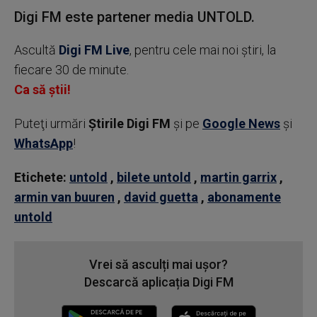
Digi FM este partener media UNTOLD.
Ascultă
Digi FM Live
, pentru cele mai noi știri, la
fiecare 30 de minute.
Ca să știi!
Puteţi urmări
Știrile Digi FM
şi pe
Google News
şi
WhatsApp
!
Etichete:
untold
,
bilete untold
,
martin garrix
,
armin van buuren
,
david guetta
,
abonamente
untold
Vrei să asculți mai ușor?
Descarcă aplicația Digi FM