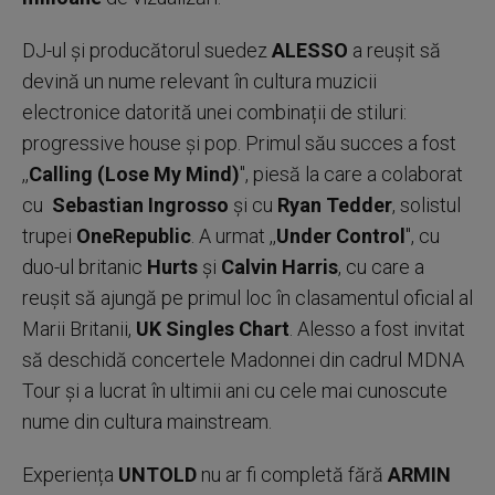
DJ-ul și producătorul suedez
ALESSO
a reușit să
devină un nume relevant în cultura muzicii
electronice datorită unei combinații de stiluri:
progressive house și pop. Primul său succes a fost
,,
Calling (Lose My Mind)
", piesă la care a colaborat
cu
Sebastian Ingrosso
și cu
Ryan Tedder
, solistul
trupei
OneRepublic
. A urmat ,,
Under Control
", cu
duo-ul britanic
Hurts
și
Calvin Harris
, cu care a
reușit să ajungă pe primul loc în clasamentul oficial al
Marii Britanii,
UK Singles Chart
. Alesso a fost invitat
să deschidă concertele Madonnei din cadrul MDNA
Tour și a lucrat în ultimii ani cu cele mai cunoscute
nume din cultura mainstream.
Experiența
UNTOLD
nu ar fi completă fără
ARMIN