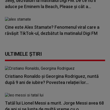
Selly, dezvăluiri la matinalul Digi FM: De ce nu îl
aduce pe Eminem la Beach, Please și cât a...
Cine este Alex Stamate? Fenomenul viral care a
răvășit TikTok-ul, dezbătut la matinalul Digi FM
ULTIMELE ȘTIRI
Cristiano Ronaldo și Georgina Rodriguez, nuntă
după 9 ani de iubire? Povestea relației lor...
Tatăl lui Lionel Messi a murit. Jorge Messi avea 68
de ani și se lupta de multă vreme cu o...