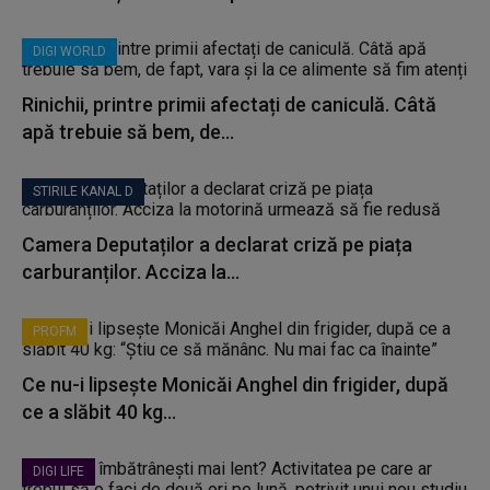
DIGI WORLD
Rinichii, printre primii afectați de caniculă. Câtă
apă trebuie să bem, de...
STIRILE KANAL D
Camera Deputaților a declarat criză pe piața
carburanților. Acciza la...
PROFM
Ce nu-i lipsește Monicăi Anghel din frigider, după
ce a slăbit 40 kg...
DIGI LIFE