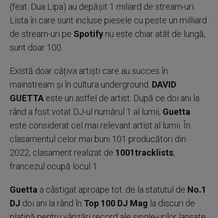
(feat. Dua Lipa) au depășit 1 miliard de stream-uri.
Lista în care sunt incluse piesele cu peste un milliard
de stream-uri pe
Spotify
nu este chiar atât de lungă,
sunt doar 100.
Există doar câțiva artiști care au succes în
mainstream și în cultura underground.
DAVID
GUETTA
este un astfel de artist. După ce doi ani la
rând a fost votat DJ-ul numărul 1 al lumii,
Guetta
este considerat cel mai relevant artist al lumii. În
clasamentul celor mai buni 101 producători din
2022, clasament realizat de
1001tracklists
,
francezul ocupă locul 1.
Guetta
a câstigat aproape tot: de la statutul de
No.1
DJ
doi ani la rând în
Top 100 DJ Mag
la discuri de
platină pentru vânzări record ale single-urilor lansate,