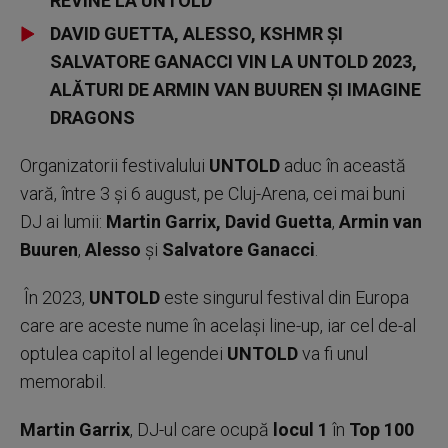
REVINE LA UNTOLD
DAVID GUETTA, ALESSO, KSHMR ȘI
SALVATORE GANACCI VIN LA UNTOLD 2023,
ALĂTURI DE ARMIN VAN BUUREN ȘI IMAGINE
DRAGONS
Organizatorii festivalului
UNTOLD
aduc în această
vară, între 3 și 6 august, pe Cluj-Arena, cei mai buni
DJ ai lumii:
Martin Garrix,
David Guetta
,
Armin van
Buuren
,
Alesso
și
Salvatore Ganacci
.
În 2023,
UNTOLD
este singurul festival din Europa
care are aceste nume în același line-up, iar cel de-al
optulea capitol al legendei
UNTOLD
va fi unul
memorabil.
Martin Garrix
, DJ-ul care ocupă
locul 1
în
Top 100