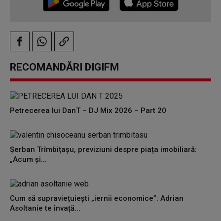
RECOMANDĂRI DIGIFM
Petrecerea lui DanT – DJ Mix 2026 – Part 20
Șerban Trîmbițașu, previziuni despre piața imobiliară:
„Acum și...
Cum să supraviețuiești „iernii economice”: Adrian
Asoltanie te învață...