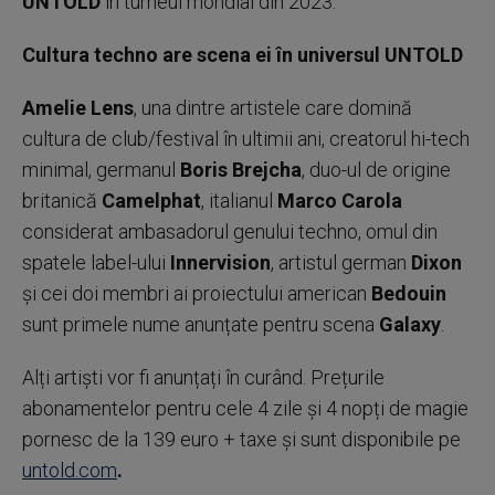
UNTOLD
în turneul mondial din 2023.
Cultura techno are scena ei în universul UNTOLD
Amelie Lens
, una dintre artistele care domină
cultura de club/festival în ultimii ani, creatorul hi-tech
minimal, germanul
Boris Brejcha
, duo-ul de origine
britanică
Camelphat
, italianul
Marco Carola
considerat ambasadorul genului techno, omul din
spatele label-ului
Innervision
, artistul german
Dixon
și cei doi membri ai proiectului american
Bedouin
sunt primele nume anunțate pentru scena
Galaxy
.
Alți artiști vor fi anunțați în curând. Prețurile
abonamentelor pentru cele 4 zile și 4 nopți de magie
pornesc de la 139 euro + taxe și sunt disponibile pe
untold.com
.