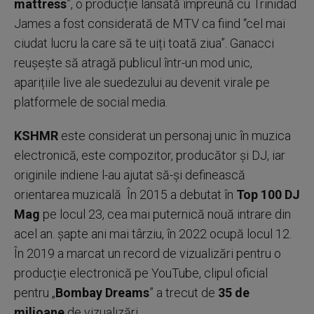
mattress
”, o producție lansată împreună cu Trinidad
James a fost considerată de MTV ca fiind “cel mai
ciudat lucru la care să te uiți toată ziua”. Ganacci
reușește să atragă publicul într-un mod unic,
aparițiile live ale suedezului au devenit virale pe
platformele de social media.
KSHMR
este considerat un personaj unic în muzica
electronică, este compozitor, producător și DJ, iar
originile indiene l-au ajutat să-și definească
orientarea muzicală În 2015 a debutat în
Top 100 DJ
Mag
pe locul 23, cea mai puternică nouă intrare din
acel an. șapte ani mai târziu, în 2022 ocupă locul 12.
În 2019 a marcat un record de vizualizări pentru o
producție electronică pe YouTube, clipul oficial
pentru „
Bombay Dreams
” a trecut de
35 de
milioane
de vizualizări.