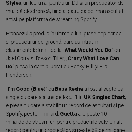
Styles
, un lucru rar pentru un DJ și un producător de
muzică electronică, fiind al patrulea cel mai ascultat
artist pe platforma de streaming Spotify.
Francezul a produs în ultimele luni piese pop dance
și producții underground, care au intrat în
clasamentele lumii, de la ,,
What Would You Do
” cu
Joel Corry și Bryson Tiller, ,,
Crazy What Love Can
Do
” piesă la care a lucrat cu Becky Hill și Ella
Henderson.
,,
I’m Good (Blue
)” cu
Bebe Rexha
a fost al șaptelea
single cu care a ajuns pe locul 1 în
UK Singles Chart
,
e piesa cu care a stabilit un record de ascultări și pe
Spotify, peste 1 miliard.
Guetta
are peste 10
miliarde de stream-uri pentru producțiile sale, un alt
record pentru un producător, și peste 68 de milioane