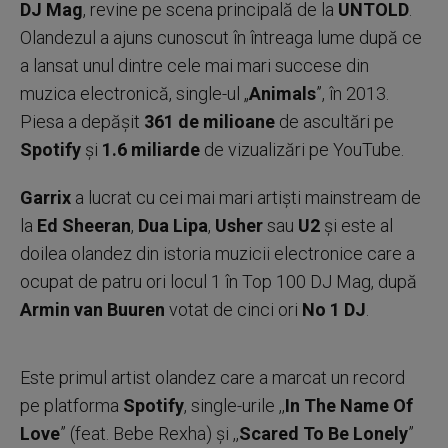
DJ Mag
, revine pe scena principală de la
UNTOLD
.
Olandezul a ajuns cunoscut în întreaga lume după ce
a lansat unul dintre cele mai mari succese din
muzica electronică, single-ul „
Animals
”, în 2013.
Piesa a depășit
361 de milioane
de ascultări pe
Spotify
și
1.6 miliarde
de vizualizări pe YouTube.
Garrix
a lucrat cu cei mai mari artiști mainstream de
la
Ed Sheeran
,
Dua Lipa
,
Usher
sau
U2
și este al
doilea olandez din istoria muzicii electronice care a
ocupat de patru ori locul 1 în Top 100 DJ Mag, după
Armin van Buuren
votat de cinci ori
No 1 DJ
.
Este primul artist olandez care a marcat un record
pe platforma
Spotify
, single-urile ,,
In The Name Of
Love
” (feat. Bebe Rexha) și ,,
Scared To Be Lonely
”