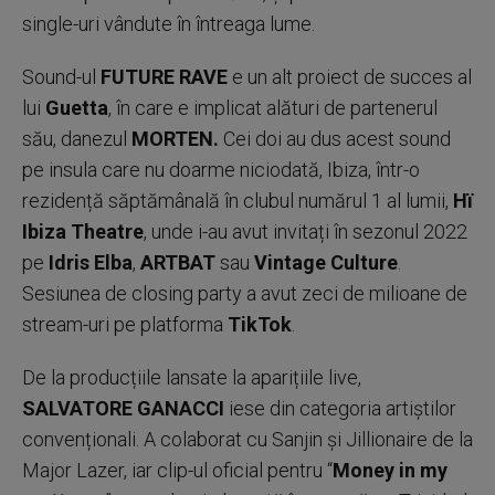
single-uri vândute în întreaga lume.
Sound-ul
FUTURE RAVE
e un alt proiect de succes al
lui
Guetta
, în care e implicat alături de partenerul
său, danezul
MORTEN.
Cei doi au dus acest sound
pe insula care nu doarme niciodată, Ibiza, într-o
rezidență săptămânală în clubul numărul 1 al lumii,
Hï
Ibiza Theatre
, unde i-au avut invitați în sezonul 2022
pe
Idris
Elba
,
ARTBAT
sau
Vintage Culture
.
Sesiunea de closing party a avut zeci de milioane de
stream-uri pe platforma
TikTok
.
De la producțiile lansate la aparițiile live,
SALVATORE GANACCI
iese din categoria artiștilor
convenționali. A colaborat cu Sanjin și Jillionaire de la
Major Lazer, iar clip-ul oficial pentru “
Money in my