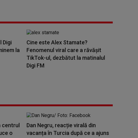
l Digi
Cine este Alex Stamate?
minem la
Fenomenul viral care a răvășit
TikTok-ul, dezbătut la matinalul
Digi FM
 centrul
Dan Negru, reacție virală din
duce o
vacanța în Turcia după ce a ajuns