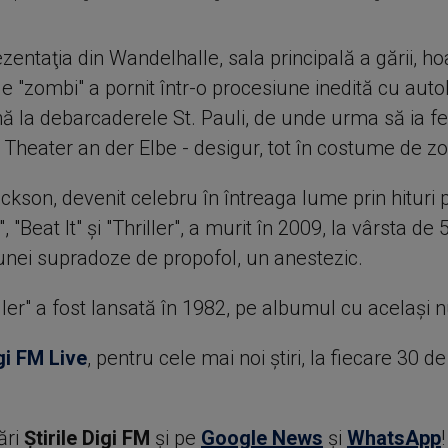
entaţia din Wandelhalle, sala principală a gării, h
e "zombi" a pornit într-o procesiune inedită cu aut
ă la debarcaderele St. Pauli, de unde urma să ia fe
 Theater an der Elbe - desigur, tot în costume de z
ckson, devenit celebru în întreaga lume prin hituri
", "Beat It" şi "Thriller", a murit în 2009, la vârsta de 
unei supradoze de propofol, un anestezic.
ller" a fost lansată în 1982, pe albumul cu acelaşi
gi FM Live
, pentru cele mai noi știri, la fiecare 30 d
ări
Știrile Digi FM
şi pe
Google News
şi
WhatsApp
!