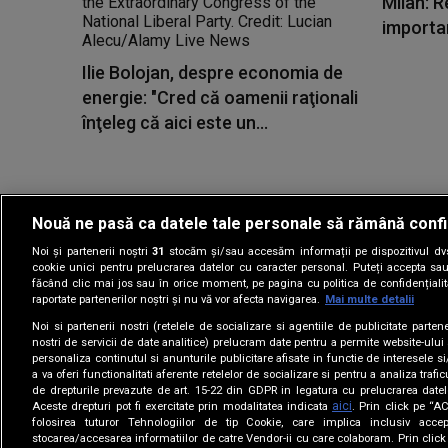
Milan: R
importa
Ilie Bolojan, despre economia de
energie: "Cred că oamenii raţionali
înţeleg că aici este un...
Nouă ne pasă ca datele tale personale să rămână confi
Noi și partenerii noștri
31
stocăm și/sau accesăm informații pe dispozitivul dvs.
Gestionați preferin
cookie unici pentru prelucrarea datelor cu caracter personal. Puteți accepta sau
făcând clic mai jos sau în orice moment, pe pagina cu politica de confidențialita
raportate partenerilor noștri și nu vă vor afecta navigarea.
Mai multe detalii
Noi si partenerii nostri (retelele de socializare si agentiile de publicitate parten
nostri de servicii de date analitice) prelucram date pentru a permite website-ului
personaliza continutul si anunturile publicitare afisate in functie de interesele si
a va oferi functionalitati aferente retelelor de socializare si pentru a analiza trafic
de drepturile prevazute de art. 15-22 din GDPR in legatura cu prelucrarea datel
aici
Aceste drepturi pot fi exercitate prin modalitatea indicata
. Prin click pe “
folosirea tuturor Tehnologiilor de tip Cookie, care implica inclusiv accep
stocarea/accesarea informatiilor de catre Vendor-ii cu care colaboram. Prin cl