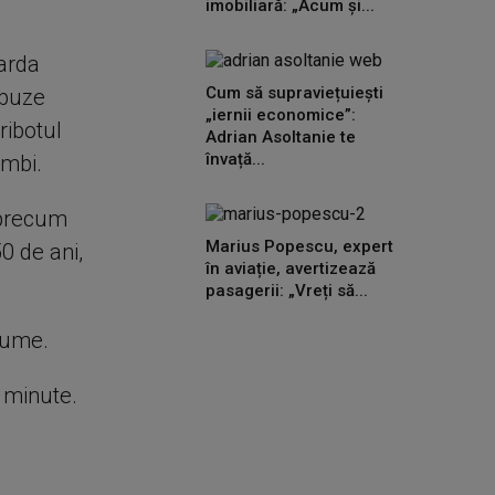
imobiliară: „Acum și...
oarda
Cum să supraviețuiești
obuze
„iernii economice”:
ribotul
Adrian Asoltanie te
învață...
ombi.
 precum
Marius Popescu, expert
50 de ani,
în aviație, avertizează
pasagerii: „Vreți să...
 nume.
e minute.