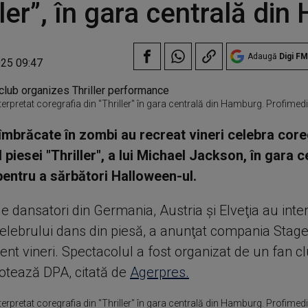
ller”, în gara centrală di
Adaugă
Digi FM
025 09:47
erpretat coregrafia din "Thriller" în gara centrală din Hamburg. Profimed
mbrăcate în zombi au recreat vineri celebra core
 piesei "Thriller", a lui Michael Jackson, în gara c
ntru a sărbători Halloween-ul.
e dansatori din Germania, Austria şi Elveţia au inte
celebrului dans din piesă, a anunţat compania Stag
ent vineri. Spectacolul a fost organizat de un fan c
otează DPA, citată de
Agerpres.
erpretat coregrafia din "Thriller" în gara centrală din Hamburg. Profimed