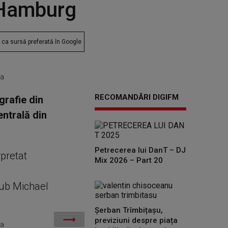
n Hamburg
ca sursă preferată în Google
ia
RECOMANDĂRI DIGIFM
grafie din
entrală din
Petrecerea lui DanT – DJ
rpretat
Mix 2026 – Part 20
e
lub Michael
Șerban Trîmbițașu,
previziuni despre piața
ia