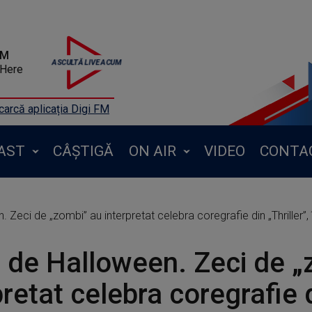
FM
 Here
arcă aplicația Digi FM
AST
CÂȘTIGĂ
ON AIR
VIDEO
CONTA
Zeci de „zombi” au interpretat celebra coregrafie din „Thriller”,
de Halloween. Zeci de „
pretat celebra coregrafie 