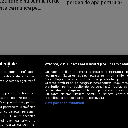
ezultatele nu sunt la fel de
perdea de apă pentru a-i...
nte ca munca pe...
dențiale
Atât noi, cât și partenerii noștri prelucrăm date
Copyright © 2026 / DIGI ROMANIA S.A.
, precum identificatorii
Utilizarea profilurilor pentru selectarea conținutului
|
|
|
|
țele
Termeni și condiții
Politica de confidențialitate
Contact/Info
C
reclamelor. Stocarea și/sau accesarea informațiilor 
 gestiona alegerile dvs.
îmbunătățirea serviciilor. Utilizarea profilurilor pentru
te. Aceste alegeri vor fi
Crearea profilurilor de conținut personalizat. Măsurar
profilurilor pentru publicitate personalizată. Utiliza
publicitatea. Înțelegerea publicului prin statistici sau 
ere, precum si furnizorii
Utilizarea datelor limitate pentru a selecta conțin
Urmărește-ne și pe
identificarea prin scanarea dispozitivului.
 sa functioneze, pentru a
/sau profilul dvs., pentru
Listă parteneri (furnizori)
ul pe website. Beneficiati
or cu caracter personal.
ACCEPT TOATE”, acceptati
tul dvs. cu privire la
ick pe “VREAU SA MODIFIC