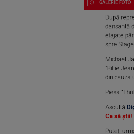
După reprez
dansantă d
etajate pân
spre Stage
Michael Ja
"Billie Jean
din cauza 
Piesa "Thri
Ascultă
Di
Ca să știi!
Puteţi urm