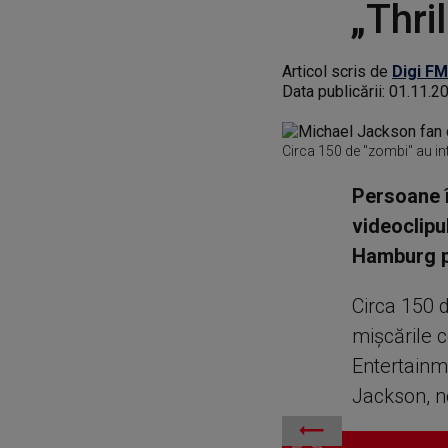
„Thri
Articol scris de
Digi FM
Data publicării:
01.11.2
Circa 150 de "zombi" au int
Persoane î
videoclipul
Hamburg pe
Circa 150 d
mişcările 
Entertainm
Jackson, n
Circa 150 de "zombi" au int