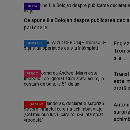
DIGI24
Ce spune Ilie Bolojan despre publicarea declar
partenerei...
Englezi
DIGISPORT
Tromso
s-a...
Transf
PEROZ
este i
arată a
Antoni
FILM NOW
surpriz
schimba