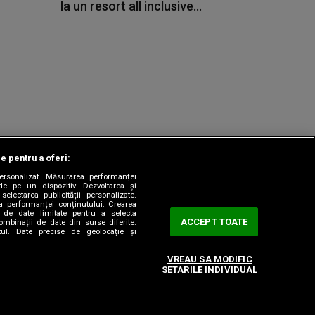
la un resort all inclusive...
le pentru a oferi:
 personalizat. Măsurarea performanței
|
odul etic
Sitemap
de pe un dispozitiv. Dezvoltarea și
 selectarea publicității personalizate.
ea performanței conținutului. Crearea
rea de date limitate pentru a selecta
ACCEPT TOATE
combinații de date din surse diferite.
utul. Date precise de geolocație și
VREAU SA MODIFIC
SETARILE INDIVIDUAL