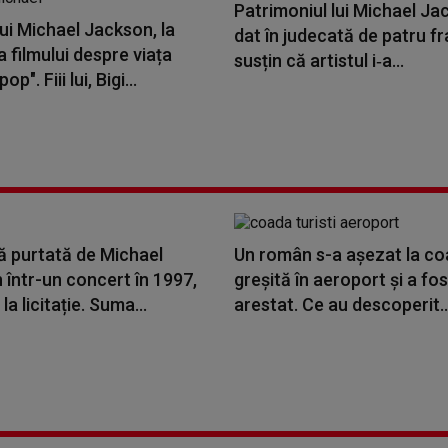
Patrimoniul lui Michael Ja
lui Michael Jackson, la
dat în judecată de patru fr
 filmului despre viața
susțin că artistul i‑a...
op". Fiii lui, Bigi...
ă purtată de Michael
Un român s-a așezat la c
într-un concert în 1997,
greșită în aeroport și a fos
la licitație. Suma...
arestat. Ce au descoperit..