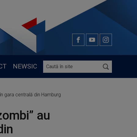
CT
NEWSIC
 în gara centrală din Hamburg
zombi” au
din