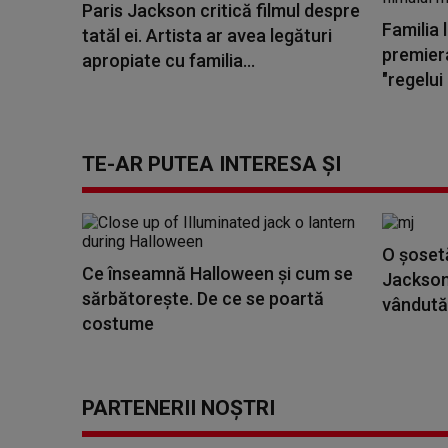
Paris Jackson critică filmul despre
Familia 
tatăl ei. Artista ar avea legături
premiera
apropiate cu familia...
"regelui p
TE-AR PUTEA INTERESA ȘI
O şoset
Ce înseamnă Halloween și cum se
Jackson 
sărbătorește. De ce se poartă
vândută 
costume
PARTENERII NOȘTRI