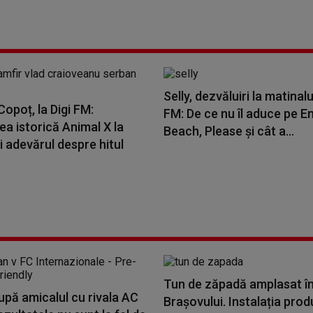
Selly, dezvăluiri la matinalu
opoț, la Digi FM:
FM: De ce nu îl aduce pe E
a istorică Animal X la
Beach, Please și cât a...
i adevărul despre hitul
Tun de zăpadă amplasat în
upă amicalul cu rivala AC
Brașovului. Instalația pro