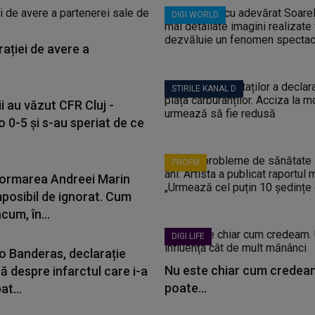
DIGI WORLD
ației de avere a
STIRILE KANAL D
i au văzut CFR Cluj -
 0-5 și s-au speriat de ce
PROFM
ormarea Andreei Marin
mposibil de ignorat. Cum
cum, în...
DIGI LIFE
o Banderas, declarație
Nu este chiar cum credeam
ă despre infarctul care i-a
poate...
t...