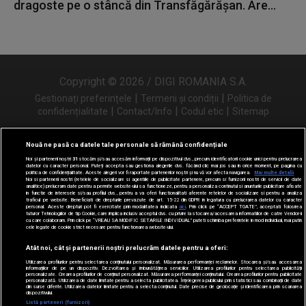
dragoste pe o stâncă din Transfăgărășan. Are...
Copyright © 2026 / DIGI ROMANIA S.A.
|
|
Gestionați preferințele
Termeni și condiții
Politica de
|
|
|
confidențialitate
Contact/Info
Codul etic
Sitemap
Nouă ne pasă ca datele tale personale să rămână confidențiale
Noi și partenerii noștri
31
stocăm și/sau accesăm informații pe dispozitivul dvs., precum identificatorii cookie unici pentru prelucrarea
Urmărește-ne și pe
datelor cu caracter personal. Puteți accepta sau gestiona alegerile dvs. făcând clic mai jos sau în orice moment, pe pagina cu
politica de confidențialitate. Aceste alegeri vor fi raportate partenerilor noștri și nu vă vor afecta navigarea.
Mai multe detalii
Noi si partenerii nostri (retelele de socializare si agentiile de publicitate partenere, precum si furnizorii nostri de servicii de date
analitice) prelucram date pentru a permite website-ului sa functioneze, pentru a personaliza continutul si anunturile publicitare afisate
in functie de interesele si/sau profilul dvs., pentru a va oferi functionalitati aferente retelelor de socializare si pentru a analiza
traficul pe website. Beneficiati de drepturile prevazute de art. 15-22 din GDPR in legatura cu prelucrarea datelor cu caracter
personal. Aceste drepturi pot fi exercitate prin modalitatea indicata
aici
. Prin click pe “ACCEPT TOATE”, acceptati folosirea
tuturor Tehnologiilor de tip Cookie, care implica inclusiv acceptul dvs. cu privire la stocarea/accesarea informatiilor de catre Vendor-ii
cu care colaboram. Prin click pe “VREAU SA MODIFIC SETARILE INDIVIDUAL” puteti schimba preferintele in mod individual, mai putin
cele legate de cookie strict necesare pentru functionarea website-ului.
Atât noi, cât și partenerii noștri prelucrăm datele pentru a oferi:
Utilizarea profilurilor pentru selectarea conținutului personalizat. Măsurarea performanței reclamelor. Stocarea și/sau accesarea
informațiilor de pe un dispozitiv. Dezvoltarea și îmbunătățirea serviciilor. Utilizarea profilurilor pentru selectarea publicității
personalizate. Crearea profilurilor de conținut personalizat. Măsurarea performanței conținutului. Crearea profilurilor pentru publicitate
personalizată. Utilizarea de date limitate pentru a selecta publicitatea. Înțelegerea publicului prin statistici sau combinații de date
din surse diferite. Utilizarea datelor limitate pentru a selecta conținutul. Date precise de geolocație și identificarea prin scanarea
dispozitivului.
Listă parteneri (furnizori)