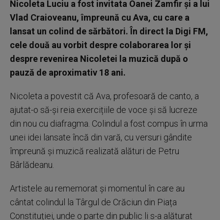
Nicoleta Luciu a fost invitata Oanei Zamfir și a lui
Vlad Craioveanu, împreună cu Ava, cu care a
lansat un colind de sărbători. În direct la Digi FM,
cele două au vorbit despre colaborarea lor și
despre revenirea Nicoletei la muzică după o
pauză de aproximativ 18 ani.
Nicoleta a povestit că Ava, profesoară de canto, a
ajutat-o să-și reia exercițiile de voce și să lucreze
din nou cu diafragma. Colindul a fost compus în urma
unei idei lansate încă din vară, cu versuri gândite
împreună și muzică realizată alături de Petru
Bârlădeanu.
Artistele au rememorat și momentul în care au
cântat colindul la Târgul de Crăciun din Piața
Constituției, unde o parte din public li s-a alăturat