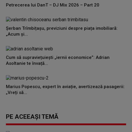
Petrecerea lui DanT – DJ Mix 2026 – Part 20
Șerban Trîmbițașu, previziuni despre piața imobiliară:
„Acum și...
Cum să supraviețuiești „iernii economice”: Adrian
Asoltanie te învață...
Marius Popescu, expert în aviație, avertizează pasagerii:
„Vreți să...
PE ACEEAȘI TEMĂ