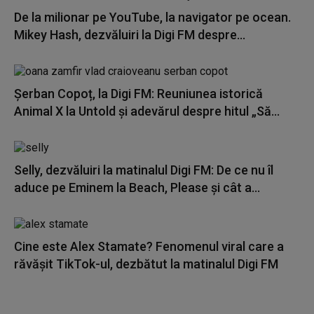
De la milionar pe YouTube, la navigator pe ocean.
Mikey Hash, dezvăluiri la Digi FM despre...
Șerban Copoț, la Digi FM: Reuniunea istorică
Animal X la Untold și adevărul despre hitul „Să...
Selly, dezvăluiri la matinalul Digi FM: De ce nu îl
aduce pe Eminem la Beach, Please și cât a...
Cine este Alex Stamate? Fenomenul viral care a
răvășit TikTok-ul, dezbătut la matinalul Digi FM