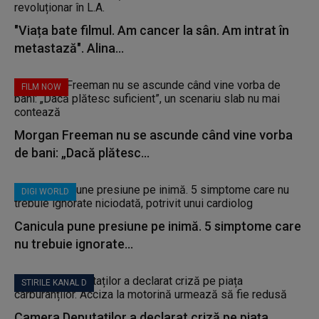
"Viața bate filmul. Am cancer la sân. Am intrat în
metastază". Alina...
FILM NOW
Morgan Freeman nu se ascunde când vine vorba
de bani: „Dacă plătesc...
DIGI WORLD
Canicula pune presiune pe inimă. 5 simptome care
nu trebuie ignorate...
STIRILE KANAL D
Camera Deputaților a declarat criză pe piața