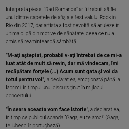
Interpreta piesei "Bad Romance" ar fi trebuit să ﬁe
unul dintre capetele de afiş ale festivalului Rock in
Rio din 2017, dar artista a fost nevoită să anuleze în
ultima clipă din motive de sănătate, ceea ce nu a
omis să reamintească sâmbătă.
"M-aţi aşteptat, probabil v-aţi întrebat de ce mi-a
luat atât de mult să revin, dar mă vindecam, îmi
recăpătam forţele (...) Acum sunt gata şi voi da
totul pentru voi",
a declarat ea, emoţionată până la
lacrimi, în timpul unui discurs ținut în mijlocul
concertului.
"În seara aceasta vom face istorie"
, a declarat ea,
în timp ce publicul scanda "Gaga, eu te amo!" (Gaga,
te iubesc în portugheză).