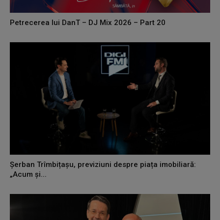
Petrecerea lui DanT – DJ Mix 2026 – Part 20
Șerban Trîmbițașu, previziuni despre piața imobiliară:
„Acum și...