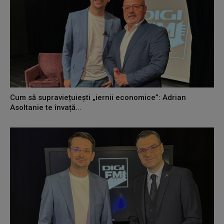
Cum să supraviețuiești „iernii economice”: Adrian
Asoltanie te învață...