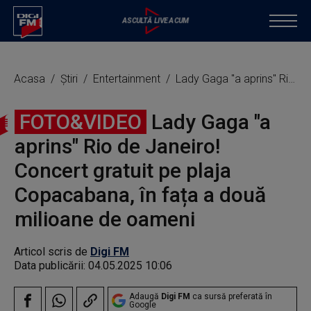
Acasa
Știri
Entertainment
Lady Gaga "a aprins" Rio de Janeiro! Concert gratuit pe plaja Copacabana, în fața a două milioane de oameni
FOTO&VIDEO
Lady Gaga "a
aprins" Rio de Janeiro!
Concert gratuit pe plaja
Copacabana, în fața a două
milioane de oameni
Articol scris de
Digi FM
Data publicării:
04.05.2025 10:06
Adaugă
Digi FM
ca sursă preferată în
Google