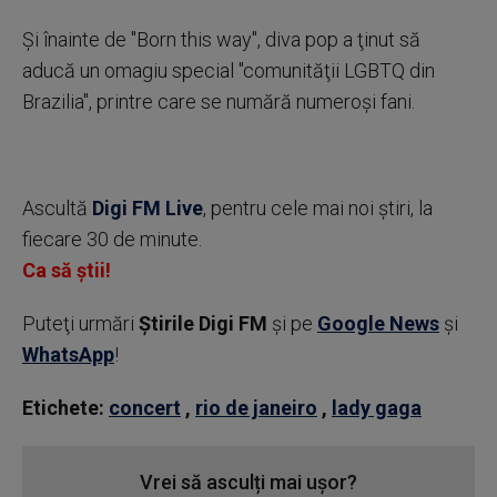
Şi înainte de "Born this way", diva pop a ţinut să
aducă un omagiu special "comunităţii LGBTQ din
Brazilia", printre care se numără numeroşi fani.
Ascultă
Digi FM Live
, pentru cele mai noi știri, la
fiecare 30 de minute.
Ca să știi!
Puteţi urmări
Știrile Digi FM
şi pe
Google News
şi
WhatsApp
!
Etichete:
concert
,
rio de janeiro
,
lady gaga
Vrei să asculți mai ușor?