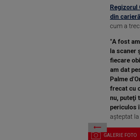
Regizorul 
din carier
cum a trecu
"A fost am
la scaner ş
fiecare obi
am dat pes
Palme d'Or,
frecat cu 
nu, puteţi
periculos 
aşteptat la
„Fjord", de Cristian Mungi