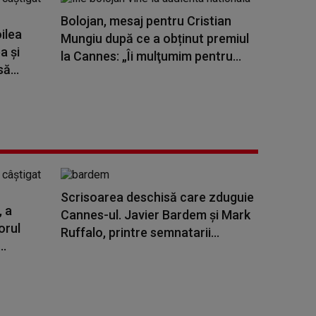
Bolojan, mesaj pentru Cristian
ilea
Mungiu după ce a obținut premiul
a şi
la Cannes: „Îi mulţumim pentru...
ă...
Scrisoarea deschisă care zduguie
, a
Cannes-ul. Javier Bardem și Mark
orul
Ruffalo, printre semnatarii...
..