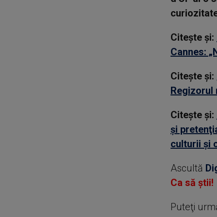
curiozitat
Citește și:
Cannes: „N
Citește și:
Regizorul 
Citește și:
şi pretenţ
culturii şi
Ascultă
Di
Ca să știi!
Puteţi urm