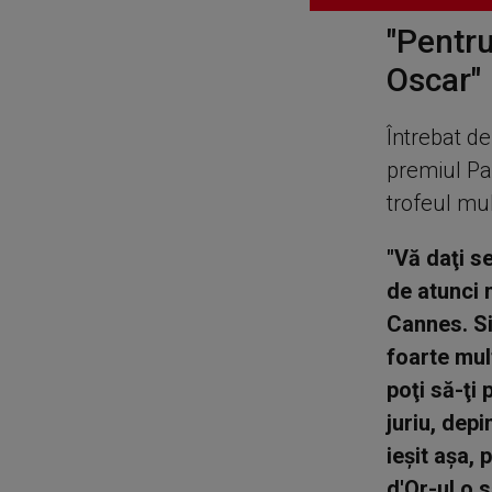
"Pentru
Oscar"
Întrebat d
premiul Pa
trofeul mult
"Vă daţi s
de atunci 
Cannes. Si
foarte mult
poţi să-ţi 
juriu, dep
ieşit aşa, 
d'Or-ul o s