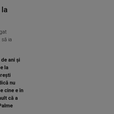
 la
gat
 să ia
de ani şi
e la
reşti
adică nu
e cine e în
ult că a
 Palme