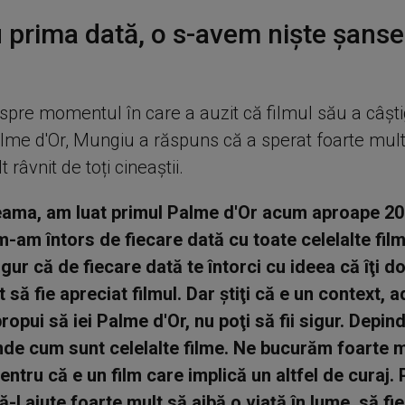
 prima dată, o s-avem nişte şanse
espre momentul în care a auzit că filmul său a câşti
lme d'Or, Mungiu a răspuns că a sperat foarte mult
 râvnit de toți cineaștii.
eama, am luat primul Palme d'Or acum aproape 20 
m-am întors de fiecare dată cu toate celelalte film
gur că de fiecare dată te întorci cu ideea că îţi do
 să fie apreciat filmul. Dar ştiţi că e un context, 
propui să iei Palme d'Or, nu poţi să fii sigur. Depind
inde cum sunt celelalte filme. Ne bucurăm foarte m
pentru că e un film care implică un altfel de curaj.
ă-l ajute foarte mult să aibă o viaţă în lume, să fie