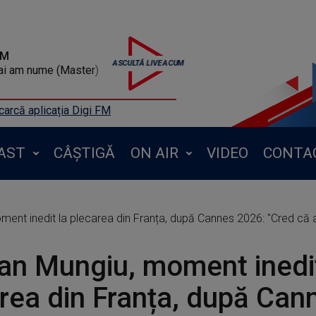
FM
ai am nume (Master)
arcă aplicația Digi FM
AST
CÂȘTIGĂ
ON AIR
VIDEO
CONTA
ent inedit la plecarea din Franța, după Cannes 2026: "Cred că am dat 
ian Mungiu, moment inedit
rea din Franța, după Can