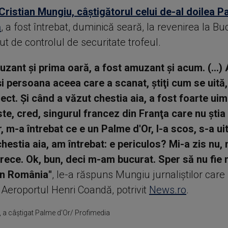
Cristian Mungiu, câştigătorul celui de-al doilea P
ă
, a fost întrebat, duminică seară, la revenirea la Bu
t de controlul de securitate trofeul.
uzant şi prima oară, a fost amuzant şi acum. (...) 
i persoana aceea care a scanat, ştiţi cum se uită, b
ect. Și când a văzut chestia aia, a fost foarte uim
te, cred, singurul francez din Franţa care nu ştia
 m-a întrebat ce e un Palme d'Or, l-a scos, s-a uit
chestia aia, am întrebat: e periculos? Mi-a zis nu, 
 trece. Ok, bun, deci m-am bucurat. Sper să nu fie 
în România"
, le-a răspuns Mungiu jurnaliştilor care
 Aeroportul Henri Coandă, potrivit
News.ro
.
u, a câştigat Palme d'Or/ Profimedia