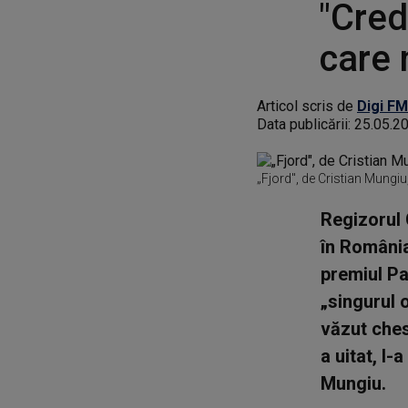
"Cred
care 
Articol scris de
Digi FM
Data publicării:
25.05.2
„Fjord", de Cristian Mungi
Regizorul 
în România
premiul Pa
„singurul 
văzut chest
a uitat, l-
Mungiu.