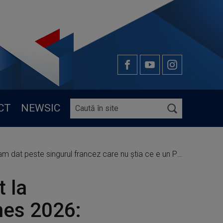
CT
NEWSIC
peste singurul francez care nu ştia ce e un Palme d'Or"
 la
nes 2026: