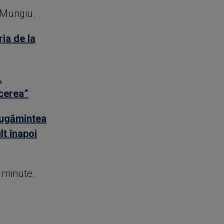
t Mungiu.
ia de la
.
ăcerea”
rugămintea
lt înapoi
e minute.