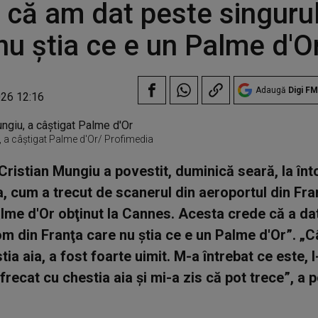
 că am dat peste singuru
nu ştia ce e un Palme d'O
Adaugă
Digi FM
026 12:16
u, a câştigat Palme d'Or/ Profimedia
Cristian Mungiu a povestit, duminică seară, la în
, cum a trecut de scanerul din aeroportul din Fra
lme d'Or obţinut la Cannes. Acesta crede că a da
om din Franţa care nu ştia ce e un Palme d'Or”. „
ia aia, a fost foarte uimit. M-a întrebat ce este, l
a frecat cu chestia aia şi mi-a zis că pot trece”, a 