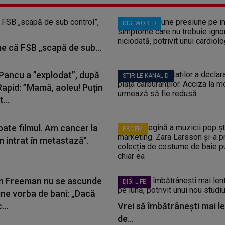
DIGI WORLD
me că FSB „scapă de sub...
 Pancu a ”explodat”, după
STIRILE KANAL D
Rapid: ”Mamă, aoleu! Puțin
...
bate filmul. Am cancer la
PROFM
m intrat în metastază".
 Freeman nu se ascunde
DIGI LIFE
ine vorba de bani: „Dacă
...
Vrei să îmbătrânești mai le
de...