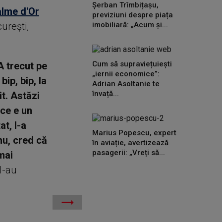
Șerban Trîmbițașu,
alme d'Or
previziuni despre piața
cureşti,
imobiliară: „Acum și...
Cum să supraviețuiești
A trecut pe
„iernii economice”:
ip, bip, la
Adrian Asoltanie te
învață...
it. Astăzi
 ce e un
at, l-a
Marius Popescu, expert
nu, cred că
în aviație, avertizează
pasagerii: „Vreți să...
mai
 l-au