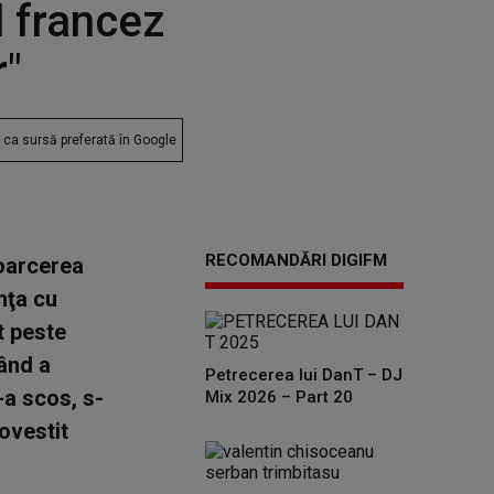
l francez
r"
ca sursă preferată în Google
RECOMANDĂRI DIGIFM
toarcerea
nţa cu
t peste
Când a
Petrecerea lui DanT – DJ
-a scos, s-
Mix 2026 – Part 20
povestit