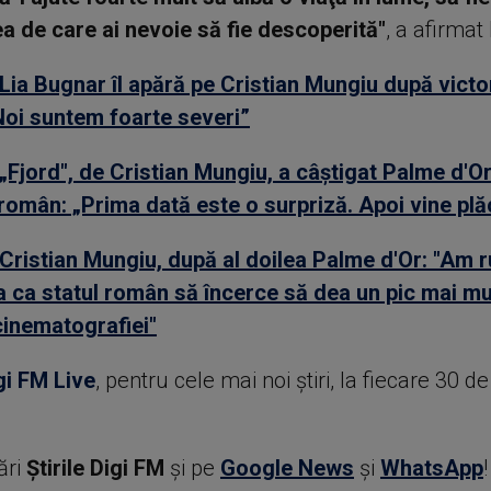
ea de care ai nevoie să fie descoperită"
, a afirma
Lia Bugnar îl apără pe Cristian Mungiu după victor
oi suntem foarte severi”
„Fjord", de Cristian Mungiu, a câştigat Palme d'Or
român: „Prima dată este o surpriză. Apoi vine pl
Cristian Mungiu, după al doilea Palme d'Or: "Am 
ia ca statul român să încerce să dea un pic mai mu
 cinematografiei"
gi FM Live
, pentru cele mai noi știri, la fiecare 30 d
ări
Știrile Digi FM
şi pe
Google News
şi
WhatsApp
!