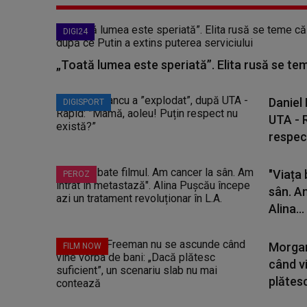
DIGI24
„Toată lumea este speriată”. Elita rusă se te
Daniel
DIGISPORT
UTA - 
respect
"Viața 
PEROZ
sân. A
Alina...
Morgan
FILM NOW
când v
plătesc