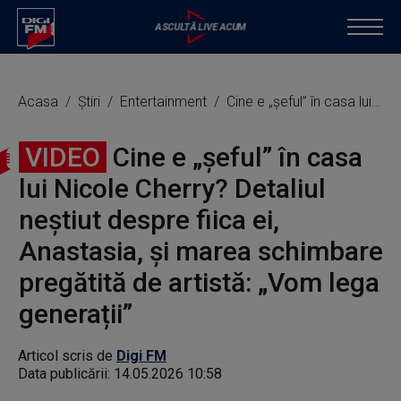
Acasa
Știri
Entertainment
Cine e „șeful” în casa lui Nicole Cherry? Detaliul neștiut despre fiica ei, Anastasia, și marea schimbare pregătită de artistă: „Vom lega generații”
VIDEO
Cine e „șeful” în casa
lui Nicole Cherry? Detaliul
neștiut despre fiica ei,
Anastasia, și marea schimbare
pregătită de artistă: „Vom lega
generații”
Articol scris de
Digi FM
Data publicării:
14.05.2026 10:58