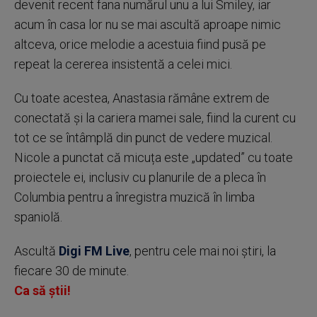
devenit recent fana numărul unu a lui Smiley, iar
acum în casa lor nu se mai ascultă aproape nimic
altceva, orice melodie a acestuia fiind pusă pe
repeat la cererea insistentă a celei mici
.
Cu toate acestea, Anastasia rămâne extrem de
conectată și la cariera mamei sale, fiind la curent cu
tot ce se întâmplă din punct de vedere muzical
.
Nicole a punctat că micuța este „updated” cu toate
proiectele ei, inclusiv cu planurile de a pleca în
Columbia pentru a înregistra muzică în limba
spaniolă
.
Ascultă
Digi FM Live
, pentru cele mai noi știri, la
fiecare 30 de minute.
Ca să știi!