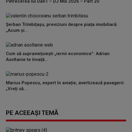
Petrecerea lui DanT – DJ Mix 2026 – Part 20
Șerban Trîmbițașu, previziuni despre piața imobiliară:
„Acum și...
Cum să supraviețuiești „iernii economice”: Adrian
Asoltanie te învață...
Marius Popescu, expert în aviație, avertizează pasagerii:
„Vreți să...
PE ACEEAȘI TEMĂ