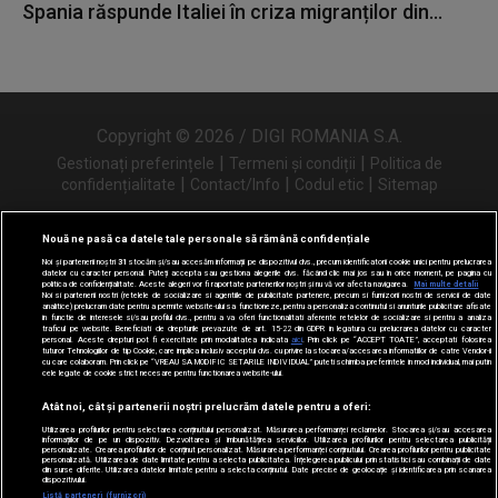
Spania răspunde Italiei în criza migranților din...
Copyright © 2026 / DIGI ROMANIA S.A.
|
|
Gestionați preferințele
Termeni și condiții
Politica de
|
|
|
confidențialitate
Contact/Info
Codul etic
Sitemap
Nouă ne pasă ca datele tale personale să rămână confidențiale
Noi și partenerii noștri
31
stocăm și/sau accesăm informații pe dispozitivul dvs., precum identificatorii cookie unici pentru prelucrarea
Urmărește-ne și pe
datelor cu caracter personal. Puteți accepta sau gestiona alegerile dvs. făcând clic mai jos sau în orice moment, pe pagina cu
politica de confidențialitate. Aceste alegeri vor fi raportate partenerilor noștri și nu vă vor afecta navigarea.
Mai multe detalii
Noi si partenerii nostri (retelele de socializare si agentiile de publicitate partenere, precum si furnizorii nostri de servicii de date
analitice) prelucram date pentru a permite website-ului sa functioneze, pentru a personaliza continutul si anunturile publicitare afisate
in functie de interesele si/sau profilul dvs., pentru a va oferi functionalitati aferente retelelor de socializare si pentru a analiza
traficul pe website. Beneficiati de drepturile prevazute de art. 15-22 din GDPR in legatura cu prelucrarea datelor cu caracter
personal. Aceste drepturi pot fi exercitate prin modalitatea indicata
aici
. Prin click pe “ACCEPT TOATE”, acceptati folosirea
tuturor Tehnologiilor de tip Cookie, care implica inclusiv acceptul dvs. cu privire la stocarea/accesarea informatiilor de catre Vendor-ii
cu care colaboram. Prin click pe “VREAU SA MODIFIC SETARILE INDIVIDUAL” puteti schimba preferintele in mod individual, mai putin
cele legate de cookie strict necesare pentru functionarea website-ului.
Atât noi, cât și partenerii noștri prelucrăm datele pentru a oferi:
Utilizarea profilurilor pentru selectarea conținutului personalizat. Măsurarea performanței reclamelor. Stocarea și/sau accesarea
informațiilor de pe un dispozitiv. Dezvoltarea și îmbunătățirea serviciilor. Utilizarea profilurilor pentru selectarea publicității
personalizate. Crearea profilurilor de conținut personalizat. Măsurarea performanței conținutului. Crearea profilurilor pentru publicitate
personalizată. Utilizarea de date limitate pentru a selecta publicitatea. Înțelegerea publicului prin statistici sau combinații de date
din surse diferite. Utilizarea datelor limitate pentru a selecta conținutul. Date precise de geolocație și identificarea prin scanarea
dispozitivului.
Listă parteneri (furnizori)