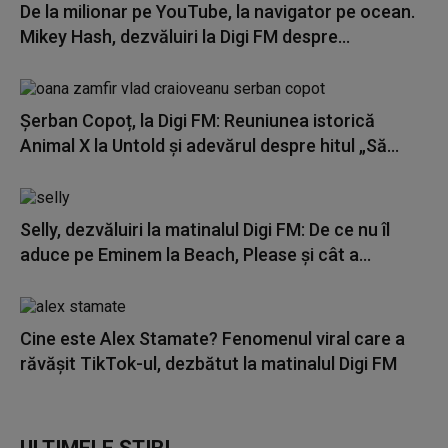
De la milionar pe YouTube, la navigator pe ocean.
Mikey Hash, dezvăluiri la Digi FM despre...
Șerban Copoț, la Digi FM: Reuniunea istorică
Animal X la Untold și adevărul despre hitul „Să...
Selly, dezvăluiri la matinalul Digi FM: De ce nu îl
aduce pe Eminem la Beach, Please și cât a...
Cine este Alex Stamate? Fenomenul viral care a
răvășit TikTok-ul, dezbătut la matinalul Digi FM