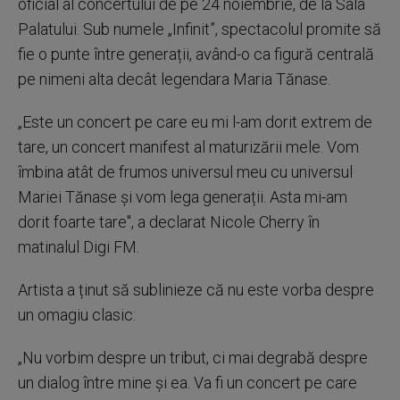
oficial al concertului de pe 24 noiembrie, de la Sala
seconds
Palatului. Sub numele „Infinit”, spectacolul promite să
fie o punte între generații, având-o ca figură centrală
pe nimeni alta decât legendara Maria Tănase.
„Este un concert pe care eu mi l-am dorit extrem de
tare, un concert manifest al maturizării mele. Vom
îmbina atât de frumos universul meu cu universul
Mariei Tănase și vom lega generații. Asta mi-am
dorit foarte tare", a declarat Nicole Cherry în
matinalul Digi FM.
Artista a ținut să sublinieze că nu este vorba despre
un omagiu clasic:
„Nu vorbim despre un tribut, ci mai degrabă despre
un dialog între mine și ea. Va fi un concert pe care