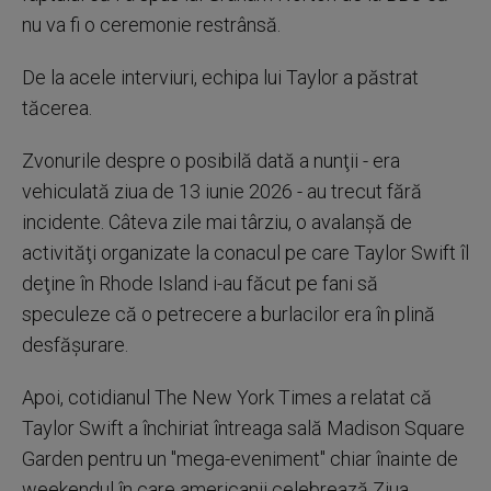
nu va fi o ceremonie restrânsă.
De la acele interviuri, echipa lui Taylor a păstrat
tăcerea.
Zvonurile despre o posibilă dată a nunţii - era
vehiculată ziua de 13 iunie 2026 - au trecut fără
incidente. Câteva zile mai târziu, o avalanşă de
activităţi organizate la conacul pe care Taylor Swift îl
deţine în Rhode Island i-au făcut pe fani să
speculeze că o petrecere a burlacilor era în plină
desfăşurare.
Apoi, cotidianul The New York Times a relatat că
Taylor Swift a închiriat întreaga sală Madison Square
Garden pentru un "mega-eveniment" chiar înainte de
weekendul în care americanii celebrează Ziua