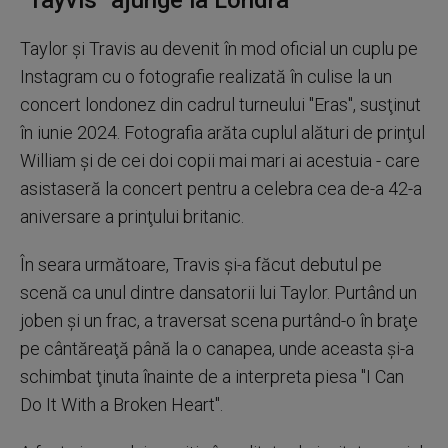
"Tayvis" ajunge la Londra
Taylor şi Travis au devenit în mod oficial un cuplu pe
Instagram cu o fotografie realizată în culise la un
concert londonez din cadrul turneului "Eras", susţinut
în iunie 2024. Fotografia arăta cuplul alături de prinţul
William şi de cei doi copii mai mari ai acestuia - care
asistaseră la concert pentru a celebra cea de-a 42-a
aniversare a prinţului britanic.
În seara următoare, Travis şi-a făcut debutul pe
scenă ca unul dintre dansatorii lui Taylor. Purtând un
joben şi un frac, a traversat scena purtând-o în braţe
pe cântăreaţă până la o canapea, unde aceasta şi-a
schimbat ţinuta înainte de a interpreta piesa "I Can
Do It With a Broken Heart".