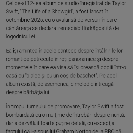
Cel de-al 12-lea album de studio înregistrat de Taylor
Swift, "The Life of a Showgirl", a fost lansat în
octombrie 2025, cu o avalanşă de versuri în care
cântăreaţa se declara iremediabil îndrăgostită de
logodnicul ei.
Ea îşi amintea în acele cântece despre întâlnirile lor
romantice petrecute în roţi panoramice şi despre
momentele în care ea visa să îşi crească copiii într-o
casă cu "o alee şi cu un coş de baschet". Pe acel
album există, de asemenea, o melodie întreagă
despre bărbăţia lui.
În timpul turneului de promovare, Taylor Swift a fost
bombardată cu o mulţime de întrebări despre nuntă,
dar a dezvăluit foarte puţine detalii, cu excepţia
faptului că i-a spus lui Graham Norton de la BBC că