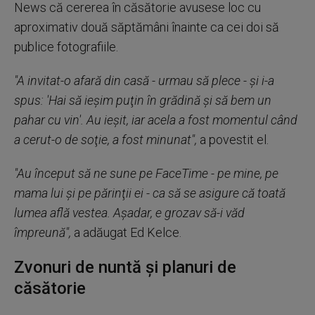
News că cererea în căsătorie avusese loc cu
aproximativ două săptămâni înainte ca cei doi să
publice fotografiile.
"A invitat-o afară din casă - urmau să plece - şi i-a
spus: 'Hai să ieşim puţin în grădină şi să bem un
pahar cu vin'. Au ieşit, iar acela a fost momentul când
a cerut-o de soţie, a fost minunat",
a povestit el.
"Au început să ne sune pe FaceTime - pe mine, pe
mama lui şi pe părinţii ei - ca să se asigure că toată
lumea află vestea. Aşadar, e grozav să-i văd
împreună",
a adăugat Ed Kelce.
Zvonuri de nuntă şi planuri de
căsătorie