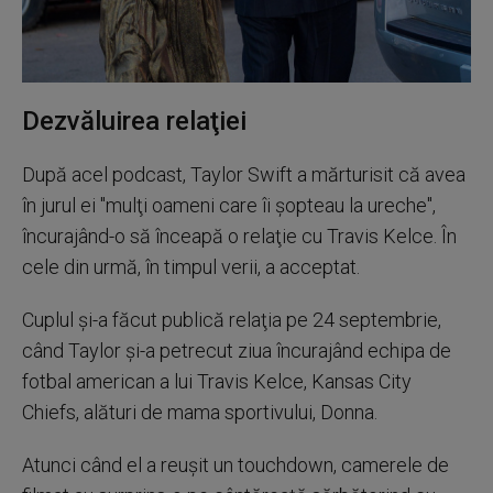
Dezvăluirea relaţiei
După acel podcast, Taylor Swift a mărturisit că avea
în jurul ei "mulţi oameni care îi şopteau la ureche",
încurajând-o să înceapă o relaţie cu Travis Kelce. În
cele din urmă, în timpul verii, a acceptat.
Cuplul şi-a făcut publică relaţia pe 24 septembrie,
când Taylor şi-a petrecut ziua încurajând echipa de
fotbal american a lui Travis Kelce, Kansas City
Chiefs, alături de mama sportivului, Donna.
Atunci când el a reuşit un touchdown, camerele de