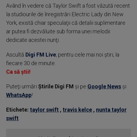
Având în vedere că Taylor Swift a fost văzută recent
la studiourile de înregistrări Electric Lady din New
York, există chiar speculaţii că detalii suplimentare
ar putea fi dezvăluite sub forma unei melodii
dedicate acestei nunţi.
Ascultă
Digi FM Live
, pentru cele mai noi știri, la
fiecare 30 de minute.
Ca să știi!
Puteţi urmări
Știrile Digi FM
şi pe
Google News
şi
WhatsApp
!
Etichete:
taylor swift
,
travis kelce
,
nunta taylor
swift