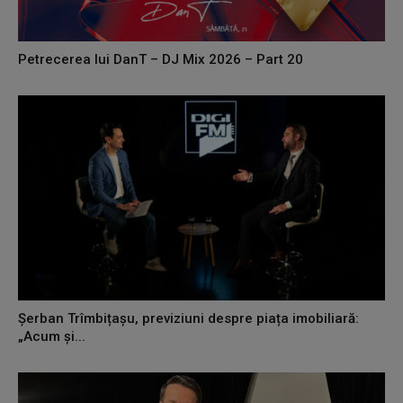
Petrecerea lui DanT – DJ Mix 2026 – Part 20
Șerban Trîmbițașu, previziuni despre piața imobiliară:
„Acum și...