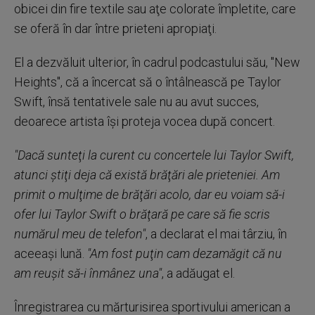
obicei din fire textile sau aţe colorate împletite, care
se oferă în dar între prieteni apropiaţi.
El a dezvăluit ulterior, în cadrul podcastului său, "New
Heights", că a încercat să o întâlnească pe Taylor
Swift, însă tentativele sale nu au avut succes,
deoarece artista îşi proteja vocea după concert.
"Dacă sunteţi la curent cu concertele lui Taylor Swift,
atunci ştiţi deja că există brăţări ale prieteniei. Am
primit o mulţime de brăţări acolo, dar eu voiam să-i
ofer lui Taylor Swift o brăţară pe care să fie scris
numărul meu de telefon"
, a declarat el mai târziu, în
aceeaşi lună.
"Am fost puţin cam dezamăgit că nu
am reuşit să-i înmânez una"
, a adăugat el.
Înregistrarea cu mărturisirea sportivului american a