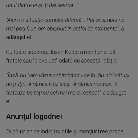
unul dintre ei şi îţi dai seama...".
"Aici e o situaţie complet diferită... Pur şi simplu nu
mai poţi fi un om obişnuit în astfel de momente",
a
adăugat el.
Cu toate acestea, Jason Kelce a menţionat că
fratele său "a evoluat" odată cu această relaţie.
"Însă, nu l-am văzut schimbându-se în rău nici câtuşi
de puţin. A rămas fidel sieşi. A rămas modest. Îi
tratează pe toţi cu cel mai mare respect"
, a adăugat
el.
Anunţul logodnei
După un an de indicii subtile şi menţiuni reciproce,