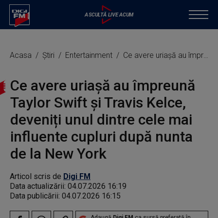
Acasa
Știri
Entertainment
Ce avere uriașă au împreună Taylor Swift și Travis Kelce, deveniți unul dintre cele mai influente cupluri după nunta de la New York
Ce avere uriașă au împreună
Taylor Swift și Travis Kelce,
deveniți unul dintre cele mai
influente cupluri după nunta
de la New York
Articol scris de
Digi FM
Data actualizării:
04.07.2026 16:19
Data publicării:
04.07.2026 16:15
Adaugă
Digi FM
ca sursă preferată în