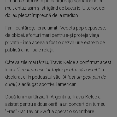
filmat au surprins-o pe cântăreaţă sărbătorind cu
mult entuziasm şi strigând de bucurie. Ulterior, cei
doi au plecat împreună de la stadion.
Fanii cântăreţei erau uimiţi. Vedeta pop depusese,
de obicei, eforturi mari pentru a-şi proteja viaţa
privată - însă aceea a fost o dezvăluire extrem de
publică a noii sale relaţii.
Câteva zile mai târziu, Travis Kelce a confirmat acest
lucru:
"Îi mulţumesc lui Taylor pentru că a venit!"
, a
declarat el în podcastul său.
"A fost un gest plin de
curaj",
a adăugat sportivul american.
Două luni mai târziu, în Argentina, Travis Kelce a
asistat pentru a doua oară la un concert din turneul
"Eras" - iar Taylor Swift a operat o schimbare