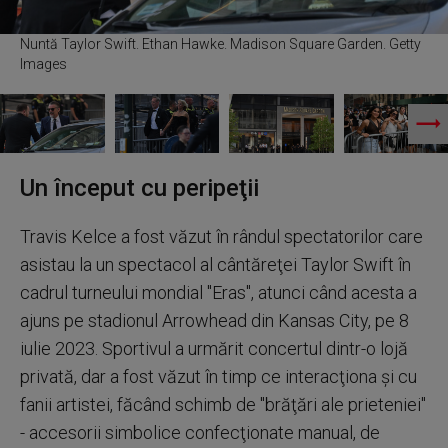
Nuntă Taylor Swift. Ethan Hawke. Madison Square Garden. Getty
Images
Un început cu peripeţii
Travis Kelce a fost văzut în rândul spectatorilor care
asistau la un spectacol al cântăreţei Taylor Swift în
cadrul turneului mondial "Eras", atunci când acesta a
ajuns pe stadionul Arrowhead din Kansas City, pe 8
iulie 2023. Sportivul a urmărit concertul dintr-o lojă
privată, dar a fost văzut în timp ce interacţiona şi cu
fanii artistei, făcând schimb de "brăţări ale prieteniei"
- accesorii simbolice confecţionate manual, de