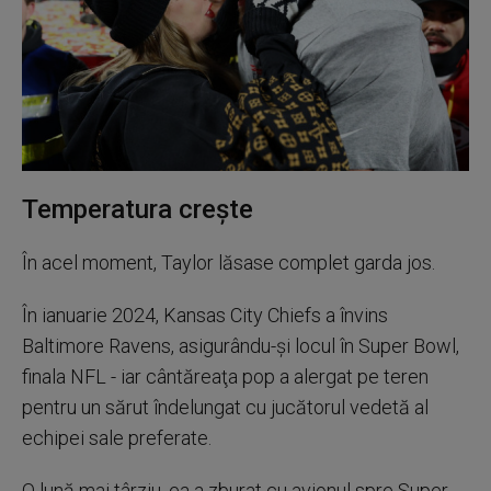
Temperatura creşte
În acel moment, Taylor lăsase complet garda jos.
În ianuarie 2024, Kansas City Chiefs a învins
Baltimore Ravens, asigurându-şi locul în Super Bowl,
finala NFL - iar cântăreaţa pop a alergat pe teren
pentru un sărut îndelungat cu jucătorul vedetă al
echipei sale preferate.
O lună mai târziu, ea a zburat cu avionul spre Super