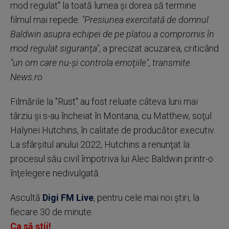
mod regulat" la toată lumea şi dorea să termine
filmul mai repede.
"Presiunea exercitată de domnul
Baldwin asupra echipei de pe platou a compromis în
mod regulat siguranţa"
, a precizat acuzarea, criticând
"un om care nu-şi controla emoţiile", transmite
News.ro.
Filmările la "Rust" au fost reluate câteva luni mai
târziu şi s-au încheiat în Montana, cu Matthew, soţul
Halynei Hutchins, în calitate de producător executiv.
La sfârşitul anului 2022, Hutchins a renunţat la
procesul său civil împotriva lui Alec Baldwin printr-o
înţelegere nedivulgată.
Ascultă
Digi FM Live
, pentru cele mai noi știri, la
fiecare 30 de minute.
Ca să știi!