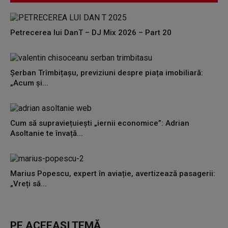
Petrecerea lui DanT – DJ Mix 2026 – Part 20
Șerban Trîmbițașu, previziuni despre piața imobiliară:
„Acum și...
Cum să supraviețuiești „iernii economice”: Adrian
Asoltanie te învață...
Marius Popescu, expert în aviație, avertizează pasagerii:
„Vreți să...
PE ACEEAȘI TEMĂ