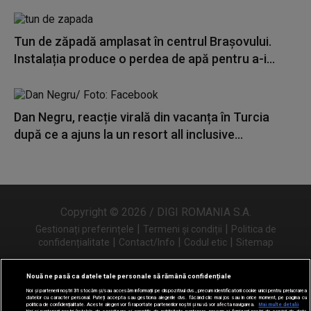
Tun de zăpadă amplasat în centrul Brașovului.
Instalația produce o perdea de apă pentru a-i...
Dan Negru, reacție virală din vacanța în Turcia
după ce a ajuns la un resort all inclusive...
Copyright © 2026 / DIGI ROMANIA S.A.
|
|
Gestionați preferințele
Termeni și condiții
Politica de
|
|
|
confidențialitate
Contact/Info
Codul etic
Sitemap
Nouă ne pasă ca datele tale personale să rămână confidențiale
Noi și partenerii noștri
31
stocăm și/sau accesăm informații pe dispozitivul dvs., precum identificatorii cookie unici pentru prelucrarea
Urmărește-ne și pe
datelor cu caracter personal. Puteți accepta sau gestiona alegerile dvs. făcând clic mai jos sau în orice moment, pe pagina cu
politica de confidențialitate. Aceste alegeri vor fi raportate partenerilor noștri și nu vă vor afecta navigarea.
Mai multe detalii