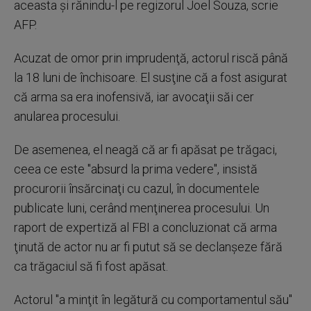
aceasta și rănindu-l pe regizorul Joel Souza, scrie
AFP.
Acuzat de omor prin imprudenţă, actorul riscă până
la 18 luni de închisoare. El susţine că a fost asigurat
că arma sa era inofensivă, iar avocaţii săi cer
anularea procesului.
De asemenea, el neagă că ar fi apăsat pe trăgaci,
ceea ce este "absurd la prima vedere", insistă
procurorii însărcinaţi cu cazul, în documentele
publicate luni, cerând menţinerea procesului. Un
raport de expertiză al FBI a concluzionat că arma
ţinută de actor nu ar fi putut să se declanșeze fără
ca trăgaciul să fi fost apăsat.
Actorul "a minţit în legătură cu comportamentul său"