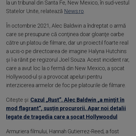
la un tribunal din Santa Fe, New Mexico, în sud-vestul
Statelor Unite, relatează
News.ro
.
În octombrie 2021, Alec Baldwin a îndreptat o armă
care se presupune că conţinea doar gloanţe oarbe
către un platou de filmare, dar un proiectil foarte real
a ucis-o pe directoarea de imagine Halyna Hutchins
şi l-a rănit pe regizorul Joel Souza. Acest incident rar,
care a avut loc la o fermă din New Mexico, a şocat
Hollywood-ul şi a provocat apeluri pentru
interzicerea armelor de foc pe platourile de filmare.
Citește și:
Cazul „Rust”. Alec Baldwin „a minţit în
mod flagrant”, susțin procurorii. Apar noi detalii
legate de tragedia care a șocat Hollywoodul
Armuriera filmului, Hannah Gutierrez-Reed, a fost