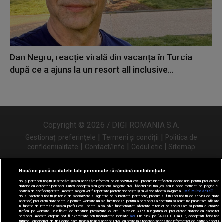
Dan Negru, reacție virală din vacanța în Turcia
după ce a ajuns la un resort all inclusive...
Copyright © 2026 / DIGI ROMANIA S.A.
|
|
Gestionați preferințele
Termeni și condiții
Politica de
|
|
|
confidențialitate
Contact/Info
Codul etic
Sitemap
Nouă ne pasă ca datele tale personale să rămână confidențiale
Noi și partenerii noștri
31
stocăm și/sau accesăm informații pe dispozitivul dvs., precum identificatorii cookie unici pentru prelucrarea
Urmărește-ne și pe
datelor cu caracter personal. Puteți accepta sau gestiona alegerile dvs. făcând clic mai jos sau în orice moment, pe pagina cu
politica de confidențialitate. Aceste alegeri vor fi raportate partenerilor noștri și nu vă vor afecta navigarea.
Mai multe detalii
Noi si partenerii nostri (retelele de socializare si agentiile de publicitate partenere, precum si furnizorii nostri de servicii de date
analitice) prelucram date pentru a permite website-ului sa functioneze, pentru a personaliza continutul si anunturile publicitare afisate
in functie de interesele si/sau profilul dvs., pentru a va oferi functionalitati aferente retelelor de socializare si pentru a analiza
traficul pe website. Beneficiati de drepturile prevazute de art. 15-22 din GDPR in legatura cu prelucrarea datelor cu caracter
personal. Aceste drepturi pot fi exercitate prin modalitatea indicata
aici
. Prin click pe “ACCEPT TOATE”, acceptati folosirea
tuturor Tehnologiilor de tip Cookie, care implica inclusiv acceptul dvs. cu privire la stocarea/accesarea informatiilor de catre Vendor-ii