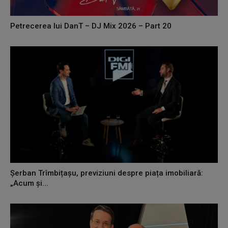
Petrecerea lui DanT – DJ Mix 2026 – Part 20
Șerban Trîmbițașu, previziuni despre piața imobiliară:
„Acum și...