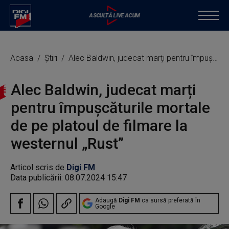
Acasa
Știri
Alec Baldwin, judecat marți pentru împuşcăturile mortale de pe platoul de filmare la westernul „Rust”
Alec Baldwin, judecat marți
pentru împuşcăturile mortale
de pe platoul de filmare la
westernul „Rust”
Articol scris de
Digi FM
Data publicării:
08.07.2024 15:47
Adaugă
Digi FM
ca sursă preferată în
Google