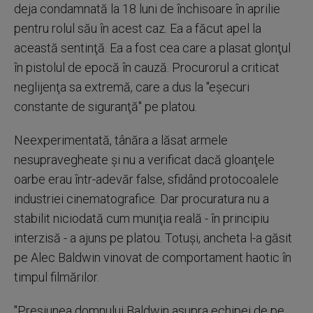
deja condamnată la 18 luni de închisoare în aprilie
pentru rolul său în acest caz. Ea a făcut apel la
această sentinţă. Ea a fost cea care a plasat glonţul
în pistolul de epocă în cauză. Procurorul a criticat
neglijenţa sa extremă, care a dus la "eşecuri
constante de siguranţă" pe platou.
Neexperimentată, tânăra a lăsat armele
nesupravegheate şi nu a verificat dacă gloanţele
oarbe erau într-adevăr false, sfidând protocoalele
industriei cinematografice. Dar procuratura nu a
stabilit niciodată cum muniţia reală - în principiu
interzisă - a ajuns pe platou. Totuşi, ancheta l-a găsit
pe Alec Baldwin vinovat de comportament haotic în
timpul filmărilor.
"Presiunea domnului Baldwin asupra echipei de pe