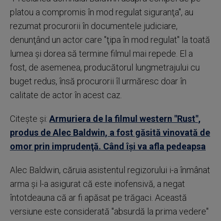
platou a compromis în mod regulat siguranţa", au
rezumat procurorii în documentele judiciare,
denunţând un actor care "ţipa în mod regulat" la toată
lumea şi dorea să termine filmul mai repede. El a
fost, de asemenea, producătorul lungmetrajului cu
buget redus, însă procurorii îl urmăresc doar în
calitate de actor în acest caz.
Citește și:
Armuriera de la filmul western "Rust",
produs de Alec Baldwin, a fost găsită vinovată de
omor prin imprudenţă. Când își va afla pedeapsa
Alec Baldwin, căruia asistentul regizorului i-a înmânat
arma şi l-a asigurat că este inofensivă, a negat
întotdeauna că ar fi apăsat pe trăgaci. Această
versiune este considerată "absurdă la prima vedere"