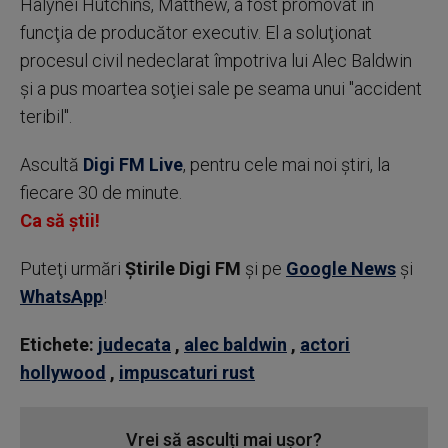
Halynei Hutchins, Matthew, a fost promovat în
funcţia de producător executiv. El a soluţionat
procesul civil nedeclarat împotriva lui Alec Baldwin
şi a pus moartea soţiei sale pe seama unui "accident
teribil".
Ascultă
Digi FM Live
, pentru cele mai noi știri, la
fiecare 30 de minute.
Ca să știi!
Puteţi urmări
Știrile Digi FM
şi pe
Google News
şi
WhatsApp
!
Etichete:
judecata
,
alec baldwin
,
actori
hollywood
,
impuscaturi rust
Vrei să asculți mai ușor?