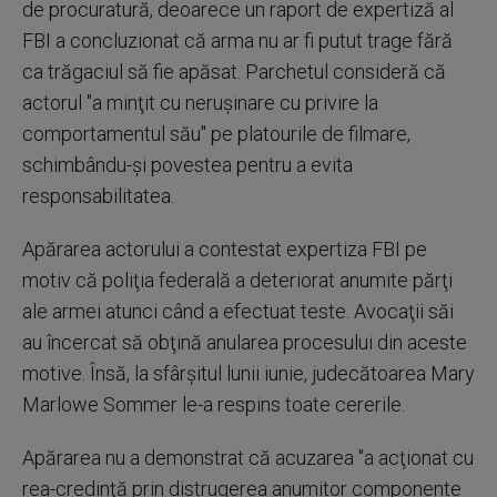
de procuratură, deoarece un raport de expertiză al
FBI a concluzionat că arma nu ar fi putut trage fără
ca trăgaciul să fie apăsat. Parchetul consideră că
actorul "a minţit cu neruşinare cu privire la
comportamentul său" pe platourile de filmare,
schimbându-şi povestea pentru a evita
responsabilitatea.
Apărarea actorului a contestat expertiza FBI pe
motiv că poliţia federală a deteriorat anumite părţi
ale armei atunci când a efectuat teste. Avocaţii săi
au încercat să obţină anularea procesului din aceste
motive. Însă, la sfârşitul lunii iunie, judecătoarea Mary
Marlowe Sommer le-a respins toate cererile.
Apărarea nu a demonstrat că acuzarea "a acţionat cu
rea-credinţă prin distrugerea anumitor componente