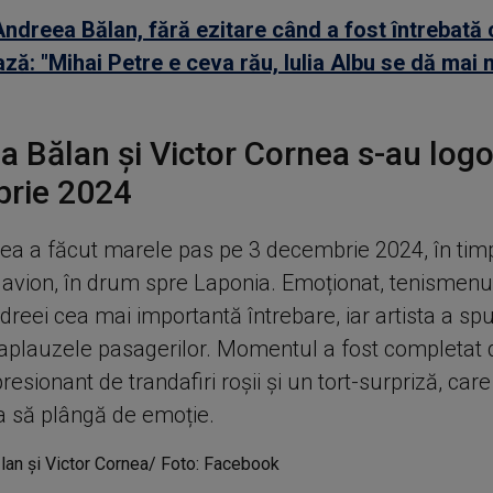
Andreea Bălan, fără ezitare când a fost întrebată
ază: "Mihai Petre e ceva rău, Iulia Albu se dă mai 
 Bălan și Victor Cornea s-au logo
rie 2024
nea a făcut marele pas pe 3 decembrie 2024, în timp
 avion, în drum spre Laponia. Emoționat, tenismenul
dreei cea mai importantă întrebare, iar artista a s
n aplauzele pasagerilor. Momentul a fost completat
esionant de trandafiri roșii și un tort-surpriză, car
 să plângă de emoție.