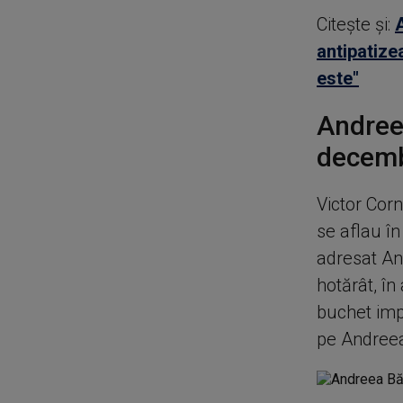
Citește și:
antipatize
este"
Andreea
decemb
Victor Cor
se aflau în
adresat An
hotărât, î
buchet impr
pe Andreea