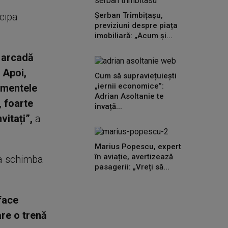
icipa
Șerban Trîmbițașu,
previziuni despre piața
imobiliară: „Acum și...
o arcadă
.
Apoi,
Cum să supraviețuiești
„iernii economice”:
jamentele
Adrian Asoltanie te
, foarte
învață...
vitați”,
a
Marius Popescu, expert
în aviație, avertizează
va schimba
pasagerii: „Vreți să...
face
are o trenă