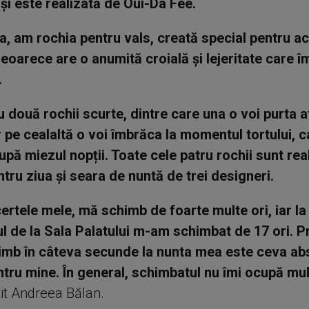
 și este realizată de Oui-Da Fee.
, am rochia pentru vals, creată special pentru a
oarece are o anumită croială și lejeritate care î
.
u două rochii scurte, dintre care una o voi purta a
iar pe cealaltă o voi îmbrăca la momentul tortului, 
upă miezul nopții. Toate cele patru rochii sunt rea
ntru ziua și seara de nuntă de trei designeri.
certele mele, mă schimb de foarte multe ori, iar la
l de la Sala Palatului m-am schimbat de 17 ori. P
mb în câteva secunde la nunta mea este ceva ab
tru mine. În general, schimbatul nu îmi ocupă mul
it Andreea Bălan.