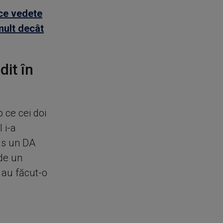
 ce vedete
mult decât
dit în
 ce cei doi
 i-a
pus un DA
 de un
e au făcut-o