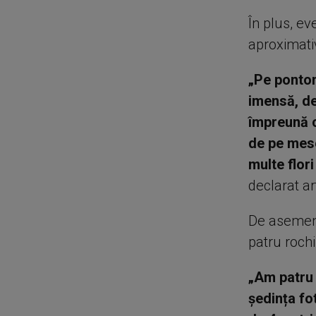
În plus, ev
aproximativ
„Pe ponton
imensă, de
împreună c
de pe mese
multe flori
declarat ar
De asemene
patru rochi
„Am patru 
ședința fo