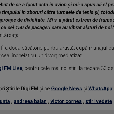
bat de ce a făcut asta în avion și mi-a spus că el pe
 timpului în zboruri către turneele de tenis și, totod
aproape de divinitate. Mi s-a părut extrem de frumos
 cu cei 150 de pasageri care au vibrat alături de noi.
ntăreața.
fi a doua căsătorie pentru artistă, după mariajul cu
cea, încheiat cu un divorț mediatizat.
gi FM Live
, pentru cele mai noi știri, la fiecare 30 d
ări
Știrile Digi FM
şi pe
Google News
şi
WhatsApp
!
unta
,
andreea balan
,
victor cornea
,
stiri vedete