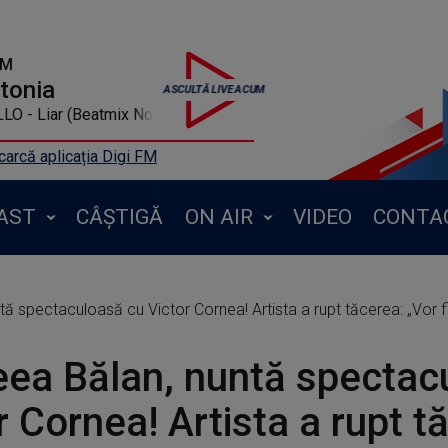
FM
ntonia
- Liar (Beatmix Nou)
arcă aplicația Digi FM
AST
CÂȘTIGĂ
ON AIR
VIDEO
CONTA
ă spectaculoasă cu Victor Cornea! Artista a rupt tăcerea: „Vor fi 2
ea Bălan, nuntă spectac
r Cornea! Artista a rupt t