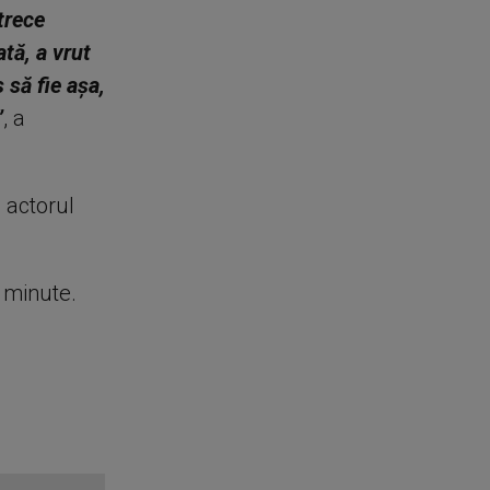
trece
ată, a vrut
 să fie așa,
”
, a
 actorul
e minute.