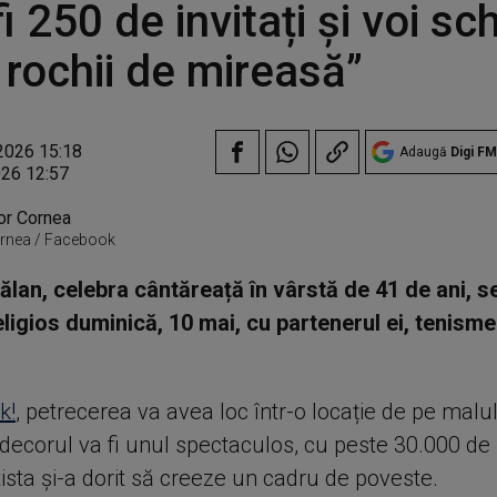
fi 250 de invitați și voi s
 rochii de mireasă”
2026 15:18
Adaugă
Digi FM
026 12:57
ornea / Facebook
lan, celebra cântăreață în vârstă de 41 de ani, s
eligios duminică, 10 mai, cu partenerul ei, tenisme
k!
, petrecerea va avea loc într-o locație de pe malul
 decorul va fi unul spectaculos, cu peste 30.000 de f
tista și-a dorit să creeze un cadru de poveste.