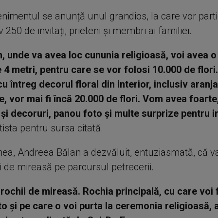
enimentul se anunță unul grandios, la care vor part
 250 de invitați, prieteni și membri ai familiei.
, unde va avea loc cununia religioasă, voi avea 
 4 metri, pentru care se vor folosi 10.000 de flori
u întreg decorul floral din interior, inclusiv aran
, vor mai fi încă 20.000 de flori. Vom avea foarte
 și decoruri, panou foto și multe surprize pentru in
tista pentru sursa citată.
a, Andreea Bălan a dezvăluit, entuziasmată, că 
i de mireasă pe parcursul petrecerii.
rochii de mireasă. Rochia principală, cu care voi 
to și pe care o voi purta la ceremonia religioasă, 