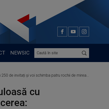
CT
NEWSIC
50 de invitați și voi schimba patru rochii de mireasă”
uloasă cu
ăcerea: