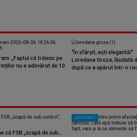
"În sfârșit, ești elegantă!"
ram: „Faptul că trăiesc pe
Loredana Groza, lăudată d
rinților nu e adevărat de 10
după ce a apărut într-o roc
DIGI WORLD
me că FSB „scapă de sub...