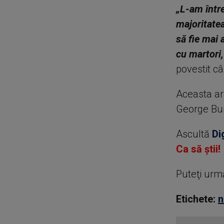
„L-am între
majoritatea
să fie mai 
cu martori,
povestit câ
Aceasta ar 
George Bur
Ascultă
Di
Ca să știi!
Puteţi urm
Etichete:
n