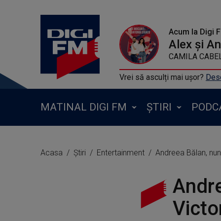
Acum la Digi 
Alex și A
CAMILA CABELLO 
Vrei să asculți mai ușor?
Desc
MATINAL DIGI FM
ȘTIRI
PODC
Acasa
Știri
Entertainment
Andreea Bălan, nunt
Andre
Victo