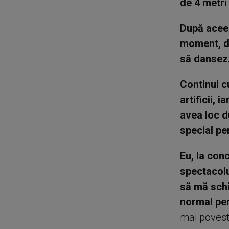
de 4 metri
După aceea
moment, de
să dansez
Continui c
artificii, 
avea loc d
special pe
Eu, la con
spectacolu
să mă schi
normal pen
mai povest