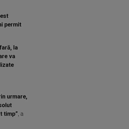
cest
mi permit
fară, la
care va
lizate
rin urmare,
solut
t timp”
, a