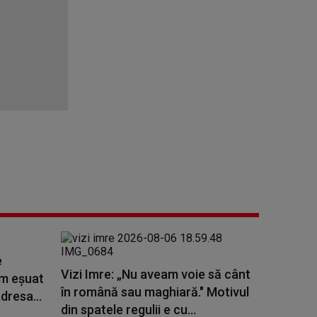
e
Vizi Imre: „Nu aveam voie să cânt
am eșuat
în română sau maghiară." Motivul
dresa...
din spatele regulii e cu...