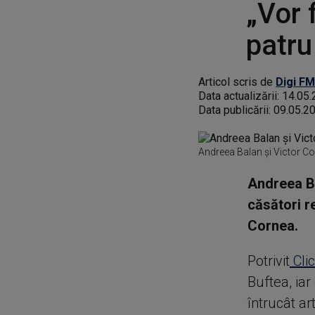
„Vor 
patru
Articol scris de
Digi FM
Data actualizării:
14.05.
Data publicării:
09.05.2
Andreea Balan și Victor C
Andreea Bă
căsători r
Cornea.
Potrivit
Clic
Buftea, iar
întrucât ar