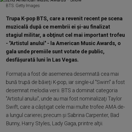
BTS. Getty Images
Trupa K-pop BTS, care a revenit recent pe scena
muzicală după ce membrii ei şi-au finalizat
stagiul militar, a obţinut cel mai important trofeu
- ''Artistul anului'' - la American Music Awards, o
gala unde premiile sunt votate de public,
desfăşurată luni în Las Vegas.
Formația a fost de asemenea desemnată cea mai
bună trupă de băieţi K-pop, iar single-ul ''Swim'' a fost
desemnat melodia verii. BTS a dominat categoria
"Artistul anului", unde au mai fost nominalizaţi Taylor
Swift, care a câştigat cele mai multe trofee AMA de-
a lungul carierei, precum şi Sabrina Carpenter, Bad
Bunny, Harry Styles, Lady Gaga, printre alţii.