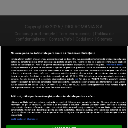
Copyright © 2026 / DIGI ROMANIA S.A.
|
|
Gestionați preferințele
Termeni și condiții
Politica de
|
|
|
confidențialitate
Contact/Info
Codul etic
Sitemap
Nouă ne pasă ca datele tale personale să rămână confidențiale
Noi și partenerii noștri
31
stocăm și/sau accesăm informații pe dispozitivul dvs., precum identificatorii cookie unici pentru prelucrarea
Urmărește-ne și pe
datelor cu caracter personal. Puteți accepta sau gestiona alegerile dvs. făcând clic mai jos sau în orice moment, pe pagina cu
politica de confidențialitate. Aceste alegeri vor fi raportate partenerilor noștri și nu vă vor afecta navigarea.
Mai multe detalii
Noi si partenerii nostri (retelele de socializare si agentiile de publicitate partenere, precum si furnizorii nostri de servicii de date
analitice) prelucram date pentru a permite website-ului sa functioneze, pentru a personaliza continutul si anunturile publicitare afisate
in functie de interesele si/sau profilul dvs., pentru a va oferi functionalitati aferente retelelor de socializare si pentru a analiza
traficul pe website. Beneficiati de drepturile prevazute de art. 15-22 din GDPR in legatura cu prelucrarea datelor cu caracter
personal. Aceste drepturi pot fi exercitate prin modalitatea indicata
aici
. Prin click pe “ACCEPT TOATE”, acceptati folosirea
tuturor Tehnologiilor de tip Cookie, care implica inclusiv acceptul dvs. cu privire la stocarea/accesarea informatiilor de catre Vendor-ii
cu care colaboram. Prin click pe “VREAU SA MODIFIC SETARILE INDIVIDUAL” puteti schimba preferintele in mod individual, mai putin
cele legate de cookie strict necesare pentru functionarea website-ului.
Atât noi, cât și partenerii noștri prelucrăm datele pentru a oferi:
Utilizarea profilurilor pentru selectarea conținutului personalizat. Măsurarea performanței reclamelor. Stocarea și/sau accesarea
informațiilor de pe un dispozitiv. Dezvoltarea și îmbunătățirea serviciilor. Utilizarea profilurilor pentru selectarea publicității
personalizate. Crearea profilurilor de conținut personalizat. Măsurarea performanței conținutului. Crearea profilurilor pentru publicitate
personalizată. Utilizarea de date limitate pentru a selecta publicitatea. Înțelegerea publicului prin statistici sau combinații de date
din surse diferite. Utilizarea datelor limitate pentru a selecta conținutul. Date precise de geolocație și identificarea prin scanarea
dispozitivului.
Listă parteneri (furnizori)
Digi FM