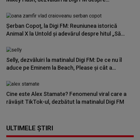
Șerban Copoț, la Digi FM: Reuniunea istorică
Animal X la Untold și adevărul despre hitul „Să...
Selly, dezvăluiri la matinalul Digi FM: De ce nu îl
aduce pe Eminem la Beach, Please și cât a...
Cine este Alex Stamate? Fenomenul viral care a
răvășit TikTok-ul, dezbătut la matinalul Digi FM
ULTIMELE ȘTIRI