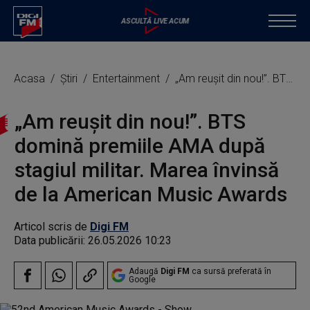
Acasa
Știri
Entertainment
„Am reuşit din nou!”. BTS domină premiile AMA după stagiul militar. Marea învinsă de la American Music Awards
„Am reuşit din nou!”. BTS
domină premiile AMA după
stagiul militar. Marea învinsă
de la American Music Awards
Articol scris de
Digi FM
Data publicării:
26.05.2026 10:23
Adaugă
Digi FM
ca sursă preferată în
Google