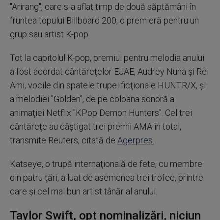
''Arirang'', care s-a aflat timp de două săptămâni în
fruntea topului Billboard 200, o premieră pentru un
grup sau artist K-pop.
Tot la capitolul K-pop, premiul pentru melodia anului
a fost acordat cântăreţelor EJAE, Audrey Nuna şi Rei
Ami, vocile din spatele trupei ficţionale HUNTR/X, şi
a melodiei ''Golden'', de pe coloana sonoră a
animaţiei Netflix ''KPop Demon Hunters''. Cel trei
cântăreţe au câştigat trei premii AMA în total,
transmite Reuters, citată de
Agerpres.
Katseye, o trupă internaţională de fete, cu membre
din patru ţări, a luat de asemenea trei trofee, printre
care şi cel mai bun artist tânăr al anului.
Taylor Swift, opt nominalizări, niciun