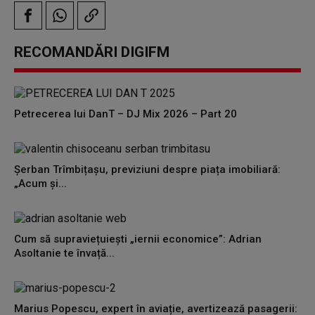
RECOMANDĂRI DIGIFM
Petrecerea lui DanT – DJ Mix 2026 – Part 20
Șerban Trîmbițașu, previziuni despre piața imobiliară:
„Acum și...
Cum să supraviețuiești „iernii economice”: Adrian
Asoltanie te învață...
Marius Popescu, expert în aviație, avertizează pasagerii: