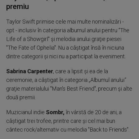
premiu
Taylor Swift primise cele mai multe nominalizări -
opt - inclusiv în categoria albumul anului pentru ''The
Life of a Showgirl'' şi melodia anului graţie piesei
''The Fate of Ophelia''. Nu a câştigat însă în niciuna
dintre categorii şi nici nu a participat la eveniment.
Sabrina Carpenter
, care a lipsit şi ea de la
ceremonie, a câştigat în categoria „Albumul anului”
graţie materialului ''Man's Best Friend'', precum şi alte
două premii.
Muzicianul indie
Sombr,
în vârstă de 20 de ani, a
câştigat trei trofee, printre care şi cel mai bun
cântec rock/alternativ cu melodia ''Back to Friends''.