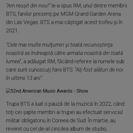
''Am reuşit din nou!''
le-a spus RM, unul dintre membrii
BTS, fanilor prezenţi pe MGM Grand Garden Arena
din Las Vegas. BTS a mai câştigat acest trofeu şi în
2021.
''Cele mai multe mulţumiri şi toată recunoştinţa
noastră se îndreaptă către armata noastră din toată
lumea'
', a adăugat RM, făcând referire la numele sub
care sunt cunoscuţi fanii BTS.
''Aţi fost alături de noi
în ultimii 13 ani''.
Trupa BTS a luat o pauză de la muzică în 2022, când
toţi cei şapte membri ai trupei au efectuat serviciul
militar obligatoriu în Coreea de Sud. În martie, au
revenit cu cel de-al cincilea album de studio,