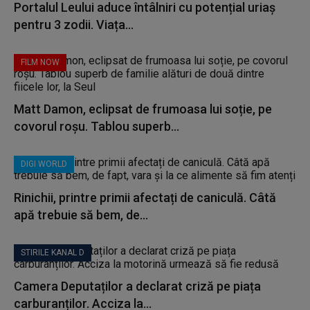
Portalul Leului aduce întâlniri cu potențial uriaș
pentru 3 zodii. Viața...
FILM NOW
Matt Damon, eclipsat de frumoasa lui soție, pe
covorul roșu. Tablou superb...
DIGI WORLD
Rinichii, printre primii afectați de caniculă. Câtă
apă trebuie să bem, de...
STIRILE KANAL D
Camera Deputaților a declarat criză pe piața
carburanților. Acciza la...