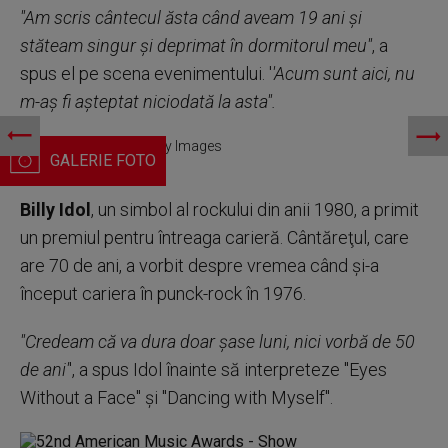
''Am scris cântecul ăsta când aveam 19 ani şi
stăteam singur şi deprimat în dormitorul meu''
, a
spus el pe scena evenimentului. '
'Acum sunt aici, nu
m-aş fi aşteptat niciodată la asta''.
Sombr. AMA 2026. Getty Images
Billy Idol
, un simbol al rockului din anii 1980, a primit
un premiul pentru întreaga carieră. Cântăreţul, care
are 70 de ani, a vorbit despre vremea când şi-a
început cariera în punck-rock în 1976.
''Credeam că va dura doar şase luni, nici vorbă de 50
de ani'
', a spus Idol înainte să interpreteze ''Eyes
Without a Face'' şi ''Dancing with Myself''.