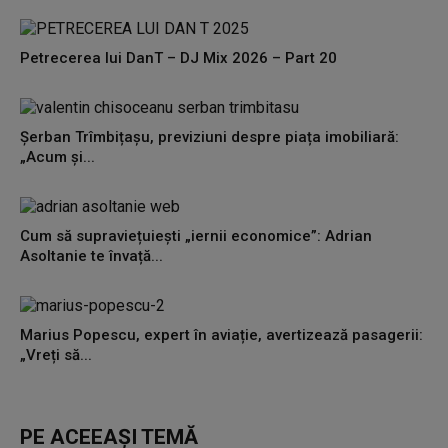
Petrecerea lui DanT – DJ Mix 2026 – Part 20
Șerban Trîmbițașu, previziuni despre piața imobiliară:
„Acum și...
Cum să supraviețuiești „iernii economice”: Adrian
Asoltanie te învață...
Marius Popescu, expert în aviație, avertizează pasagerii:
„Vreți să...
PE ACEEAȘI TEMĂ