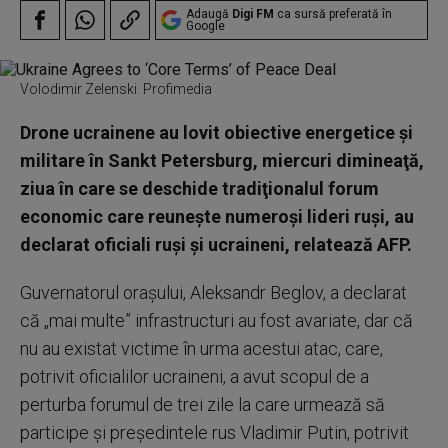
Adaugă
Digi FM
ca sursă preferată în
Google
Volodimir Zelenski. Profimedia
Drone ucrainene au lovit obiective energetice şi
militare în Sankt Petersburg, miercuri dimineaţă,
ziua în care se deschide tradiţionalul forum
economic care reuneşte numeroşi lideri ruşi, au
declarat oficiali ruşi şi ucraineni, relatează AFP.
Guvernatorul oraşului, Aleksandr Beglov, a declarat
că „mai multe” infrastructuri au fost avariate, dar că
nu au existat victime în urma acestui atac, care,
potrivit oficialilor ucraineni, a avut scopul de a
perturba forumul de trei zile la care urmează să
participe şi preşedintele rus Vladimir Putin, potrivit