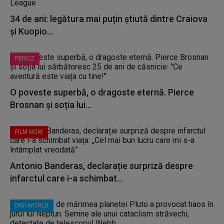
34 de ani: legătura mai puțin știută dintre Craiova
și Kuopio...
PEROZ
O poveste superbă, o dragoste eternă. Pierce
Brosnan și soția lui...
FILM NOW
Antonio Banderas, declarație surpriză despre
infarctul care i-a schimbat...
DIGI WORLD