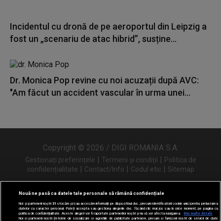
Incidentul cu dronă de pe aeroportul din Leipzig a
fost un „scenariu de atac hibrid”, susține...
Dr. Monica Pop revine cu noi acuzații după AVC:
"Am făcut un accident vascular în urma unei...
Copyright © 2026 / DIGI ROMANIA S.A.
|
|
Gestionați preferințele
Termeni și condiții
Politica de
|
|
|
confidențialitate
Contact/Info
Codul etic
Sitemap
Nouă ne pasă ca datele tale personale să rămână confidențiale
Noi și partenerii noștri
31
stocăm și/sau accesăm informații pe dispozitivul dvs., precum identificatorii cookie unici pentru prelucrarea
Urmărește-ne și pe
datelor cu caracter personal. Puteți accepta sau gestiona alegerile dvs. făcând clic mai jos sau în orice moment, pe pagina cu
politica de confidențialitate. Aceste alegeri vor fi raportate partenerilor noștri și nu vă vor afecta navigarea.
Mai multe detalii
Noi si partenerii nostri (retelele de socializare si agentiile de publicitate partenere, precum si furnizorii nostri de servicii de date