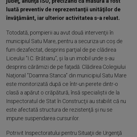
judeţ, anunţă ISU, precizând că măsura a fost
luată preventiv de reprezentanţii unităţilor de
învăţământ, iar ulterior activitatea s-a reluat.
Totodată, pompierii au avut două intervenţii în
municipiul Satu Mare, pentru a securiza un coş de
fum dezafectat, desprins parţial de pe clădirea
Liceului ”I.C. Brătianu”, şi la un imobil unde s-au
desprins cărămizi de pe faţadă. Clădirea Colegiului
Naţional ”Doamna Stanca” din municipiul Satu Mare
este monitorizată după ce într-un perete dintr-o
clasă a apărut o crăpătură, însă specialiştii de la
Inspectoratul de Stat în Construcţii au stabilit că nu
este afectată structura de rezistenţă şi nu se
impune suspendarea cursurilor.
Potrivit Inspectoratului pentru Situaţii de Urgenţă