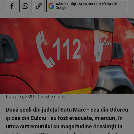
Adaugă
Digi FM
ca sursă preferată în
Google
Pompieri, SMURD. Shutterstock
Două şcoli din judeţul Satu Mare - cea din Odoreu
şi cea din Culciu - au fost evacuate, miercuri, în
urma cutremurului cu magnitudine 4 resimţit în