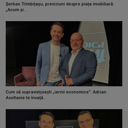
Șerban Trîmbițașu, previziuni despre piața imobiliară:
„Acum și...
Cum să supraviețuiești „iernii economice”: Adrian
Asoltanie te învață...