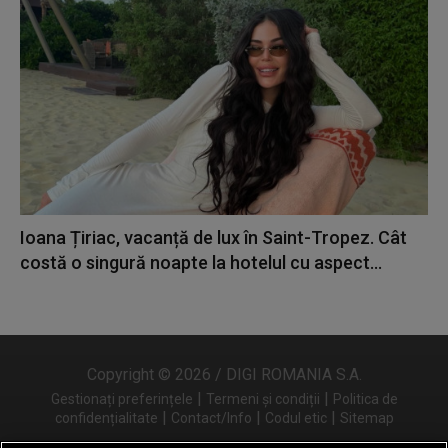
Ioana Țiriac, vacanță de lux în Saint-Tropez. Cât
costă o singură noapte la hotelul cu aspect...
Copyright © 2026 / DIGI ROMANIA S.A.
|
|
Gestionați preferințele
Termeni și condiții
Politica de
|
|
|
confidențialitate
Contact/Info
Codul etic
Sitemap