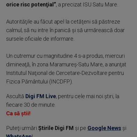
orice risc potenţial”
, a precizat ISU Satu Mare.
Autorităţile au făcut apel la cetăţeni să păstreze
calmul, să nu intre în panică şi să urmărească doar
sursele oficiale de informare.
Un cutremur cu magnitudine 4 s-a produs, miercuri
dimineaţă, în zona Maramureş-Satu Mare, a anunţat
Institutul Naţional de Cercetare-Dezvoltare pentru
Fizica Pământului (INCDFP).
Ascultă
Digi FM Live
, pentru cele mai noi știri, la
fiecare 30 de minute.
Ca să știi!
Puteţi urmări
Știrile Digi FM
şi pe
Google News
şi
WhatsApp
!