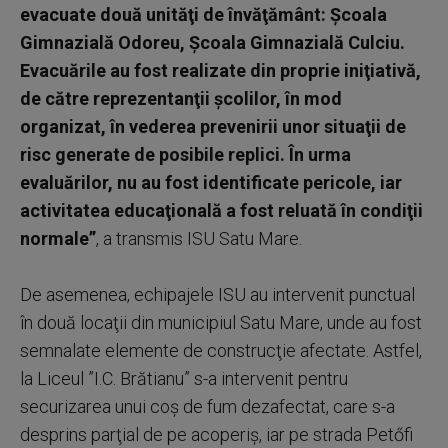
evacuate două unităţi de învăţământ: Şcoala
Gimnazială Odoreu, Şcoala Gimnazială Culciu.
Evacuările au fost realizate din proprie iniţiativă,
de către reprezentanţii şcolilor, în mod
organizat, în vederea prevenirii unor situaţii de
risc generate de posibile replici. În urma
evaluărilor, nu au fost identificate pericole, iar
activitatea educaţională a fost reluată în condiţii
normale”
, a transmis ISU Satu Mare.
De asemenea, echipajele ISU au intervenit punctual
în două locaţii din municipiul Satu Mare, unde au fost
semnalate elemente de construcţie afectate. Astfel,
la Liceul ”I.C. Brătianu” s-a intervenit pentru
securizarea unui coş de fum dezafectat, care s-a
desprins parţial de pe acoperiş, iar pe strada Petőfi