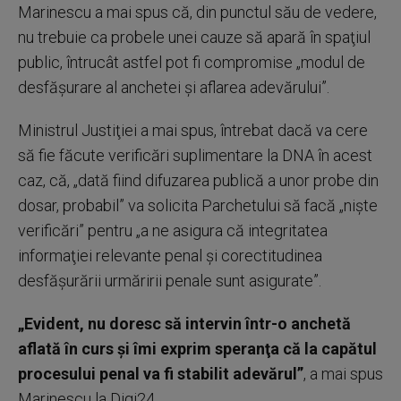
Marinescu a mai spus că, din punctul său de vedere,
nu trebuie ca probele unei cauze să apară în spaţiul
public, întrucât astfel pot fi compromise „modul de
desfăşurare al anchetei şi aflarea adevărului”.
Ministrul Justiţiei a mai spus, întrebat dacă va cere
să fie făcute verificări suplimentare la DNA în acest
caz, că, „dată fiind difuzarea publică a unor probe din
dosar, probabil” va solicita Parchetului să facă „nişte
verificări” pentru „a ne asigura că integritatea
informaţiei relevante penal şi corectitudinea
desfăşurării urmăririi penale sunt asigurate”.
„Evident, nu doresc să intervin într-o anchetă
aflată în curs şi îmi exprim speranţa că la capătul
procesului penal va fi stabilit adevărul”
, a mai spus
Marinescu la Digi24.