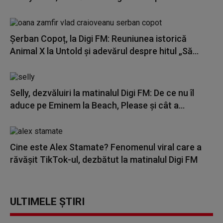
Șerban Copoț, la Digi FM: Reuniunea istorică
Animal X la Untold și adevărul despre hitul „Să...
Selly, dezvăluiri la matinalul Digi FM: De ce nu îl
aduce pe Eminem la Beach, Please și cât a...
Cine este Alex Stamate? Fenomenul viral care a
răvășit TikTok-ul, dezbătut la matinalul Digi FM
ULTIMELE ȘTIRI