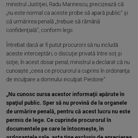
ministrul Justiţiei, Radu Marinescu, precizează că
„nu este normal ca aceste probe să apară public” şi
că urmărirea penală „trebuie să rămână
confidenţială”, conform legii.
Întrebat dacă ar fi putut procurorii să nu includă
aceste interceptări, o discuţie privată între soţ şi
soţie, în acest dosar penal, ministrul a declarat că nu
cunoaşte „ceea ce procurorul a cuprins în ordonanţa
de inculpare a domnului inculpat Piedone”.
„Nu cunosc sursa acestor informaţii apărute în
spaţiul public. Sper să nu provină de la organele
de urmărire penală, pentru că acest lucru nu este
permis de lege. Ce cuprinde procurorul în
documentele pe care le întocmeşte, în
ordonanţele sale, asta ţine exclusiv de aprecierea