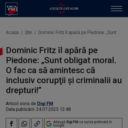
Acasa
Știri
Dominic Fritz îl apără pe Piedone: „Sunt obligat moral. O fac ca să amintesc că inclusiv corupţii şi criminalii au drepturi!”
Dominic Fritz îl apără pe
Piedone: „Sunt obligat moral.
O fac ca să amintesc că
inclusiv corupţii şi criminalii au
drepturi!”
Articol scris de
Digi FM
Data publicării:
24.07.2025 12:48
Adaugă
Digi FM
ca sursă preferată în
Google