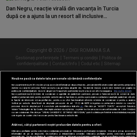
Dan Negru, reacție virală din vacanța în Turcia
după ce a ajuns la un resort all inclusive...
Copyright © 2026 / DIGI ROMANIA S.A.
|
|
Gestionați preferințele
Termeni și condiții
Politica de
|
|
|
confidențialitate
Contact/Info
Codul etic
Sitemap
Nouă ne pasă ca datele tale personale să rămână confidențiale
Noi și partenerii noștri
31
stocăm și/sau accesăm informații pe dispozitivul dvs., precum identificatorii cookie unici pentru prelucrarea
Urmărește-ne și pe
datelor cu caracter personal. Puteți accepta sau gestiona alegerile dvs. făcând clic mai jos sau în orice moment, pe pagina cu
politica de confidențialitate. Aceste alegeri vor fi raportate partenerilor noștri și nu vă vor afecta navigarea.
Mai multe detalii
Noi si partenerii nostri (retelele de socializare si agentiile de publicitate partenere, precum si furnizorii nostri de servicii de date
analitice) prelucram date pentru a permite website-ului sa functioneze, pentru a personaliza continutul si anunturile publicitare afisate
in functie de interesele si/sau profilul dvs., pentru a va oferi functionalitati aferente retelelor de socializare si pentru a analiza
traficul pe website. Beneficiati de drepturile prevazute de art. 15-22 din GDPR in legatura cu prelucrarea datelor cu caracter
personal. Aceste drepturi pot fi exercitate prin modalitatea indicata
aici
. Prin click pe “ACCEPT TOATE”, acceptati folosirea
tuturor Tehnologiilor de tip Cookie, care implica inclusiv acceptul dvs. cu privire la stocarea/accesarea informatiilor de catre Vendor-ii
cu care colaboram. Prin click pe “VREAU SA MODIFIC SETARILE INDIVIDUAL” puteti schimba preferintele in mod individual, mai putin
cele legate de cookie strict necesare pentru functionarea website-ului.
Atât noi, cât și partenerii noștri prelucrăm datele pentru a oferi:
Utilizarea profilurilor pentru selectarea conținutului personalizat. Măsurarea performanței reclamelor. Stocarea și/sau accesarea
informațiilor de pe un dispozitiv. Dezvoltarea și îmbunătățirea serviciilor. Utilizarea profilurilor pentru selectarea publicității
personalizate. Crearea profilurilor de conținut personalizat. Măsurarea performanței conținutului. Crearea profilurilor pentru publicitate