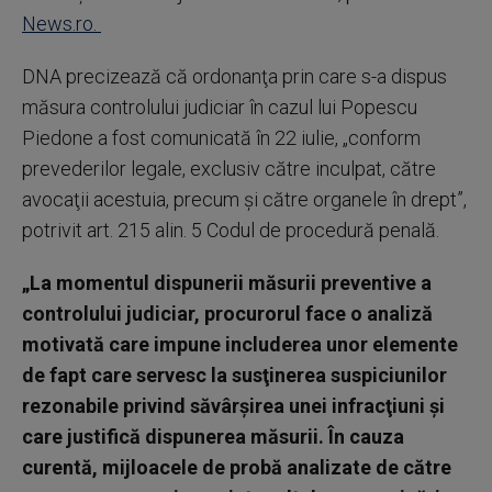
News.ro.
DNA precizează că ordonanţa prin care s-a dispus
măsura controlului judiciar în cazul lui Popescu
Piedone a fost comunicată în 22 iulie, „conform
prevederilor legale, exclusiv către inculpat, către
avocaţii acestuia, precum şi către organele în drept”,
potrivit art. 215 alin. 5 Codul de procedură penală.
„La momentul dispunerii măsurii preventive a
controlului judiciar, procurorul face o analiză
motivată care impune includerea unor elemente
de fapt care servesc la susţinerea suspiciunilor
rezonabile privind săvârşirea unei infracţiuni şi
care justifică dispunerea măsurii. În cauza
curentă, mijloacele de probă analizate de către