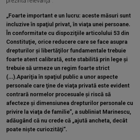
prezintă relevanţă”.
„Foarte important e un lucru: aceste măsuri sunt
incluzive în spaţiul privat, în viaţa unei persoane.
În conformitate cu dispoziţiile articolului 53 din
Constituţie, orice reducere care se face asupra
drepturilor şi libertăţilor fundamentale trebuie
foarte atent calibrată, este stabilită prin lege şi
trebuie să urmeze un regim foarte strict
(...).Apariţia în spaţiul public a unor aspecte
personale care ţine de viaţa privată este evident
contrară normelor procesuale şi riscă să
afecteze şi dimensiunea drepturilor personale cu
privire la viaţa de familie”, a subliniat Marinescu,
adăugând că nu crede că „ajută ancheta, decât
poate nişte curiozităţi”.