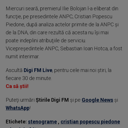
Miercuri seară, premierul Ilie Bolojan l-a eliberat din
funcţie, pe presedintele ANPC, Cristian Popescu
Piedone, după analiza actelor primite de la ANPC şi
de la DNA, din care rezultă că acesta nu îşi mai
poate indeplini atribuţiile de serviciu.
Vicepreşedintele ANPC, Sebastian Ioan Hotca, a fost
numit interimar.
Ascultă
Digi FM Live
, pentru cele mai noi știri, la
fiecare 30 de minute.
Ca să știi!
Puteţi urmări
Știrile Digi FM
şi pe
Google News
şi
WhatsApp
!
Etichete:
stenograme
,
cristian popescu piedone