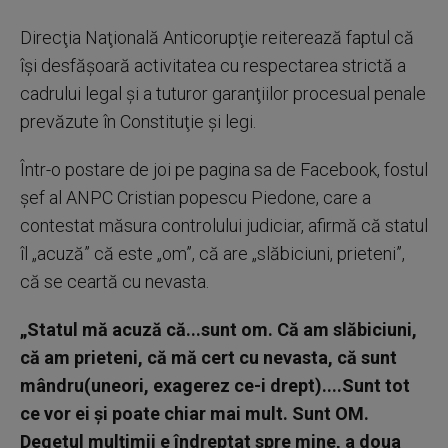
Direcţia Naţională Anticorupţie reiterează faptul că
îşi desfăşoară activitatea cu respectarea strictă a
cadrului legal şi a tuturor garanţiilor procesual penale
prevăzute în Constituţie şi legi.
Într-o postare de joi pe pagina sa de Facebook, fostul
şef al ANPC Cristian popescu Piedone, care a
contestat măsura controlului judiciar, afirmă că statul
îl „acuză” că este „om”, că are „slăbiciuni, prieteni”,
că se ceartă cu nevasta.
„Statul mă acuză că...sunt om. Că am slăbiciuni,
că am prieteni, că mă cert cu nevasta, că sunt
mândru(uneori, exagerez ce-i drept)....Sunt tot
ce vor ei şi poate chiar mai mult. Sunt OM.
Degetul mulţimii e îndreptat spre mine, a doua