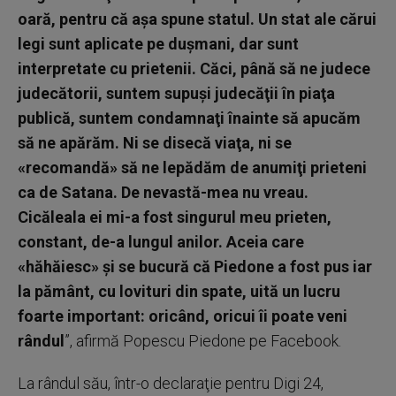
oară, pentru că aşa spune statul. Un stat ale cărui
legi sunt aplicate pe duşmani, dar sunt
interpretate cu prietenii. Căci, până să ne judece
judecătorii, suntem supuşi judecăţii în piaţa
publică, suntem condamnaţi înainte să apucăm
să ne apărăm. Ni se disecă viaţa, ni se
«recomandă» să ne lepădăm de anumiţi prieteni
ca de Satana. De nevastă-mea nu vreau.
Cicăleala ei mi-a fost singurul meu prieten,
constant, de-a lungul anilor. Aceia care
«hăhăiesc» şi se bucură că Piedone a fost pus iar
la pământ, cu lovituri din spate, uită un lucru
foarte important: oricând, oricui îi poate veni
rândul
”, afirmă Popescu Piedone pe Facebook.
La rândul său, într-o declaraţie pentru Digi 24,