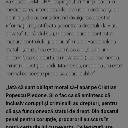
va sesiza CSM. DNA respinge „ferm” implicarea în
mediatizarea interceptărilor incluse în ordonanţa de
control judiciar, considerând divulgarea acestor
informaţii „nejustificată şi contrară dreptului la viaţă
privată”. La rândul său, Piedone, care a contestat
măsura controlului judiciar, afirmă pe Facebook că
statul îl „acuză” că este „om”, că are „slăbiciuni,
prieteni”, că se ceartă cu nevasta (...). De asemenea,
ministrul Justiţiei, Radu Marinescu, crede că „nu este
normal ca aceste probe să apară public”.
„Iată că sunt obligat moral să-l apăr pe Cristian
Popescu Piedone. Şi o fac ca să amintesc că
inclusiv corupţii şi criminalii au drepturi, pentru
că aşa funcţionează statul de drept. Din dosarul
penal pentru corupţie, procurorii au scurs în
presă certurile lui cu nevasta. Ce legătură are