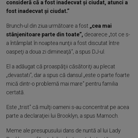
consideră că a fost inadecvat şi ciudat, atunci a
fost inadecvat şi ciudat.”
Brunch-ul din ziua următoare a fost
„cea mai
stânjenitoare parte din toate”,
deoarece „tot ce s-
a întâmplat în noaptea nunţii a fost discutat între
oaspeţi a doua zi dimineaţă”, a spus DJ-ul.
El a adăugat că proaspăţii căsătoriţi au plecat
„devastati”, dar a spus că dansul „este o parte foarte
mică dintr-o problemă mai mare” pentru familia
certată.
Este „trist” că mulţi oameni s-au concentrat pe acea
parte a declaraţiei lui Brooklyn, a spus Marnoch.
Meme ale presupusului dans de nuntă al lui Lady