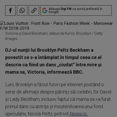
Adaugă
Digi FM
ca sursă preferată în
Google
Victoria și David Beckham, alături de fiul lor, Brooklyn / Getty
Images
DJ-ul nunţii lui Brooklyn Peltz Beckham a
povestit ce s-a întâmplat în timpul ceea ce el
descrie ca fiind un dans „ciudat” între mire şi
mama sa, Victoria, informează BBC.
Luni, Brooklyn a făcut furori pe internet postând o
serie de afirmaţii despre părinţii săi celebri, Sir David
şi Lady Beckham, inclusiv faptul că mama sa i-a furat
primul dans cu actriţa şi moştenitoarea unui fond
speculativ, Nicola Peltz, potrivit
News.ro.