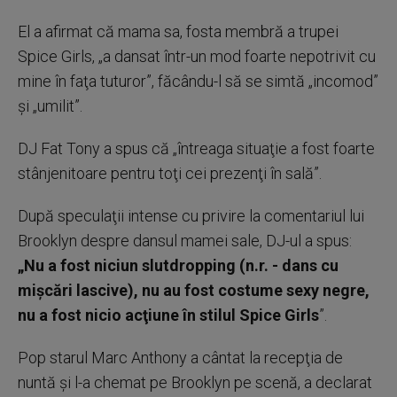
El a afirmat că mama sa, fosta membră a trupei
Spice Girls, „a dansat într-un mod foarte nepotrivit cu
mine în faţa tuturor”, făcându-l să se simtă „incomod”
şi „umilit”.
DJ Fat Tony a spus că „întreaga situaţie a fost foarte
stânjenitoare pentru toţi cei prezenţi în sală”.
După speculaţii intense cu privire la comentariul lui
Brooklyn despre dansul mamei sale, DJ-ul a spus:
„Nu a fost niciun slutdropping (n.r. - dans cu
mişcări lascive), nu au fost costume sexy negre,
nu a fost nicio acţiune în stilul Spice Girls
”.
Pop starul Marc Anthony a cântat la recepţia de
nuntă şi l-a chemat pe Brooklyn pe scenă, a declarat