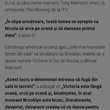
DJ-ul, al cărui nume real este Tony Marnoch, vineri, la
emisiunea This Morning de la ITV.
„În clipa următoare, toată lumea se aştepta ca
Nicola să urce pe scenă şi să danseze primul
dans”
, a spus el.
Cântăreţul american a cerut apoi „celei mai frumoase
femei din sală” să se alăture lui Brooklyn, înainte de a
spune numele Victoriei în loc de Nicola, a afirmat
Marnoch.
„Acest lucru a determinat mireasa să fugă din
sală în lacrimi”
, a adăugat el.
„Victoria este lângă
scenă, urcă pe scenă şi, bineînţeles, în acel
moment Brooklyn este brusc, literalmente,
devastat, deoarece credea că va dansa pentru