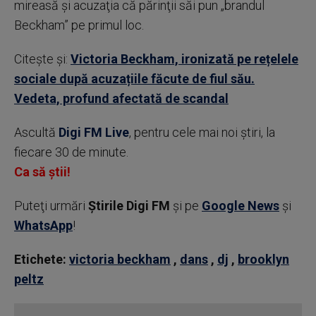
mireasă şi acuzaţia că părinţii săi pun „brandul
Beckham” pe primul loc.
Citește și:
Victoria Beckham, ironizată pe rețelele
sociale după acuzațiile făcute de fiul său.
Vedeta, profund afectată de scandal
Ascultă
Digi FM Live
, pentru cele mai noi știri, la
fiecare 30 de minute.
Ca să știi!
Puteţi urmări
Știrile Digi FM
şi pe
Google News
şi
WhatsApp
!
Etichete:
victoria beckham
,
dans
,
dj
,
brooklyn
peltz