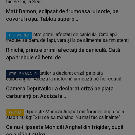
Matt Damon, eclipsat de frumoasa lui soție, pe
covorul roșu. Tablou superb...
DIGI WORLD
Rinichii, printre primii afectați de caniculă. Câtă
apă trebuie să bem, de...
STIRILE KANAL D
Camera Deputaților a declarat criză pe piața
carburanților. Acciza la...
PROFM
Ce nu-i lipsește Monicăi Anghel din frigider, după
ce a slăbit 40 kg...