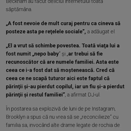
Beckham au făcut deliciul internetului toată
săptămâna.
„A fost nevoie de mult curaj pentru ca cineva să
posteze asta pe reţelele sociale”,
a adăugat el.
„El a vrut să schimbe povestea. Toată viaţa lui a
fost numit „nepo baby
” şi „
ar trebui să fie
recunoscător că are numele familiei. Asta este
ceea ce i-a fost dat să moştenească. Cred că
ceea ce ne scapă tuturor aici este faptul că
părinţii şi-au pierdut copilul, iar un fiu şi-a pierdut
părinţii şi restul familiei”
, a afirmat DJ-ul.
În postarea sa explozivă de luni de pe Instagram,
Brooklyn a spus că nu vrea să se „reconcilieze” cu
familia sa, invocând alte drame legate de rochia de