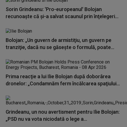
Sorin Grindeanu: 'Pro-europeanul' Bolojan
recunoaşte că şi-a salvat scaunul prin înţelegeri...
Bolojan: „Un guvern de armistiţiu, un guvern pe
tranziţie, dacă nu se găseşte o formulă, poate...
Prima reacţie a lui Ilie Bolojan după doborârea
dronelor: „Condamnăm ferm încălcarea spaţiului...
Grindeanu, un nou avertisment pentru Ilie Bolojan:
„PSD nu va vota niciodată o lege a...