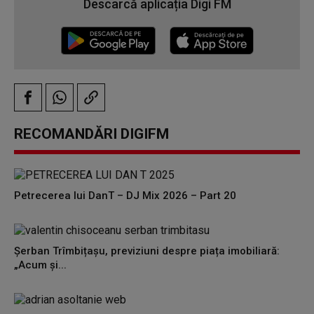
Descarcă aplicația Digi FM
RECOMANDĂRI DIGIFM
Petrecerea lui DanT – DJ Mix 2026 – Part 20
Șerban Trîmbițașu, previziuni despre piața imobiliară:
„Acum și...