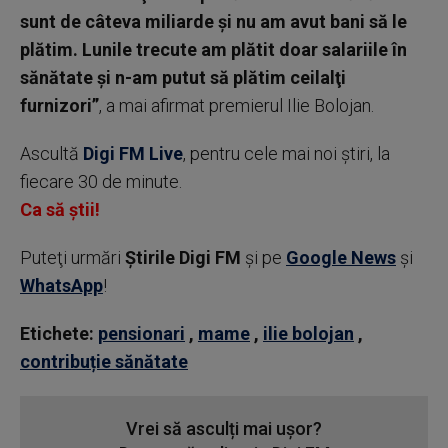
sunt de câteva miliarde şi nu am avut bani să le
plătim. Lunile trecute am plătit doar salariile în
sănătate şi n-am putut să plătim ceilalţi
furnizori”
, a mai afirmat premierul Ilie Bolojan.
Ascultă
Digi FM Live
, pentru cele mai noi știri, la
fiecare 30 de minute.
Ca să știi!
Puteţi urmări
Știrile Digi FM
şi pe
Google News
şi
WhatsApp
!
Etichete:
pensionari
,
mame
,
ilie bolojan
,
contribuție sănătate
Vrei să asculți mai ușor?