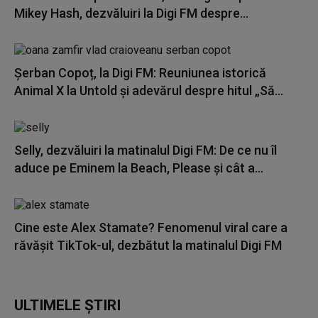
Mikey Hash, dezvăluiri la Digi FM despre...
Șerban Copoț, la Digi FM: Reuniunea istorică
Animal X la Untold și adevărul despre hitul „Să...
Selly, dezvăluiri la matinalul Digi FM: De ce nu îl
aduce pe Eminem la Beach, Please și cât a...
Cine este Alex Stamate? Fenomenul viral care a
răvășit TikTok-ul, dezbătut la matinalul Digi FM
ULTIMELE ȘTIRI