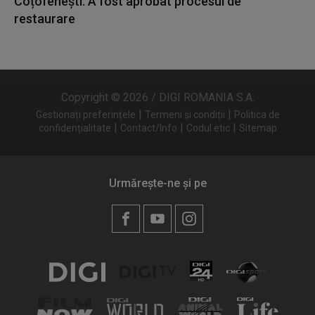
Coțofenești. A fost aprobat procesul de
restaurare
Copyright © 2026 / DIGI ROMANIA S.A.
|
|
Gestionați preferințele
Termeni și condiții
Politica de
|
|
|
confidențialitate
Contact/Info
Codul etic
Sitemap
Urmărește-ne și pe