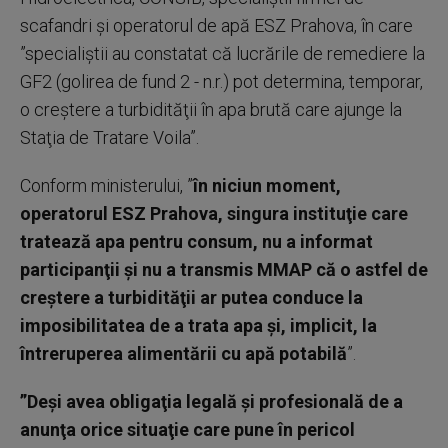
scafandri şi operatorul de apă ESZ Prahova, în care
”specialiştii au constatat că lucrările de remediere la
GF2 (golirea de fund 2 - n.r.) pot determina, temporar,
o creştere a turbidităţii în apa brută care ajunge la
Staţia de Tratare Voila”.
Conform ministerului, ”
în niciun moment,
operatorul ESZ Prahova, singura instituţie care
tratează apa pentru consum, nu a informat
participanţii şi nu a transmis MMAP că o astfel de
creştere a turbidităţii ar putea conduce la
imposibilitatea de a trata apa şi, implicit, la
întreruperea alimentării cu apă potabilă
”.
”Deşi avea obligaţia legală şi profesională de a
anunţa orice situaţie care pune în pericol