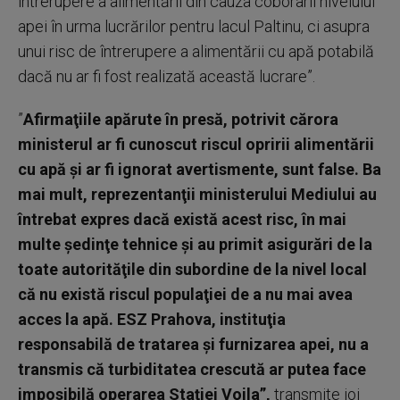
întrerupere a alimentării din cauza coborârii nivelului
apei în urma lucrărilor pentru lacul Paltinu, ci asupra
unui risc de întrerupere a alimentării cu apă potabilă
dacă nu ar fi fost realizată această lucrare”.
”
Afirmaţiile apărute în presă, potrivit cărora
ministerul ar fi cunoscut riscul opririi alimentării
cu apă şi ar fi ignorat avertismente, sunt false. Ba
mai mult, reprezentanţii ministerului Mediului au
întrebat expres dacă există acest risc, în mai
multe şedinţe tehnice şi au primit asigurări de la
toate autorităţile din subordine de la nivel local
că nu există riscul populaţiei de a nu mai avea
acces la apă. ESZ Prahova, instituţia
responsabilă de tratarea şi furnizarea apei, nu a
transmis că turbiditatea crescută ar putea face
imposibilă operarea Staţiei Voila”,
transmite joi