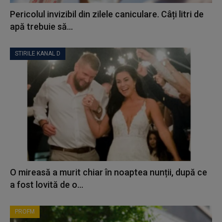
Pericolul invizibil din zilele caniculare. Câți litri de
apă trebuie să...
STIRILE KANAL D
O mireasă a murit chiar în noaptea nunții, după ce
a fost lovită de o...
PROFM