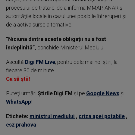
procesului de tratare, de a informa MMAP, ANAR şi
autorităţile locale în cazul unei posibile întreruperi şi
de a activa surse alternative.
”Niciuna dintre aceste obligaţii nu a fost
îndeplinită”,
conchide Ministerul Mediului.
Ascultă
Digi FM Live
, pentru cele mai noi știri, la
fiecare 30 de minute.
Ca să știi!
Puteţi urmări
Știrile Digi FM
şi pe
Google News
şi
WhatsApp
!
Etichete:
ministrul mediului
,
criza apei potabile
,
esz prahova