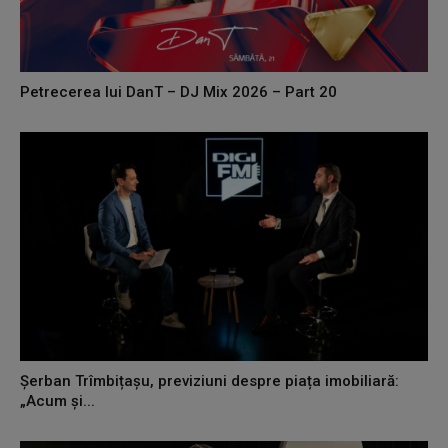
Petrecerea lui DanT – DJ Mix 2026 – Part 20
Șerban Trîmbițașu, previziuni despre piața imobiliară:
„Acum și...