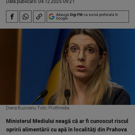
Data publicării:
04.12.2025 09:21
Adaugă
Digi FM
ca sursă preferată în
Google
Diana Buzoianu. Foto: Profimedia
Ministerul Mediului neagă că ar fi cunoscut riscul
opririi alimentării cu apă în localităţi din Prahova