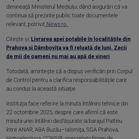
dimineaţă Ministerul Mediului, dând asigurări că va
continua să prezinte public toate documentele
relevant, potrivit
News.ro.
Citește și:
Livrarea apei potabile în localitățile din
Prahova și Dâmbovița va fi reluată de luni. Zecii
de mii de oameni nu mai au apă de vineri
Totodată, aminteşte că a dispus verificări prin Corpul
de Control pentru a clarifica responsabilităţile care
au condus la această situaţie.
Instituţia face referire la minuta întâlnirii tehnice din
22 octombrie 2025, despre care afirmî că este
minuta unei întâlniri desfăşurate la barajul Paltinu
între ANAR, ABA Buzău–Ialomiţa, SGA Prahova,
Hidroelectrica, CONSIB, specialiştii firmei de