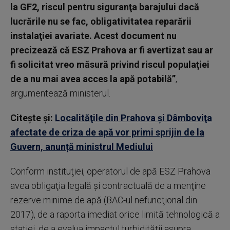
la GF2, riscul pentru siguranţa barajului dacă
lucrările nu se fac, obligativitatea reparării
instalaţiei avariate. Acest document nu
precizează că ESZ Prahova ar fi avertizat sau ar
fi solicitat vreo măsură privind riscul populaţiei
de a nu mai avea acces la apă potabilă”
,
argumentează ministerul.
Citește și:
Localităţile din Prahova şi Dâmboviţa
afectate de criza de apă vor primi sprijin de la
Guvern, anunță ministrul Mediului
Conform instituţiei, operatorul de apă ESZ Prahova
avea obligaţia legală şi contractuală de a menţine
rezerve minime de apă (BAC-ul nefuncţional din
2017), de a raporta imediat orice limită tehnologică a
staţiei, de a evalua impactul turbidităţii asupra