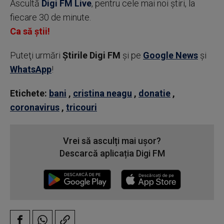
Ascultă
Digi FM Live
, pentru cele mai noi știri, la
fiecare 30 de minute.
Ca să știi!
Puteţi urmări
Știrile Digi FM
şi pe
Google News
şi
WhatsApp
!
Etichete:
bani
,
cristina neagu
,
donatie
,
coronavirus
,
tricouri
Vrei să asculți mai ușor?
Descarcă aplicația Digi FM