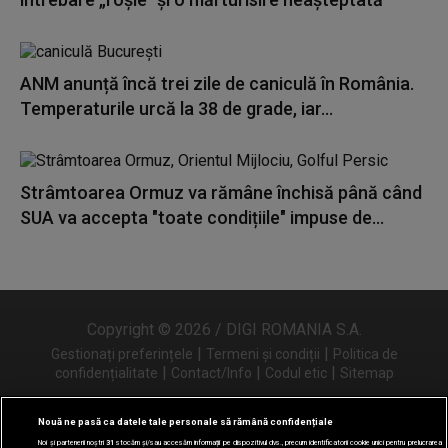
ANM anunță încă trei zile de caniculă în România.
Temperaturile urcă la 38 de grade, iar...
Strâmtoarea Ormuz va rămâne închisă până când
SUA va accepta "toate condițiile" impuse de...
Copyright © 2026 / DIGI ROMANIA S.A.
|
|
Gestionați preferințele
Termeni și condiții
Politica de
|
|
|
confidențialitate
Contact/Info
Codul etic
Sitemap
Nouă ne pasă ca datele tale personale să rămână confidențiale
Noi și partenerii noștri
31
stocăm și/sau accesăm informații pe dispozitivul dvs., precum identificatorii cookie unici pentru prelucrarea