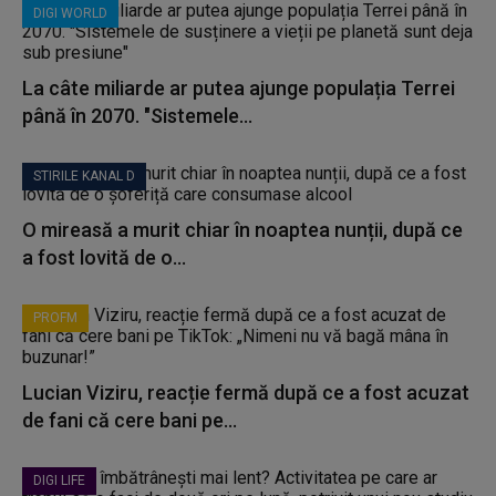
DIGI WORLD
La câte miliarde ar putea ajunge populația Terrei
până în 2070. "Sistemele...
STIRILE KANAL D
O mireasă a murit chiar în noaptea nunții, după ce
a fost lovită de o...
PROFM
Lucian Viziru, reacție fermă după ce a fost acuzat
de fani că cere bani pe...
DIGI LIFE