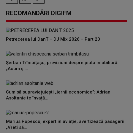
RECOMANDĂRI DIGIFM
Petrecerea lui DanT – DJ Mix 2026 – Part 20
Șerban Trîmbițașu, previziuni despre piața imobiliară:
„Acum și...
Cum să supraviețuiești „iernii economice”: Adrian
Asoltanie te învață...
Marius Popescu, expert în aviație, avertizează pasagerii:
„Vreți să...