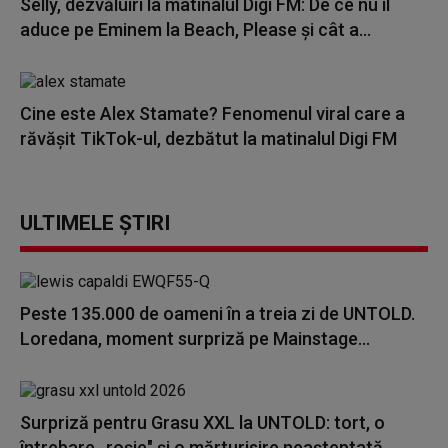
Selly, dezvăluiri la matinalul Digi FM: De ce nu îl
aduce pe Eminem la Beach, Please și cât a...
Cine este Alex Stamate? Fenomenul viral care a
răvășit TikTok-ul, dezbătut la matinalul Digi FM
ULTIMELE ȘTIRI
Peste 135.000 de oameni în a treia zi de UNTOLD.
Loredana, moment surpriză pe Mainstage...
Surpriză pentru Grasu XXL la UNTOLD: tort, o
întrebare „roșie" și o mărturisire neașteptată