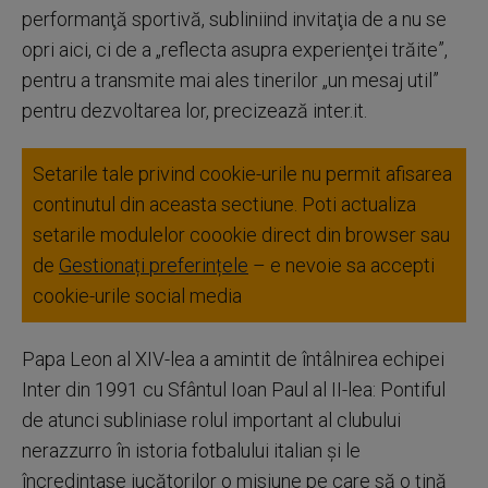
performanţă sportivă, subliniind invitaţia de a nu se
opri aici, ci de a „reflecta asupra experienţei trăite”,
pentru a transmite mai ales tinerilor „un mesaj util”
pentru dezvoltarea lor, precizează inter.it.
Setarile tale privind cookie-urile nu permit afisarea
continutul din aceasta sectiune. Poti actualiza
setarile modulelor coookie direct din browser sau
de
Gestionați preferințele
– e nevoie sa accepti
cookie-urile social media
Papa Leon al XIV-lea a amintit de întâlnirea echipei
Inter din 1991 cu Sfântul Ioan Paul al II-lea: Pontiful
de atunci subliniase rolul important al clubului
nerazzurro în istoria fotbalului italian şi le
încredinţase jucătorilor o misiune pe care să o ţină