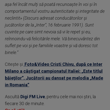
aşa fel încât mulţi să poată recunoaşte în voi şi în
comportamentul vostru autenticitate şi integritate de
neclintit» (Discurs adresat conducătorilor şi
jucătorilor de la „Inter”, 16 februarie 1991). Sunt
cuvinte pe care simt nevoia să vi le repet şi eu,
reînnoindu-vă felicitările mele. Vă binecuvântez din
suflet pe voi şi pe familiile voastre şi vă doresc tot
binele.”
Citește și:
Foto&Video Cristi Chivu, după ce Inter
Milano a câştigat campionatul Italiei: „Este titlul
băieţilor”. Jucătorii au dansat pe melodia „Made
in Romania”
Ascultă
Digi FM Live
, pentru cele mai noi știri, la
fiecare 30 de minute.