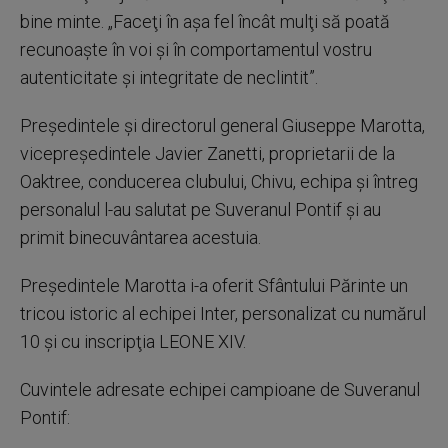
bine minte. „Faceţi în aşa fel încât mulţi să poată
recunoaşte în voi şi în comportamentul vostru
autenticitate şi integritate de neclintit”.
Preşedintele şi directorul general Giuseppe Marotta,
vicepreşedintele Javier Zanetti, proprietarii de la
Oaktree, conducerea clubului, Chivu, echipa şi întreg
personalul l-au salutat pe Suveranul Pontif şi au
primit binecuvântarea acestuia.
Preşedintele Marotta i-a oferit Sfântului Părinte un
tricou istoric al echipei Inter, personalizat cu numărul
10 şi cu inscripţia LEONE XIV.
Cuvintele adresate echipei campioane de Suveranul
Pontif: