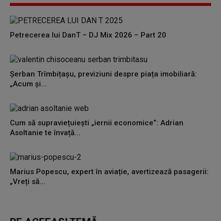
Petrecerea lui DanT – DJ Mix 2026 – Part 20
Șerban Trîmbițașu, previziuni despre piața imobiliară:
„Acum și...
Cum să supraviețuiești „iernii economice”: Adrian
Asoltanie te învață...
Marius Popescu, expert în aviație, avertizează pasagerii:
„Vreți să...