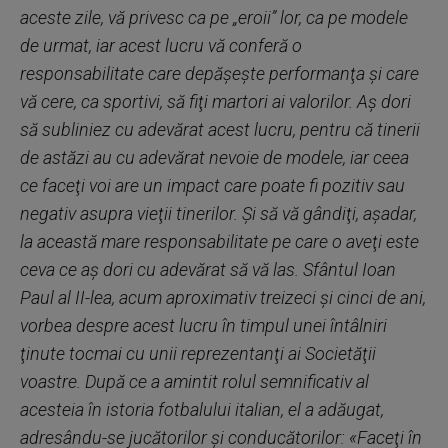
aceste zile, vă privesc ca pe „eroii” lor, ca pe modele
de urmat, iar acest lucru vă conferă o
responsabilitate care depăşeşte performanţa şi care
vă cere, ca sportivi, să fiţi martori ai valorilor. Aş dori
să subliniez cu adevărat acest lucru, pentru că tinerii
de astăzi au cu adevărat nevoie de modele, iar ceea
ce faceţi voi are un impact care poate fi pozitiv sau
negativ asupra vieţii tinerilor. Şi să vă gândiţi, aşadar,
la această mare responsabilitate pe care o aveţi este
ceva ce aş dori cu adevărat să vă las. Sfântul Ioan
Paul al II-lea, acum aproximativ treizeci şi cinci de ani,
vorbea despre acest lucru în timpul unei întâlniri
ţinute tocmai cu unii reprezentanţi ai Societăţii
voastre. După ce a amintit rolul semnificativ al
acesteia în istoria fotbalului italian, el a adăugat,
adresându-se jucătorilor şi conducătorilor: «Faceţi în