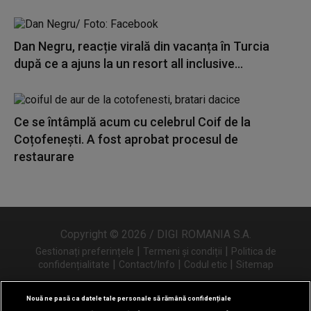
Dan Negru, reacție virală din vacanța în Turcia
după ce a ajuns la un resort all inclusive...
Ce se întâmplă acum cu celebrul Coif de la
Coțofenești. A fost aprobat procesul de
restaurare
Copyright © 2026 / DIGI ROMANIA S.A.
|
|
Gestionați preferințele
Termeni și condiții
Politica de
|
|
|
confidențialitate
Contact/Info
Codul etic
Sitemap
Nouă ne pasă ca datele tale personale să rămână confidențiale