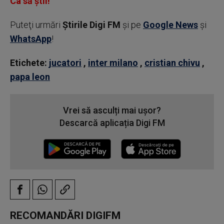
Ca să știi!
Puteţi urmări
Știrile Digi FM
şi pe
Google News
şi
WhatsApp
!
Etichete:
jucatori
,
inter milano
,
cristian chivu
,
papa leon
Vrei să asculți mai ușor?
Descarcă aplicația Digi FM
RECOMANDĂRI DIGIFM