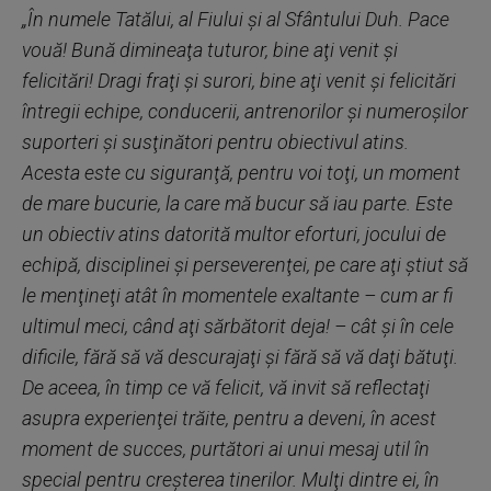
„În numele Tatălui, al Fiului şi al Sfântului Duh. Pace
vouă! Bună dimineaţa tuturor, bine aţi venit şi
felicitări! Dragi fraţi şi surori, bine aţi venit şi felicitări
întregii echipe, conducerii, antrenorilor şi numeroşilor
suporteri şi susţinători pentru obiectivul atins.
Acesta este cu siguranţă, pentru voi toţi, un moment
de mare bucurie, la care mă bucur să iau parte. Este
un obiectiv atins datorită multor eforturi, jocului de
echipă, disciplinei şi perseverenţei, pe care aţi ştiut să
le menţineţi atât în momentele exaltante – cum ar fi
ultimul meci, când aţi sărbătorit deja! – cât şi în cele
dificile, fără să vă descurajaţi şi fără să vă daţi bătuţi.
De aceea, în timp ce vă felicit, vă invit să reflectaţi
asupra experienţei trăite, pentru a deveni, în acest
moment de succes, purtători ai unui mesaj util în
special pentru creşterea tinerilor. Mulţi dintre ei, în