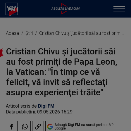
Acasa
Știri
Cristian Chivu şi jucătorii săi au fost primiţi de Papa Leon, la Vatican: "În timp ce vă felicit, vă invit să reflectaţi asupra experienţei trăite"
Cristian Chivu şi jucătorii săi
au fost primiţi de Papa Leon,
la Vatican: "În timp ce vă
felicit, vă invit să reflectaţi
asupra experienţei trăite"
Articol scris de
Digi FM
Data publicării:
09.05.2026 16:29
Adaugă
Digi FM
ca sursă preferată în
Google