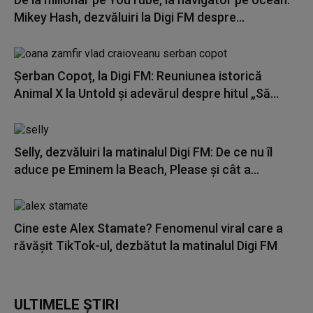
Mikey Hash, dezvăluiri la Digi FM despre...
Șerban Copoț, la Digi FM: Reuniunea istorică
Animal X la Untold și adevărul despre hitul „Să...
Selly, dezvăluiri la matinalul Digi FM: De ce nu îl
aduce pe Eminem la Beach, Please și cât a...
Cine este Alex Stamate? Fenomenul viral care a
răvășit TikTok-ul, dezbătut la matinalul Digi FM
ULTIMELE ȘTIRI