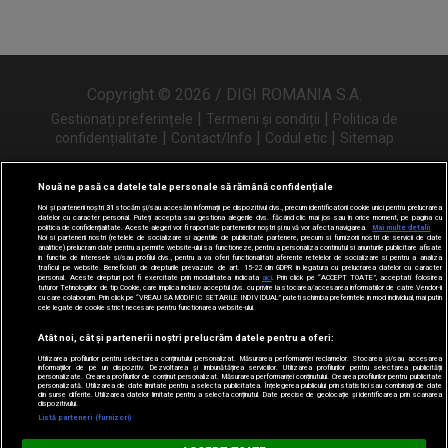
Copyright © 2026 / DIGI ROMANIA S.A.
|
|
Gestionați preferințele
Termeni și condiții
Politica de
|
|
|
confidențialitate
Contact/Info
Codul etic
Sitemap
Nouă ne pasă ca datele tale personale să rămână confidențiale
Noi și partenerii noștri
31
stocăm și/sau accesăm informații pe dispozitivul dvs., precum identificatorii cookie unici pentru prelucrarea
Urmărește-ne și pe
datelor cu caracter personal. Puteți accepta sau gestiona alegerile dvs. făcând clic mai jos sau în orice moment, pe pagina cu
politica de confidențialitate. Aceste alegeri vor fi raportate partenerilor noștri și nu vă vor afecta navigarea.
Mai multe detalii
Noi si partenerii nostri (retelele de socializare si agentiile de publicitate partenere, precum si furnizorii nostri de servicii de date
analitice) prelucram date pentru a permite website-ului sa functioneze, pentru a personaliza continutul si anunturile publicitare afisate
in functie de interesele si/sau profilul dvs., pentru a va oferi functionalitati aferente retelelor de socializare si pentru a analiza
traficul pe website. Beneficiati de drepturile prevazute de art. 15-22 din GDPR in legatura cu prelucrarea datelor cu caracter
personal. Aceste drepturi pot fi exercitate prin modalitatea indicata
aici
. Prin click pe “ACCEPT TOATE”, acceptati folosirea
tuturor Tehnologiilor de tip Cookie, care implica inclusiv acceptul dvs. cu privire la stocarea/accesarea informatiilor de catre Vendor-ii
cu care colaboram. Prin click pe “VREAU SA MODIFIC SETARILE INDIVIDUAL” puteti schimba preferintele in mod individual, mai putin
cele legate de cookie strict necesare pentru functionarea website-ului.
Atât noi, cât și partenerii noștri prelucrăm datele pentru a oferi:
Utilizarea profilurilor pentru selectarea conținutului personalizat. Măsurarea performanței reclamelor. Stocarea și/sau accesarea
informațiilor de pe un dispozitiv. Dezvoltarea și îmbunătățirea serviciilor. Utilizarea profilurilor pentru selectarea publicității
personalizate. Crearea profilurilor de conținut personalizat. Măsurarea performanței conținutului. Crearea profilurilor pentru publicitate
personalizată. Utilizarea de date limitate pentru a selecta publicitatea. Înțelegerea publicului prin statistici sau combinații de date
din surse diferite. Utilizarea datelor limitate pentru a selecta conținutul. Date precise de geolocație și identificarea prin scanarea
dispozitivului.
Listă parteneri (furnizori)
Digi FM