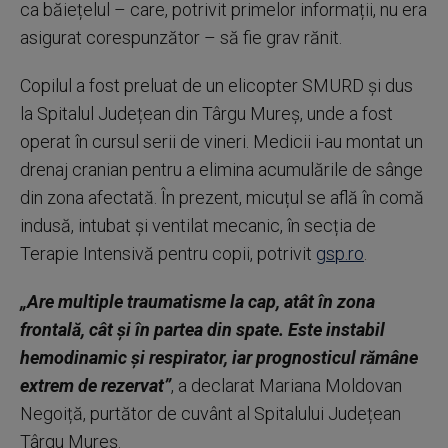
ca băiețelul – care, potrivit primelor informații, nu era
asigurat corespunzător – să fie grav rănit.
Copilul a fost preluat de un elicopter SMURD și dus
la Spitalul Județean din Târgu Mureș, unde a fost
operat în cursul serii de vineri. Medicii i-au montat un
drenaj cranian pentru a elimina acumulările de sânge
din zona afectată. În prezent, micuțul se află în comă
indusă, intubat și ventilat mecanic, în secția de
Terapie Intensivă pentru copii, potrivit
gsp.ro
.
„Are multiple traumatisme la cap, atât în zona
frontală, cât și în partea din spate. Este instabil
hemodinamic și respirator, iar prognosticul rămâne
extrem de rezervat”
, a declarat Mariana Moldovan
Negoiță, purtător de cuvânt al Spitalului Județean
Târgu Mureș.