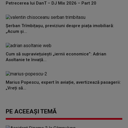
Petrecerea lui DanT – DJ Mix 2026 – Part 20
Șerban Trîmbițașu, previziuni despre piața imobiliară:
„Acum și...
Cum să supraviețuiești „iernii economice”: Adrian
Asoltanie te învață...
Marius Popescu, expert în aviație, avertizează pasagerii:
„Vreți să...
PE ACEEAȘI TEMĂ