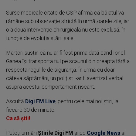
Surse medicale citate de GSP afirmă că băiatul va
rămâne sub observație strictă în următoarele zile, iar
o a doua intervenție chirurgicală nu este exclusă, în
funcție de evoluția stării sale.
Martori susțin că nu ar fi fost prima dată când Ionel
Ganea își transporta fiul pe scaunul din dreapta fără a
respecta regulile de siguranță. În urmă cu doar
câteva săptămâni, un polițist l-ar fi avertizat verbal
asupra acestui comportament riscant.
Ascultă
Digi FM Live
, pentru cele mai noi știri, la
fiecare 30 de minute.
Ca să știi!
Puteţi urmări
Știrile Digi FM
şi pe
Google News
şi