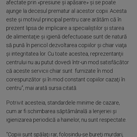
afectate prin «presiune şi apăsare» şi se poate
ajunge la decesul prematur al acestor copii. Acesta
este şi motivul principal pentru care arătăm că în
prezent lipsa de implicare a specialiştilor şi starea
de alimentaţie şi igienă defectuoase sunt de natură
să pună în pericol dezvoltarea copiilor şi chiar viaţa
şi integritatea lor. Cu toate acestea, reprezentanţii
centrului nu au putut dovedi într-un mod satisfăcător
că aceste servicii chiar sunt furnizate în mod
corespunzător şi în mod constant copiilor cazaţi în
centru”, mai arată sursa citată.
Potrivit acesteia, standardele minime de cazare,
cum ar fi schimbarea săptămânală a lenjeriei şi
igienizarea periodică a hainelor, nu sunt respectate.
”Copiii sunt spălaţi rar, folosindu-se bureţi murdari,