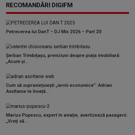
RECOMANDĂRI DIGIFM
Petrecerea lui DanT – DJ Mix 2026 – Part 20
Șerban Trîmbițașu, previziuni despre piața imobiliară:
„Acum și...
Cum să supraviețuiești „iernii economice”: Adrian
Asoltanie te învață...
Marius Popescu, expert în aviație, avertizează pasagerii:
„Vreți să...