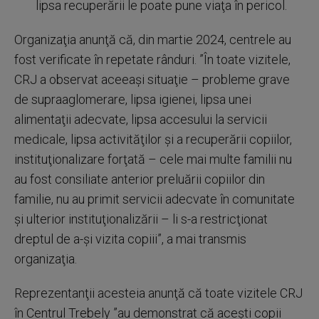
lipsa recuperării le poate pune viaţa în pericol.
Organizaţia anunţă că, din martie 2024, centrele au
fost verificate în repetate rânduri. ”În toate vizitele,
CRJ a observat aceeaşi situaţie – probleme grave
de supraaglomerare, lipsa igienei, lipsa unei
alimentaţii adecvate, lipsa accesului la servicii
medicale, lipsa activităţilor şi a recuperării copiilor,
instituţionalizare forţată – cele mai multe familii nu
au fost consiliate anterior preluării copiilor din
familie, nu au primit servicii adecvate în comunitate
şi ulterior instituţionalizării – li s-a restricţionat
dreptul de a-şi vizita copiii”, a mai transmis
organizaţia.
Reprezentanţii acesteia anunţă că toate vizitele CRJ
în Centrul Trebely ”au demonstrat că aceşti copii