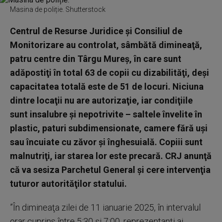
Masina de poliție. Shutterstock
Centrul de Resurse Juridice şi Consiliul de
Monitorizare au controlat, sâmbătă dimineaţă,
patru centre din Târgu Mureş, în care sunt
adăpostiţi în total 63 de copii cu dizabilităţi, deşi
capacitatea totală este de 51 de locuri. Niciuna
dintre locaţii nu are autorizaţie, iar condiţiile
sunt insalubre şi nepotrivite – saltele învelite în
plastic, paturi subdimensionate, camere fără uşi
sau încuiate cu zăvor şi înghesuială. Copiii sunt
malnutriţi, iar starea lor este precară. CRJ anunţă
că va sesiza Parchetul General şi cere intervenţia
tuturor autorităţilor statului.
”În dimineaţa zilei de 11 ianuarie 2025, în intervalul
orar cuprins între 5:30 şi 7:00, reprezentanţi ai