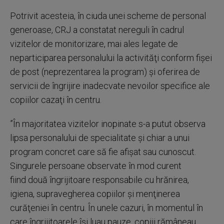
Potrivit acesteia, în ciuda unei scheme de personal
generoase, CRJ a constatat nereguli în cadrul
vizitelor de monitorizare, mai ales legate de
neparticiparea personalului la activităţi conform fişei
de post (neprezentarea la program) şi oferirea de
servicii de îngrijire inadecvate nevoilor specifice ale
copiilor cazaţi în centru.
”În majoritatea vizitelor inopinate s-a putut observa
lipsa personalului de specialitate şi chiar a unui
program concret care să fie afişat sau cunoscut.
Singurele persoane observate în mod curent
fiind două îngrijitoare responsabile cu hrănirea,
igiena, supravegherea copiilor şi menţinerea
curăţeniei în centru. În unele cazuri, în momentul în
care îngrijitoarele îşi luau pauze, copiii rămâneau