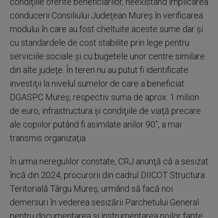
condiţiile oferite beneficiarilor, neexistând implicarea
conducerii Consiliului Judeţean Mureş în verificarea
modului în care au fost cheltuite aceste sume dar şi
cu standardele de cost stabilite prin lege pentru
serviciile sociale şi cu bugetele unor centre similare
din alte judeţe. În teren nu au putut fi identificate
investiţii la nivelul sumelor de care a beneficiat
DGASPC Mureş, respectiv suma de aprox. 1 milion
de euro, infrastructura şi condiţiile de viaţă precare
ale copiilor putând fi asimilate anilor 90”, a mai
transmis organizaţia.
În urma neregulilor constate, CRJ anunţă că a sesizat
încă din 2024, procurorii din cadrul DIICOT Structura
Teritorială Târgu Mureş, urmând să facă noi
demersuri în vederea sesizării Parchetului General
pentru documentarea şi instrumentarea noilor fapte