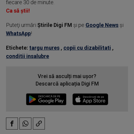
fiecare 30 de minute.
Ca să știi!
Puteţi urmări
Știrile Digi FM
şi pe
Google News
şi
WhatsApp
!
Etichete:
targu mures
,
copii cu dizabilitati
,
conditii insalubre
Vrei să asculți mai ușor?
Descarcă aplicația Digi FM