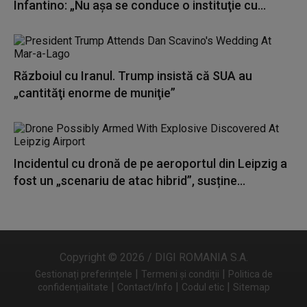
Infantino: „Nu aşa se conduce o instituţie cu...
Războiul cu Iranul. Trump insistă că SUA au
„cantităţi enorme de muniţie”
Incidentul cu dronă de pe aeroportul din Leipzig a
fost un „scenariu de atac hibrid”, susține...
Copyright © 2026 / DIGI ROMANIA S.A.
|
|
Gestionați preferințele
Termeni și condiții
Politica de
|
|
|
confidențialitate
Contact/Info
Codul etic
Sitemap