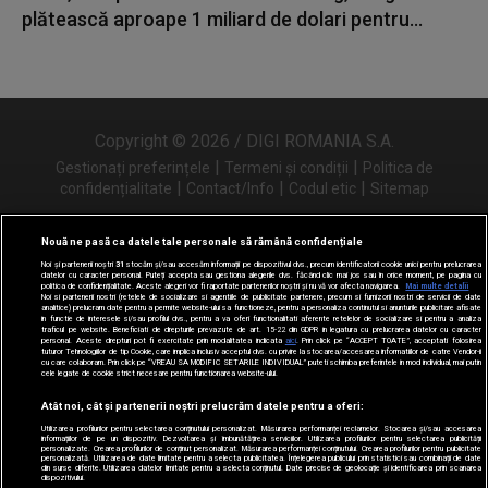
plătească aproape 1 miliard de dolari pentru...
Copyright © 2026 / DIGI ROMANIA S.A.
|
|
Gestionați preferințele
Termeni și condiții
Politica de
|
|
|
confidențialitate
Contact/Info
Codul etic
Sitemap
Nouă ne pasă ca datele tale personale să rămână confidențiale
Noi și partenerii noștri
31
stocăm și/sau accesăm informații pe dispozitivul dvs., precum identificatorii cookie unici pentru prelucrarea
Urmărește-ne și pe
datelor cu caracter personal. Puteți accepta sau gestiona alegerile dvs. făcând clic mai jos sau în orice moment, pe pagina cu
politica de confidențialitate. Aceste alegeri vor fi raportate partenerilor noștri și nu vă vor afecta navigarea.
Mai multe detalii
Noi si partenerii nostri (retelele de socializare si agentiile de publicitate partenere, precum si furnizorii nostri de servicii de date
analitice) prelucram date pentru a permite website-ului sa functioneze, pentru a personaliza continutul si anunturile publicitare afisate
in functie de interesele si/sau profilul dvs., pentru a va oferi functionalitati aferente retelelor de socializare si pentru a analiza
traficul pe website. Beneficiati de drepturile prevazute de art. 15-22 din GDPR in legatura cu prelucrarea datelor cu caracter
personal. Aceste drepturi pot fi exercitate prin modalitatea indicata
aici
. Prin click pe “ACCEPT TOATE”, acceptati folosirea
tuturor Tehnologiilor de tip Cookie, care implica inclusiv acceptul dvs. cu privire la stocarea/accesarea informatiilor de catre Vendor-ii
cu care colaboram. Prin click pe “VREAU SA MODIFIC SETARILE INDIVIDUAL” puteti schimba preferintele in mod individual, mai putin
cele legate de cookie strict necesare pentru functionarea website-ului.
Atât noi, cât și partenerii noștri prelucrăm datele pentru a oferi:
Utilizarea profilurilor pentru selectarea conținutului personalizat. Măsurarea performanței reclamelor. Stocarea și/sau accesarea
informațiilor de pe un dispozitiv. Dezvoltarea și îmbunătățirea serviciilor. Utilizarea profilurilor pentru selectarea publicității
personalizate. Crearea profilurilor de conținut personalizat. Măsurarea performanței conținutului. Crearea profilurilor pentru publicitate
personalizată. Utilizarea de date limitate pentru a selecta publicitatea. Înțelegerea publicului prin statistici sau combinații de date
din surse diferite. Utilizarea datelor limitate pentru a selecta conținutul. Date precise de geolocație și identificarea prin scanarea
dispozitivului.