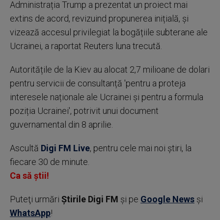
Administrația Trump a prezentat un proiect mai
extins de acord, revizuind propunerea inițială, și
vizează accesul privilegiat la bogățiile subterane ale
Ucrainei, a raportat Reuters luna trecută.
Autoritățile de la Kiev au alocat 2,7 milioane de dolari
pentru servicii de consultanță 'pentru a proteja
interesele naționale ale Ucrainei și pentru a formula
poziția Ucrainei', potrivit unui document
guvernamental din 8 aprilie.
Ascultă
Digi FM Live
, pentru cele mai noi știri, la
fiecare 30 de minute.
Ca să știi!
Puteţi urmări
Știrile Digi FM
şi pe
Google News
şi
WhatsApp
!