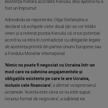
asistența militară acordată Kievului, deși ajutorul nu a
fost un împrumut.
Adresându-se reporterilor, Olga Stefanișîna a
declarat că echipele celor două țări se vor întâlni
vineri și a reiterat poziția Kievului că orice potențial
acord nu va intra în contradicție cu obligațiile legate
de asistența primită din partea Uniunii Europene sau
a Fondului Monetar Internațional.
'Nimic nu poate fi negociat cu Ucraina într-un
mod care va submina angajamentele și
obligațiile existente pe care le are Ucraina,
inclusiv cele financiare'
, a afirmat vicepremierul
ucrainean. 'Acesta este ceva ce nu este supus
niciunui format de negociere', a subliniat ea.