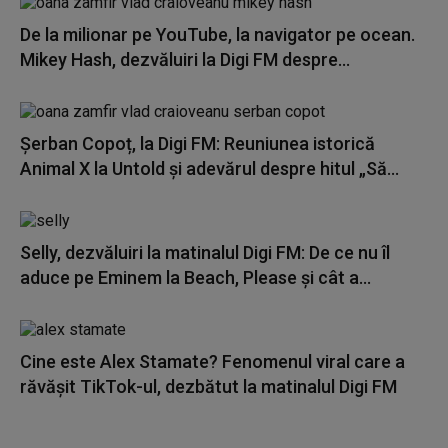
De la milionar pe YouTube, la navigator pe ocean.
Mikey Hash, dezvăluiri la Digi FM despre...
Șerban Copoț, la Digi FM: Reuniunea istorică
Animal X la Untold și adevărul despre hitul „Să...
Selly, dezvăluiri la matinalul Digi FM: De ce nu îl
aduce pe Eminem la Beach, Please și cât a...
Cine este Alex Stamate? Fenomenul viral care a
răvășit TikTok-ul, dezbătut la matinalul Digi FM