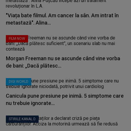
"Viața bate filmul. Am cancer la sân. Am intrat în
metastază". Alina...
FILM NOW
Morgan Freeman nu se ascunde când vine vorba
de bani: „Dacă plătesc...
DIGI WORLD
Canicula pune presiune pe inimă. 5 simptome care
nu trebuie ignorate...
STIRILE KANAL D