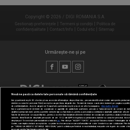
Copyright © 2026 / DIGI ROMANIA S.A.
|
|
Gestionați preferințele
Termeni și condiții
Politica de
|
|
|
confidențialitate
Contact/Info
Codul etic
Sitemap
Urmărește-ne și pe
Nouă ne pasă ca datele tale personale să rămână confidențiale
Noi și partenerii noștri
31
stocăm și/sau accesăm informații pe dispozitivul dvs., precum identificatorii cookie unici pentru prelucrar
datelor cu caracter personal. Puteți accepta sau gestiona alegerile dvs. făcând clic mai jos sau în orice moment, pe pagina cu politi
de confidențialitate. Aceste alegeri vor fi raportate partenerilor noștri și nu vă vor afecta navigarea.
Mai multe detalii
Noi si partenerii nostri (retelele de socializare si agentiile de publicitate partenere, precum si furnizorii nostri de servicii de da
analitice) prelucram date pentru a permite website-ului sa functioneze, pentru a personaliza continutul si anunturile publicitare afisate 
functie de interesele si/sau profilul dvs., pentru a va oferi functionalitati aferente retelelor de socializare si pentru a analiza traficul 
website. Beneficiati de drepturile prevazute de art. 15-22 din GDPR in legatura cu prelucrarea datelor cu caracter personal. Aces
drepturi pot fi exercitate prin modalitatea indicata
aici
. Prin click pe “ACCEPT TOATE”, acceptati folosirea tuturor Tehnologiilor de t
Cookie, care implica inclusiv acceptul dvs. cu privire la stocarea/accesarea informatiilor de catre Vendor-ii cu care colaboram. Prin cli
pe “VREAU SA MODIFIC SETARILE INDIVIDUAL” puteti schimba preferintele in mod individual, mai putin cele legate de cookie stri
necesare pentru functionarea website-ului.