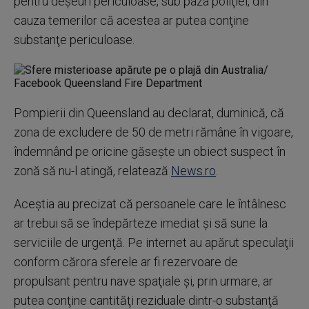
pentru deşeuri periculoase, sub paza poliţiei, din
cauza temerilor că acestea ar putea conţine
substanţe periculoase.
Pompierii din Queensland au declarat, duminică, că
zona de excludere de 50 de metri rămâne în vigoare,
îndemnând pe oricine găseşte un obiect suspect în
zonă să nu-l atingă, relatează
News.ro
.
Aceştia au precizat că persoanele care le întâlnesc
ar trebui să se îndepărteze imediat şi să sune la
serviciile de urgenţă. Pe internet au apărut speculaţii
conform cărora sferele ar fi rezervoare de
propulsant pentru nave spaţiale şi, prin urmare, ar
putea conţine cantităţi reziduale dintr-o substanţă