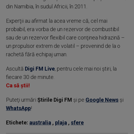
din Namibia, în sudul Africii, în 2011.
Experţii au afirmat la acea vreme că, cel mai
probabil, era vorba de un rezervor de combustibil
sau de un rezervor flexibil care conţinea hidrazină –
un propulsor extrem de volatil – provenind de la o
rachetă fără echipaj uman.
Ascultă
Digi FM Live
, pentru cele mai noi știri, la
fiecare 30 de minute.
Ca să știi!
Puteţi urmări
Știrile Digi FM
şi pe
Google News
şi
WhatsApp
!
Etichete:
australia
,
plaja
,
sfere