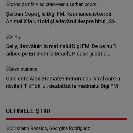
Șerban Copoț, la Digi FM: Reuniunea istorică
Animal X la Untold și adevărul despre hitul „Să...
Selly, dezvăluiri la matinalul Digi FM: De ce nu îl
aduce pe Eminem la Beach, Please și cât a...
Cine este Alex Stamate? Fenomenul viral care a
răvășit TikTok-ul, dezbătut la matinalul Digi FM
ULTIMELE ȘTIRI