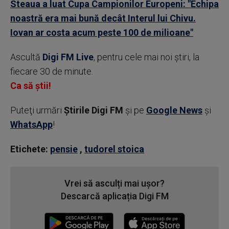
Steaua a luat Cupa Campionilor Europeni: "Echipa
noastră era mai bună decât Interul lui Chivu.
Iovan ar costa acum peste 100 de milioane"
Ascultă
Digi FM Live
, pentru cele mai noi știri, la
fiecare 30 de minute.
Ca să știi!
Puteţi urmări
Știrile Digi FM
şi pe
Google News
şi
WhatsApp
!
Etichete:
pensie
,
tudorel stoica
Vrei să asculți mai ușor?
Descarcă aplicația Digi FM