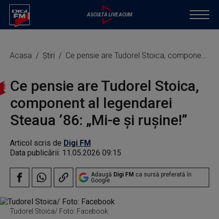
Acasa
Știri
Ce pensie are Tudorel Stoica, component al legendarei Steaua ’86: „Mi-e şi ruşine!”
Ce pensie are Tudorel Stoica,
component al legendarei
Steaua ’86: „Mi-e şi ruşine!”
Articol scris de
Digi FM
Data publicării:
11.05.2026 09:15
Adaugă
Digi FM
ca sursă preferată în
Google
Tudorel Stoica/ Foto: Facebook