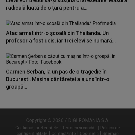
Elevii vor trebui să-și susțină oral eseurile. Măsura
radicală luată de o țară pentru a...
Atac armat într-o școală din Thailanda. Un
profesor a fost ucis, iar trei elevi se numără...
Carmen Șerban, la un pas de o tragedie în
București. Mașina cântăreței a ajuns într-o
groapă...
Copyright © 2026 / DIGI ROMANIA S.A.
|
|
Gestionați preferințele
Termeni și condiții
Politica de
|
|
|
confidențialitate
Contact/Info
Codul etic
Sitemap