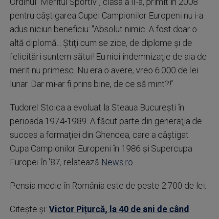
Ordinul "Meritul Sportiv", clasa a II-a, primit în 2008
pentru câştigarea Cupei Campionilor Europeni nu i-a
adus niciun beneficiu: "Absolut nimic. A fost doar o
altă diplomă... Ştiţi cum se zice, de diplome şi de
felicitări suntem sătui! Eu nici indemnizaţie de aia de
merit nu primesc. Nu era o avere, vreo 6.000 de lei
lunar. Dar mi-ar fi prins bine, de ce să mint?!"
Tudorel Stoica a evoluat la Steaua Bucureşti în
perioada 1974-1989. A făcut parte din generaţia de
succes a formaţiei din Ghencea, care a câştigat
Cupa Campionilor Europeni în 1986 şi Supercupa
Europei în '87, relatează
News.ro
.
Pensia medie în România este de peste 2.700 de lei.
Citește și:
Victor Pițurcă, la 40 de ani de când