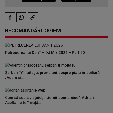
RECOMANDĂRI DIGIFM
Petrecerea lui DanT – DJ Mix 2026 – Part 20
Șerban Trîmbițașu, previziuni despre piața imobiliară:
„Acum și...
Cum să supraviețuiești „iernii economice”: Adrian
Asoltanie te învață...