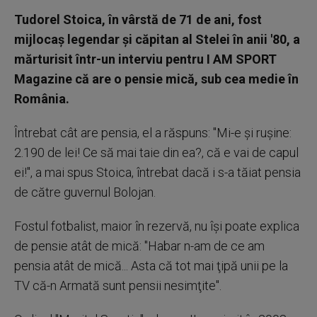
Tudorel Stoica, în vârstă de 71 de ani, fost
mijlocaş legendar şi căpitan al Stelei în anii '80, a
mărturisit într-un interviu pentru I AM SPORT
Magazine că are o pensie mică, sub cea medie în
România.
Întrebat cât are pensia, el a răspuns: "Mi-e şi ruşine:
2.190 de lei! Ce să mai taie din ea?, că e vai de capul
ei!", a mai spus Stoica, întrebat dacă i s-a tăiat pensia
de către guvernul Bolojan.
Fostul fotbalist, maior în rezervă, nu îşi poate explica
de pensie atât de mică: "Habar n-am de ce am
pensia atât de mică... Asta că tot mai ţipă unii pe la
TV că-n Armată sunt pensii nesimţite".