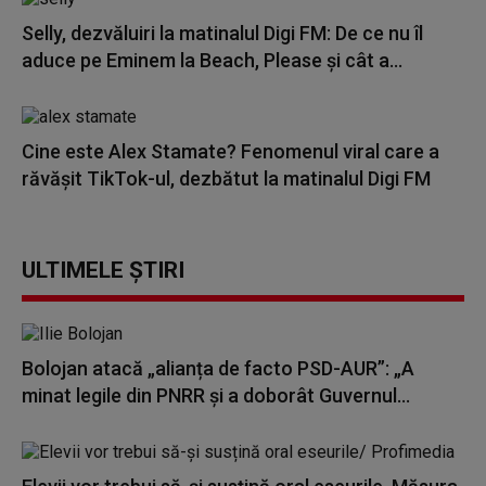
Selly, dezvăluiri la matinalul Digi FM: De ce nu îl
aduce pe Eminem la Beach, Please și cât a...
Cine este Alex Stamate? Fenomenul viral care a
răvășit TikTok-ul, dezbătut la matinalul Digi FM
ULTIMELE ȘTIRI
Bolojan atacă „alianța de facto PSD-AUR”: „A
minat legile din PNRR și a doborât Guvernul...