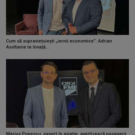
Cum să supraviețuiești „iernii economice”: Adrian
Asoltanie te învață...
Marius Popescu, expert în aviație, avertizează pasagerii: