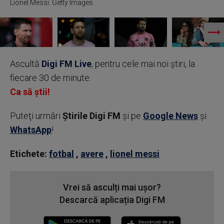
Lionel Messi. Getty Images
Ascultă
Digi FM Live
, pentru cele mai noi știri, la
fiecare 30 de minute.
Ca să știi!
Puteţi urmări
Știrile Digi FM
şi pe
Google News
şi
WhatsApp
!
Etichete:
fotbal
,
avere
,
lionel messi
Vrei să asculți mai ușor?
Descarcă aplicația Digi FM