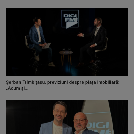
Șerban Trîmbițașu, previziuni despre piața imobiliară:
„Acum și...