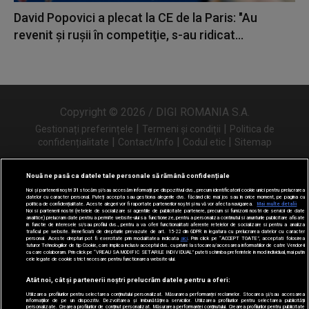
David Popovici a plecat la CE de la Paris: "Au
revenit şi ruşii în competiţie, s-au ridicat...
Copyright © 2026 / DIGI ROMANIA S.A.
|
|
Gestionați preferințele
Termeni și condiții
Politica de
|
|
|
confidențialitate
Contact/Info
Codul etic
Sitemap
Nouă ne pasă ca datele tale personale să rămână confidențiale
Noi și partenerii noștri
31
stocăm și/sau accesăm informații pe dispozitivul dvs., precum identificatorii cookie unici pentru prelucrarea
Urmărește-ne și pe
datelor cu caracter personal. Puteți accepta sau gestiona alegerile dvs. făcând clic mai jos sau în orice moment, pe pagina cu
politica de confidențialitate. Aceste alegeri vor fi raportate partenerilor noștri și nu vă vor afecta navigarea.
Mai multe detalii
Noi si partenerii nostri (retelele de socializare si agentiile de publicitate partenere, precum si furnizorii nostri de servicii de date
analitice) prelucram date pentru a permite website-ului sa functioneze, pentru a personaliza continutul si anunturile publicitare afisate
in functie de interesele si/sau profilul dvs., pentru a va oferi functionalitati aferente retelelor de socializare si pentru a analiza
traficul pe website. Beneficiati de drepturile prevazute de art. 15-22 din GDPR in legatura cu prelucrarea datelor cu caracter
personal. Aceste drepturi pot fi exercitate prin modalitatea indicata
aici
. Prin click pe “ACCEPT TOATE”, acceptati folosirea
tuturor Tehnologiilor de tip Cookie, care implica inclusiv acceptul dvs. cu privire la stocarea/accesarea informatiilor de catre Vendor-ii
cu care colaboram. Prin click pe “VREAU SA MODIFIC SETARILE INDIVIDUAL” puteti schimba preferintele in mod individual, mai putin
cele legate de cookie strict necesare pentru functionarea website-ului.
Atât noi, cât și partenerii noștri prelucrăm datele pentru a oferi:
Utilizarea profilurilor pentru selectarea conținutului personalizat. Măsurarea performanței reclamelor. Stocarea și/sau accesarea
informațiilor de pe un dispozitiv. Dezvoltarea și îmbunătățirea serviciilor. Utilizarea profilurilor pentru selectarea publicității
personalizate. Crearea profilurilor de conținut personalizat. Măsurarea performanței conținutului. Crearea profilurilor pentru publicitate