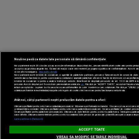
Nouă ne pasă ca datele tale personale să rămână confidențiale
Noi și partenerii noștri
31
stocăm și/sau accesăm informații pe dispozitivul dvs., precum identificatorii cookie unici pentru preluc
accepta sau gestiona alegerile dvs. făcând clic mai jos sau în orice moment, pe pagina cu politica de confidențialitate. Aceste aleger
vă vor afecta navigarea.
Mai multe detalii
Noi si partenerii nostri (retelele de socializare si agentiile de publicitate partenere, precum si furnizorii nostri de servicii de dat
website-ului sa functioneze, pentru a personaliza continutul si anunturile publicitare afisate in functie de interesele si/sau profilul dv
retelelor de socializare si pentru a analiza traficul pe website. Beneficiati de drepturile prevazute de art. 15-22 din GDPR in l
personal. Aceste drepturi pot fi exercitate prin modalitatea indicata
aici
. Prin click pe “ACCEPT TOATE”, acceptati folosirea tuturo
inclusiv acceptul dvs. cu privire la stocarea/accesarea informatiilor de catre Vendor-ii cu care colaboram. Prin click pe “VRE
schimba preferintele in mod individual, mai putin cele legate de cookie strict necesare pentru functionarea website-ului.
Atât noi, cât și partenerii noștri prelucrăm datele pentru a oferi:
Utilizarea profilurilor pentru selectarea conținutului personalizat. Măsurarea performanței reclamelor. Stocarea și/sau accesarea in
și îmbunătățirea serviciilor. Utilizarea profilurilor pentru selectarea publicității personalizate. Crearea profilurilor de conținut perso
Crearea profilurilor pentru publicitate personalizată. Utilizarea de date limitate pentru a selecta publicitatea. Înțelegerea publiculu
surse diferite. Utilizarea datelor limitate pentru a selecta conținutul. Date precise de geolocație și identificarea prin scanarea dispozi
Listă parteneri (furnizori)
Digi FM
ACCEPT TOATE
digifm.ro
VREAU SA MODIFIC SETARILE INDIVIDUAL
FREE - In Google Play