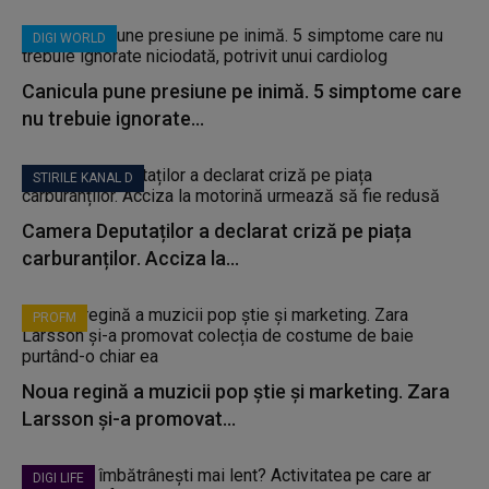
DIGI WORLD
Canicula pune presiune pe inimă. 5 simptome care
nu trebuie ignorate...
STIRILE KANAL D
Camera Deputaților a declarat criză pe piața
carburanților. Acciza la...
PROFM
Noua regină a muzicii pop știe și marketing. Zara
Larsson și-a promovat...
DIGI LIFE