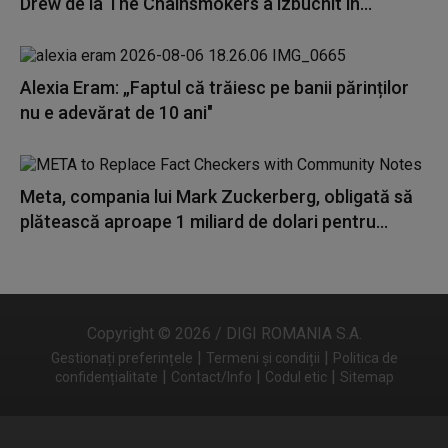
Drew de la The Chainsmokers a izbucnit în...
Alexia Eram: „Faptul că trăiesc pe banii părinților
nu e adevărat de 10 ani"
Meta, compania lui Mark Zuckerberg, obligată să
plătească aproape 1 miliard de dolari pentru...
Copyright © 2026 / DIGI ROMANIA S.A.
|
|
Gestionați preferințele
Termeni și condiții
Politica de
|
|
|
confidențialitate
Contact/Info
Codul etic
Sitemap