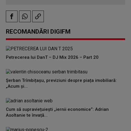
RECOMANDĂRI DIGIFM
Petrecerea lui DanT – DJ Mix 2026 – Part 20
Șerban Trîmbițașu, previziuni despre piața imobiliară:
„Acum și...
Cum să supraviețuiești „iernii economice”: Adrian
Asoltanie te învață...