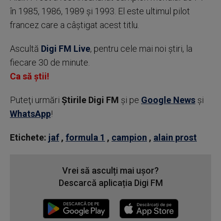
în 1985, 1986, 1989 şi 1993. El este ultimul pilot
francez care a câştigat acest titlu.
Ascultă
Digi FM Live
, pentru cele mai noi știri, la
fiecare 30 de minute.
Ca să știi!
Puteţi urmări
Știrile Digi FM
şi pe
Google News
şi
WhatsApp
!
Etichete:
jaf
,
formula 1
,
campion
,
alain prost
Vrei să asculți mai ușor?
Descarcă aplicația Digi FM