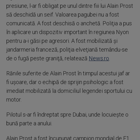
presiune, l-ar fi obligat pe unul dintre fiii lui Alain Prost
să deschidă un seif. Valoarea pagubei nu a fost
comunicată. A fost deschisă o anchetă. Poliţia a pus
în aplicare un dispozitiv important în regiunea Nyon
pentru a-i găsi pe agresori. A fost mobilizată şi
jandarmeria franceză, poliţia elveţiană temându-se
de o fugă peste graniţă, relatează
News.ro
.
Rănile suferite de Alain Prost în timpul acestui jaf ar
fi uşoare, dar o echipă de sprijin psihologic a fost
imediat mobilizată la domiciliul legendei sportului cu
motor.
Pilotul s-ar fi îndreptat spre Dubai, unde locuieşte o
bună parte a anului.
Alain Prost a fost încununat campion mondial de F1