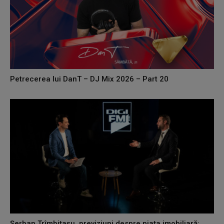
Petrecerea lui DanT – DJ Mix 2026 – Part 20
Șerban Trîmbițașu, previziuni despre piața imobiliară: