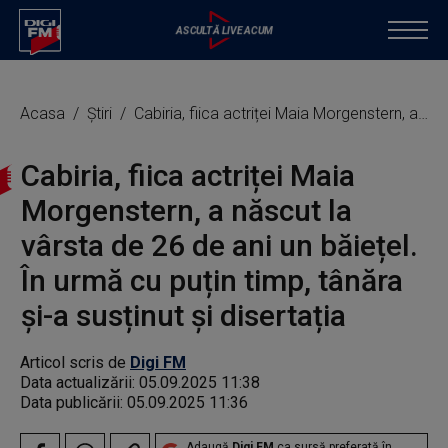
Acasa
Știri
Cabiria, fiica actriței Maia Morgenstern, a născut la vârsta de 26 de ani un băiețel. În urmă cu puțin timp, tânăra și-a susținut și disertația
Cabiria, fiica actriței Maia
Morgenstern, a născut la
vârsta de 26 de ani un băiețel.
În urmă cu puțin timp, tânăra
și-a susținut și disertația
Articol scris de
Digi FM
Data actualizării:
05.09.2025 11:38
Data publicării:
05.09.2025 11:36
Adaugă
Digi FM
ca sursă preferată în