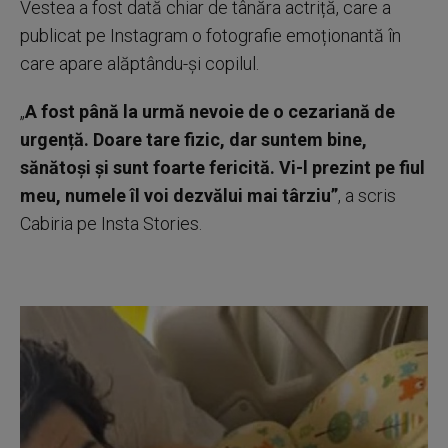
Vestea a fost dată chiar de tânăra actriță, care a
publicat pe Instagram o fotografie emoționantă în
care apare alăptându-și copilul.
„
A fost până la urmă nevoie de o cezariană de
urgență. Doare tare fizic, dar suntem bine,
sănătoși și sunt foarte fericită. Vi-l prezint pe fiul
meu, numele îl voi dezvălui mai târziu”
, a scris
Cabiria pe Insta Stories.