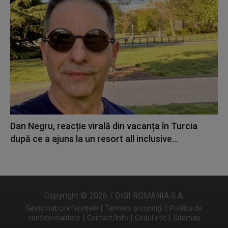
Dan Negru, reacție virală din vacanța în Turcia
după ce a ajuns la un resort all inclusive...
Copyright © 2026 / DIGI ROMANIA S.A.
|
|
Gestionați preferințele
Termeni și condiții
Politica de
|
|
|
confidențialitate
Contact/Info
Codul etic
Sitemap