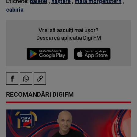
Etichete:
baietel
,
naștere
,
maia morgenstern
,
cabiria
Vrei să asculți mai ușor?
Descarcă aplicația Digi FM
RECOMANDĂRI DIGIFM