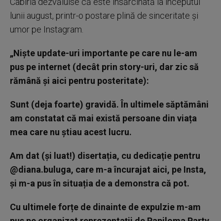
Cabiria dezvăluise că este însărcinată la începutul
lunii august, printr-o postare plină de sinceritate și
umor pe Instagram.
„Niște update-uri importante pe care nu le-am
pus pe internet (decât prin story-uri, dar zic să
rămână și aici pentru posteritate):
Sunt (deja foarte) gravidă. În ultimele săptămâni
am constatat că mai există persoane din viața
mea care nu știau acest lucru.
Am dat (și luat!) disertația, cu dedicație pentru
@diana.buluga, care m-a încurajat aici, pe Insta,
și m-a pus în situația de a demonstra că pot.
Cu ultimele forțe de dinainte de expulzie m-am
pus pe organizat reprezentații de Papiloma Party,