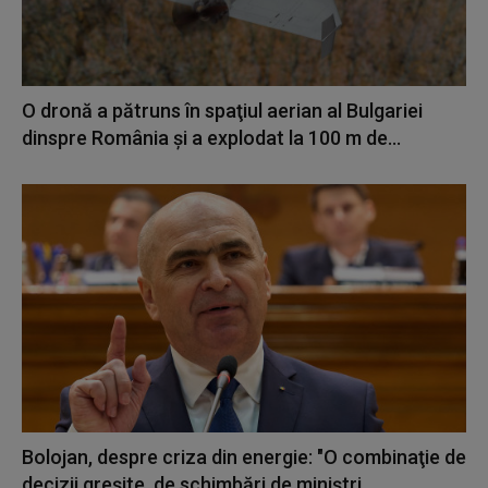
O dronă a pătruns în spaţiul aerian al Bulgariei
dinspre România și a explodat la 100 m de...
Bolojan, despre criza din energie: "O combinaţie de
decizii greşite, de schimbări de miniştri...