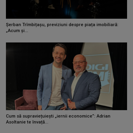
Șerban Trîmbițașu, previziuni despre piața imobiliară:
„Acum și...
Cum să supraviețuiești „iernii economice”: Adrian
Asoltanie te învață...