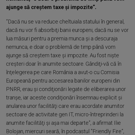
ajunge să creştem taxe şi impozite”.
”Dacă nu se va reduce cheltuiala statului în general,
dacă nu vor fi absorbiţi banii europeni, dacă nu se vor
lua măsuri pentru a premia munca şi a descuraja
nemunca, e doar o problemă de timp până vom
ajunge să creştem taxe şi impozite. Au fost nişte
creşteri doar în anumite sectoare. Gândiţi-vă că în
înţelegerea pe care România a avut-o cu Comisia
Europeană pentru accesarea banilor europeni din
PNRR, erau şi condiţionări legate de eliberarea unor
tranşe, iar aceste condiţionări însemnau explicit şi
anularea unor facilităţi care erau acordate anumitor
sectoare de activitate gen IT, micro-întreprinderi la
anumite facilităţi şi aşa mai departe”, a afirmat Ilie
Bolojan, miercuri seară, în podcastul ”Friendly Fire”,