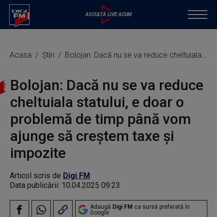
Acasa
Știri
Bolojan: Dacă nu se va reduce cheltuiala statului, e doar o problemă de timp până vom ajunge să creştem taxe şi impozite
Bolojan: Dacă nu se va reduce
cheltuiala statului, e doar o
problemă de timp până vom
ajunge să creştem taxe şi
impozite
Articol scris de
Digi FM
Data publicării:
10.04.2025 09:23
Adaugă
Digi FM
ca sursă preferată în
Google