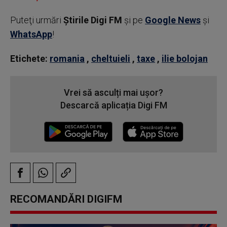
Puteţi urmări
Știrile Digi FM
şi pe
Google News
şi
WhatsApp
!
Etichete:
romania
,
cheltuieli
,
taxe
,
ilie bolojan
Vrei să asculți mai ușor?
Descarcă aplicația Digi FM
RECOMANDĂRI DIGIFM