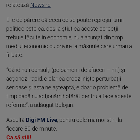
relatează
News.ro
.
El e de părere că ceea ce se poate reproşa lumii
politice este că, deşi a ştiut că aceste corecţii
trebuie făcute în economie, nu a anunţat din timp
mediul economic cu privire la măsurile care urmau a
fi luate.
”Când nu-i consulţi (pe oamenii de afaceri – n.r.) şi
acţionezi rapid, e clar că creezi nişte perturbaţii
serioase şi asta ne aşteaptă, e doar o problemă de
timp dacă nu acţionăm hotărât pentru a face aceste
reforme”, a adăugat Bolojan.
Ascultă
Digi FM Live
, pentru cele mai noi știri, la
fiecare 30 de minute.
Ca să știi!