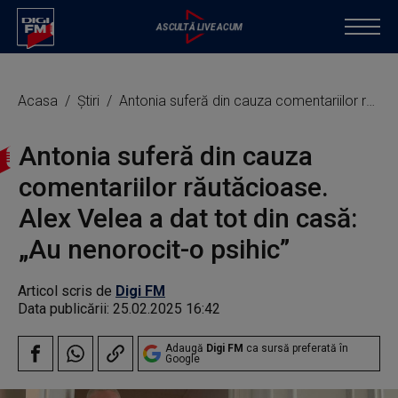
Acasa
Știri
Antonia suferă din cauza comentariilor răutăcioase. Alex Velea a dat tot din casă: „Au nenorocit-o psihic”
Antonia suferă din cauza
comentariilor răutăcioase.
Alex Velea a dat tot din casă:
„Au nenorocit-o psihic”
Articol scris de
Digi FM
Data publicării:
25.02.2025 16:42
Adaugă
Digi FM
ca sursă preferată în
Google