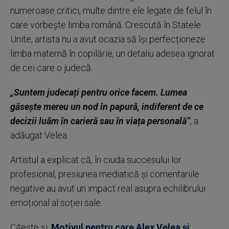
numeroase critici, multe dintre ele legate de felul în
care vorbește limba română. Crescută în Statele
Unite, artista nu a avut ocazia să își perfecționeze
limba maternă în copilărie, un detaliu adesea ignorat
de cei care o judecă.
„Suntem judecați pentru orice facem. Lumea
găsește mereu un nod în papură, indiferent de ce
decizii luăm în carieră sau în viața personală”
, a
adăugat Velea.
Artistul a explicat că, în ciuda succesului lor
profesional, presiunea mediatică și comentariile
negative au avut un impact real asupra echilibrului
emoțional al soției sale.
Citește și:
Motivul pentru care Alex Velea și