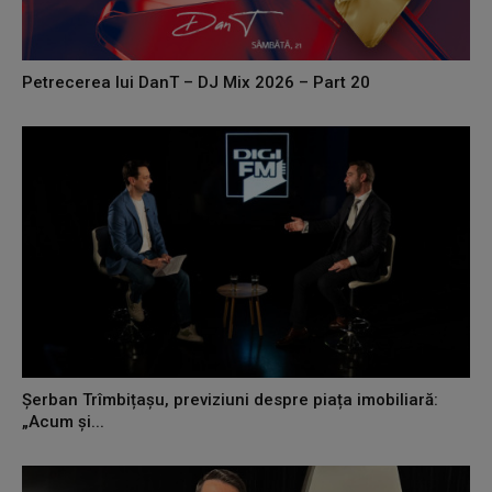
Petrecerea lui DanT – DJ Mix 2026 – Part 20
Șerban Trîmbițașu, previziuni despre piața imobiliară:
„Acum și...