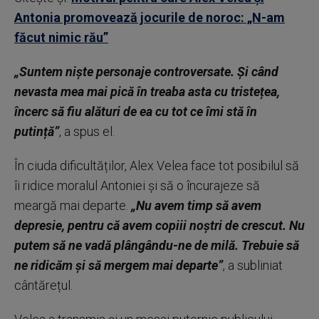
Antonia promovează jocurile de noroc: „N-am
făcut nimic rău”
„Suntem niște personaje controversate. Și când
nevasta mea mai pică în treaba asta cu tristețea,
încerc să fiu alături de ea cu tot ce îmi stă în
putință”
, a spus el.
În ciuda dificultăților, Alex Velea face tot posibilul să
îi ridice moralul Antoniei și să o încurajeze să
meargă mai departe.
„Nu avem timp să avem
depresie, pentru că avem copiii noștri de crescut. Nu
putem să ne vadă plângându-ne de milă. Trebuie să
ne ridicăm și să mergem mai departe”
, a subliniat
cântărețul.