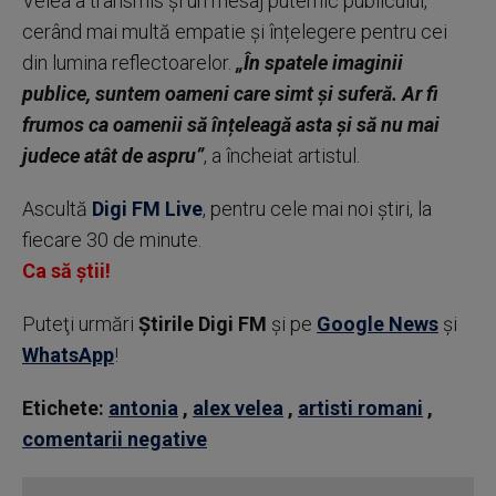
Velea a transmis și un mesaj puternic publicului,
cerând mai multă empatie și înțelegere pentru cei
din lumina reflectoarelor.
„În spatele imaginii
publice, suntem oameni care simt și suferă. Ar fi
frumos ca oamenii să înțeleagă asta și să nu mai
judece atât de aspru”
, a încheiat artistul.
Ascultă
Digi FM Live
, pentru cele mai noi știri, la
fiecare 30 de minute.
Ca să știi!
Puteţi urmări
Știrile Digi FM
şi pe
Google News
şi
WhatsApp
!
Etichete:
antonia
,
alex velea
,
artisti romani
,
comentarii negative