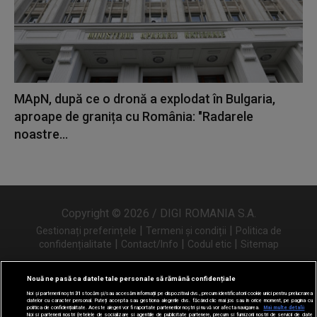
MApN, după ce o dronă a explodat în Bulgaria,
aproape de granița cu România: "Radarele
noastre...
Copyright © 2026 / DIGI ROMANIA S.A.
|
|
Gestionați preferințele
Termeni și condiții
Politica de
|
|
|
confidențialitate
Contact/Info
Codul etic
Sitemap
Nouă ne pasă ca datele tale personale să rămână confidențiale
Noi și partenerii noștri
31
stocăm și/sau accesăm informații pe dispozitivul dvs., precum identificatorii cookie unici pentru prelucrarea
Urmărește-ne și pe
datelor cu caracter personal. Puteți accepta sau gestiona alegerile dvs. făcând clic mai jos sau în orice moment, pe pagina cu
politica de confidențialitate. Aceste alegeri vor fi raportate partenerilor noștri și nu vă vor afecta navigarea.
Mai multe detalii
Noi si partenerii nostri (retelele de socializare si agentiile de publicitate partenere, precum si furnizorii nostri de servicii de date