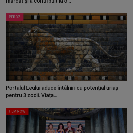
marcat și a contribuit la o...
PEROZ
Portalul Leului aduce întâlniri cu potențial uriaș
pentru 3 zodii. Viața...
FILM NOW