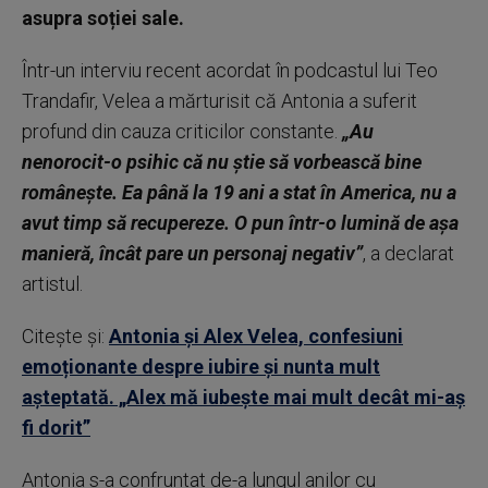
asupra soției sale.
Într-un interviu recent acordat în podcastul lui Teo
Trandafir, Velea a mărturisit că Antonia a suferit
profund din cauza criticilor constante.
„Au
nenorocit-o psihic că nu știe să vorbească bine
românește. Ea până la 19 ani a stat în America, nu a
avut timp să recupereze. O pun într-o lumină de așa
manieră, încât pare un personaj negativ”
, a declarat
artistul.
Citește și:
Antonia și Alex Velea, confesiuni
emoționante despre iubire și nunta mult
așteptată. „Alex mă iubește mai mult decât mi-aș
fi dorit”
Antonia s-a confruntat de-a lungul anilor cu