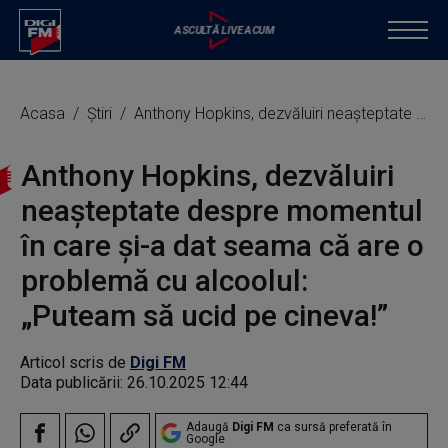
Acasa
Știri
Anthony Hopkins, dezvăluiri neașteptate despre momentul în care și-a dat seama că are o problemă cu alcoolul: „Puteam să ucid pe cineva!”
Anthony Hopkins, dezvăluiri
neașteptate despre momentul
în care și-a dat seama că are o
problemă cu alcoolul:
„Puteam să ucid pe cineva!”
Articol scris de
Digi FM
Data publicării:
26.10.2025 12:44
Adaugă
Digi FM
ca sursă preferată în
Google