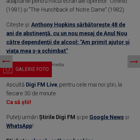
adaptările pentru micul ecran ale operelor ''Othello''
(1981) şi ''The Hunchback of Notre Dame'' (1982).
Citește și:
Anthony Hopkins sărbătoreşte 48 de
ani de abstinenţă, cu un nou mesaj de Anul Nou
către dependenţii de alcool: "Am primit ajutor şi
viaţa mea s-a schimbat"
Anthony Hopkins. Profimedia
Ascultă
Digi FM Live
, pentru cele mai noi știri, la
fiecare 30 de minute.
Ca să știi!
Puteţi urmări
Știrile Digi FM
şi pe
Google News
şi
WhatsApp
!