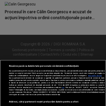
Procesul în care Călin Georgescu e acuzat de
acţiuni împotriva ordinii constituţionale poate...
Copyright © 2026 / DIGI ROMANIA S.A.
|
|
Gestionați preferințele
Termeni și condiții
Politica de
|
|
|
confidențialitate
Contact/Info
Codul etic
Sitemap
Nouă ne pasă ca datele tale personale să rămână confidențiale
Noi și partenerii noștri
31
stocăm și/sau accesăm informații pe dispozitivul dvs., precum identificatorii cookie unici pentru prelucrarea
Urmărește-ne și pe
datelor cu caracter personal. Puteți accepta sau gestiona alegerile dvs. făcând clic mai jos sau în orice moment, pe pagina cu
politica de confidențialitate. Aceste alegeri vor fi raportate partenerilor noștri și nu vă vor afecta navigarea.
Mai multe detalii
Noi si partenerii nostri (retelele de socializare si agentiile de publicitate partenere, precum si furnizorii nostri de servicii de date
analitice) prelucram date pentru a permite website-ului sa functioneze, pentru a personaliza continutul si anunturile publicitare afisate
in functie de interesele si/sau profilul dvs., pentru a va oferi functionalitati aferente retelelor de socializare si pentru a analiza
traficul pe website. Beneficiati de drepturile prevazute de art. 15-22 din GDPR in legatura cu prelucrarea datelor cu caracter
personal. Aceste drepturi pot fi exercitate prin modalitatea indicata
aici
. Prin click pe “ACCEPT TOATE”, acceptati folosirea
tuturor Tehnologiilor de tip Cookie, care implica inclusiv acceptul dvs. cu privire la stocarea/accesarea informatiilor de catre Vendor-ii
cu care colaboram. Prin click pe “VREAU SA MODIFIC SETARILE INDIVIDUAL” puteti schimba preferintele in mod individual, mai putin
cele legate de cookie strict necesare pentru functionarea website-ului.
Atât noi, cât și partenerii noștri prelucrăm datele pentru a oferi: