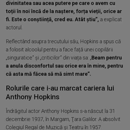
divinitatea sau acea putere pe care o avem cu
toții în noi încă de la naștere, forța vieții, orice ar
fi. Este o conștiință, cred eu. Atât știu”,
a explicat
actorul.
Reflectând asupra trecutului său, Hopkins a spus că
a folosit alcoolul pentru a face față unei copilării
„singuratice” și „criticilor” din viața sa: „
Beam pentru
a anula disconfortul sau orice era în mine, pentru
că asta mă făcea să mă simt mare”.
Rolurile care i-au marcat cariera lui
Anthony Hopkins
Îndrăgitul actor Anthony Hopkins s-a născut la 31
decembrie 1937, în Margam, Ţara Galilor. A absolvit
Colegiul Regal de Muzică şi Teatru în 1957.