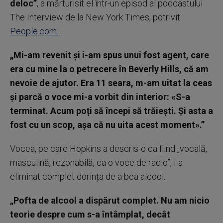
deloc”
, a mărturisit el într-un episod al podcastului
The Interview de la New York Times, potrivit
People.com.
„Mi-am revenit și i-am spus unui fost agent, care
era cu mine la o petrecere în Beverly Hills, că am
nevoie de ajutor. Era 11 seara, m-am uitat la ceas
și parcă o voce mi-a vorbit din interior: «S-a
terminat. Acum poți să începi să trăiești. Și asta a
fost cu un scop, așa că nu uita acest moment».”
Vocea, pe care Hopkins a descris-o ca fiind „vocală,
masculină, rezonabilă, ca o voce de radio”, i-a
eliminat complet dorința de a bea alcool.
„Pofta de alcool a dispărut complet. Nu am nicio
teorie despre cum s-a întâmplat, decât