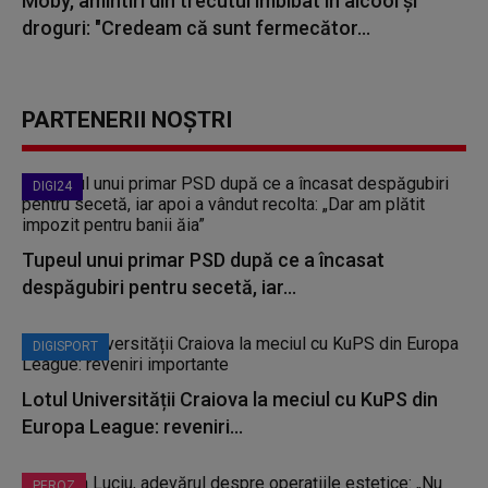
Moby, amintiri din trecutul îmbibat în alcool și
droguri: "Credeam că sunt fermecător...
PARTENERII NOȘTRI
DIGI24
Tupeul unui primar PSD după ce a încasat
despăgubiri pentru secetă, iar...
DIGISPORT
Lotul Universității Craiova la meciul cu KuPS din
Europa League: reveniri...
PEROZ