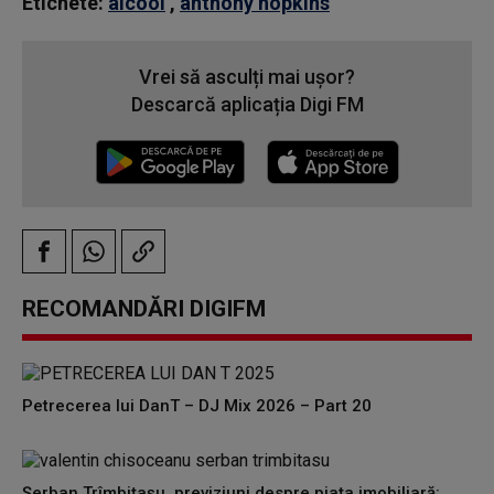
Etichete:
alcool
,
anthony hopkins
Vrei să asculți mai ușor?
Descarcă aplicația Digi FM
RECOMANDĂRI DIGIFM
Petrecerea lui DanT – DJ Mix 2026 – Part 20
Șerban Trîmbițașu, previziuni despre piața imobiliară: