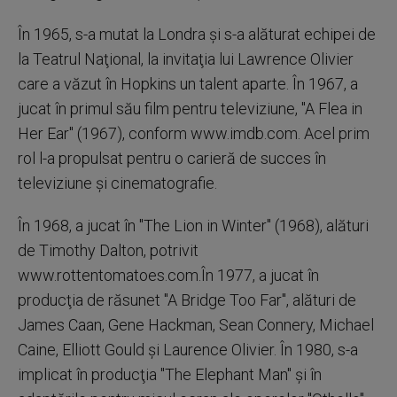
În 1965, s-a mutat la Londra şi s-a alăturat echipei de
la Teatrul Naţional, la invitaţia lui Lawrence Olivier
care a văzut în Hopkins un talent aparte. În 1967, a
jucat în primul său film pentru televiziune, ''A Flea in
Her Ear'' (1967), conform www.imdb.com. Acel prim
rol l-a propulsat pentru o carieră de succes în
televiziune şi cinematografie.
În 1968, a jucat în ''The Lion in Winter'' (1968), alături
de Timothy Dalton, potrivit
www.rottentomatoes.com.În 1977, a jucat în
producţia de răsunet ''A Bridge Too Far'', alături de
James Caan, Gene Hackman, Sean Connery, Michael
Caine, Elliott Gould şi Laurence Olivier. În 1980, s-a
implicat în producţia ''The Elephant Man'' şi în