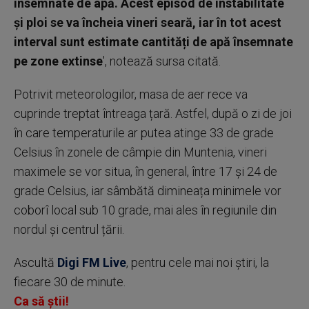
însemnate de apă. Acest episod de instabilitate
și ploi se va încheia vineri seară, iar în tot acest
interval sunt estimate cantități de apă însemnate
pe zone extinse
', notează sursa citată.
Potrivit meteorologilor, masa de aer rece va
cuprinde treptat întreaga țară. Astfel, după o zi de joi
în care temperaturile ar putea atinge 33 de grade
Celsius în zonele de câmpie din Muntenia, vineri
maximele se vor situa, în general, între 17 și 24 de
grade Celsius, iar sâmbătă dimineața minimele vor
coborî local sub 10 grade, mai ales în regiunile din
nordul și centrul țării.
Ascultă
Digi FM Live
, pentru cele mai noi știri, la
fiecare 30 de minute.
Ca să știi!