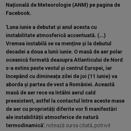
Națională de Meteorologie (ANM) pe pagina de
Facebook.
'Luna iunie a debutat și anul acesta cu
instabilitate atmosferică accentuată. (...)
Vremea instabilă se va menține și la debutul
decadei a doua a lunii iunie. O masă de aer polar
oceanică formată deasupra Atlanticului de Nord
s-a extins peste vestul și centrul Europei, iar
începând cu dimineața zilei de joi (11 iunie) va
aborda și partea de vest a României. Această
masă de aer rece va întâlni aerul cald
preexistent, astfel la contactul între aceste mase
de aer cu proprietăți diferite vor fi manifestări
ale instabilității atmosferice de natură
termodinamică'
, notează sursa citată, potrivit