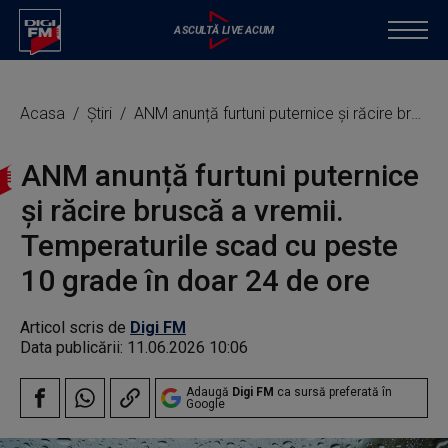
Acasa
Știri
ANM anunță furtuni puternice și răcire bruscă a vremii. Temperaturile scad cu peste 10 grade în doar 24 de ore
ANM anunță furtuni puternice
și răcire bruscă a vremii.
Temperaturile scad cu peste
10 grade în doar 24 de ore
Articol scris de
Digi FM
Data publicării:
11.06.2026 10:06
Adaugă
Digi FM
ca sursă preferată în
Google