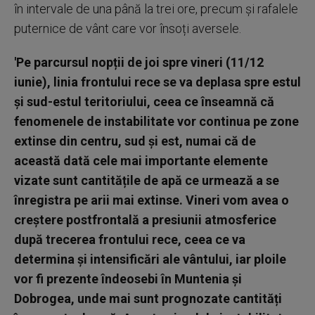
în intervale de una până la trei ore, precum și rafalele
puternice de vânt care vor însoți aversele.
'Pe parcursul nopții de joi spre vineri (11/12
iunie), linia frontului rece se va deplasa spre estul
și sud-estul teritoriului, ceea ce înseamnă că
fenomenele de instabilitate vor continua pe zone
extinse din centru, sud și est, numai că de
această dată cele mai importante elemente
vizate sunt cantitățile de apă ce urmează a se
înregistra pe arii mai extinse. Vineri vom avea o
creștere postfrontală a presiunii atmosferice
după trecerea frontului rece, ceea ce va
determina și intensificări ale vântului, iar ploile
vor fi prezente îndeosebi în Muntenia și
Dobrogea, unde mai sunt prognozate cantități