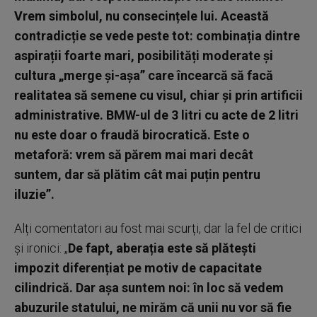
Vrem simbolul, nu consecințele lui. Această
contradicție se vede peste tot: combinația dintre
aspirații foarte mari, posibilități moderate și
cultura „merge și-așa” care încearcă să facă
realitatea să semene cu visul, chiar și prin artificii
administrative. BMW-ul de 3 litri cu acte de 2 litri
nu este doar o fraudă birocratică. Este o
metaforă: vrem să părem mai mari decât
suntem, dar să plătim cât mai puțin pentru
iluzie”.
Alți comentatori au fost mai scurți, dar la fel de critici
și ironici: „
De fapt, aberația este să plătești
impozit diferențiat pe motiv de capacitate
cilindrică. Dar așa suntem noi: în loc să vedem
abuzurile statului, ne mirăm că unii nu vor să fie