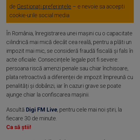
de
Gestionați preferințele
– e nevoie sa accepti
cookie-urile social media
În România, înregistrarea unei mașini cu o capacitate
cilindrică mai mică decât cea reală, pentru a plăti un
impozit mai mic, se consideră fraudă fiscală și fals în
acte oficiale. Consecințele legale pot fi severe:
persoana riscă amenzi penale sau chiar închisoare,
plata retroactivă a diferenței de impozit împreună cu
penalități și dobânzi, iar în cazuri grave se poate
ajunge chiar la confiscarea mașinii.
Ascultă
Digi FM Live
, pentru cele mai noi știri, la
fiecare 30 de minute.
Ca să știi!