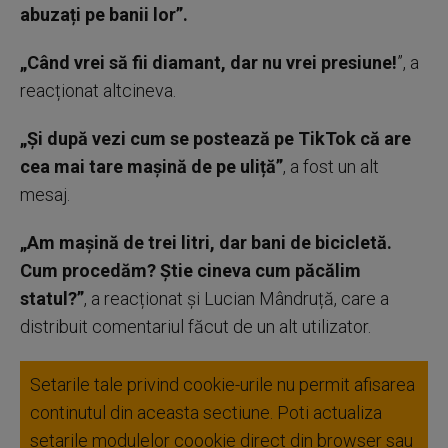
abuzați pe banii lor”.
„Când vrei să fii diamant, dar nu vrei presiune!
”, a
reacționat altcineva.
„Și după vezi cum se postează pe TikTok că are
cea mai tare mașină de pe uliță”
, a fost un alt
mesaj.
„Am mașină de trei litri, dar bani de bicicletă.
Cum procedăm? Știe cineva cum păcălim
statul?”
, a reacționat și Lucian Mândruță, care a
distribuit comentariul făcut de un alt utilizator.
Setarile tale privind cookie-urile nu permit afisarea
continutul din aceasta sectiune. Poti actualiza
setarile modulelor coookie direct din browser sau