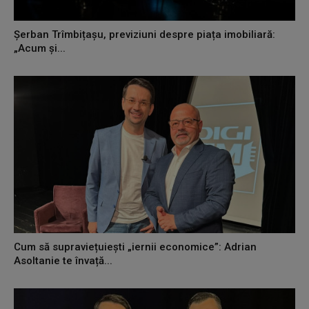
Șerban Trîmbițașu, previziuni despre piața imobiliară:
„Acum și...
Cum să supraviețuiești „iernii economice”: Adrian
Asoltanie te învață...