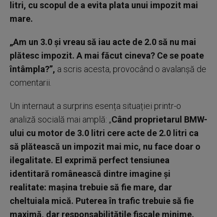
litri, cu scopul de a evita plata unui impozit mai
mare.
„Am un 3.0 și vreau să iau acte de 2.0 să nu mai
plătesc impozit. A mai făcut cineva? Ce se poate
întâmpla?”,
a scris acesta, provocând o avalanșă de
comentarii.
Un internaut a surprins esența situației printr-o
analiză socială mai amplă: „
Când proprietarul BMW-
ului cu motor de 3.0 litri cere acte de 2.0 litri ca
să plătească un impozit mai mic, nu face doar o
ilegalitate. El exprimă perfect tensiunea
identitară românească dintre imagine și
realitate: mașina trebuie să fie mare, dar
cheltuiala mică. Puterea în trafic trebuie să fie
maximă, dar responsabilitățile fiscale minime.