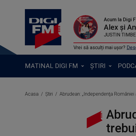
Acum la Digi 
Alex și A
JUSTIN TIMBER
Vrei să asculți mai ușor?
Desc
MATINAL DIGI FM
ȘTIRI
PODC
Acasa
Știri
Abrudean: „Independenţa României ar
Abrud
trebu