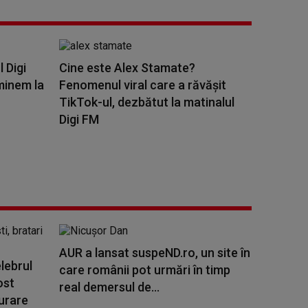
l Digi
Cine este Alex Stamate?
minem la
Fenomenul viral care a răvășit
TikTok-ul, dezbătut la matinalul
Digi FM
AUR a lansat suspeND.ro, un site în
lebrul
care românii pot urmări în timp
ost
real demersul de...
urare