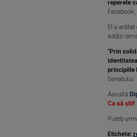
reperele c
Facebook, 
El a arătat
astăzi sen
"Prin soli
identitate
principiile
Senatului.
Ascultă
Di
Ca să știi!
Puteţi urm
Etichete:
r