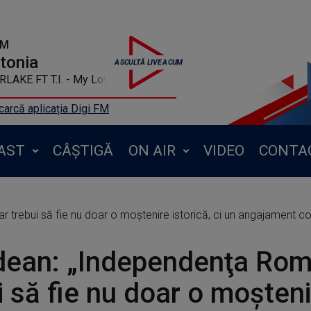
FM
ntonia
LAKE FT T.I. - My Love
arcă aplicația Digi FM
AST
CÂȘTIGĂ
ON AIR
VIDEO
CONTA
 trebui să fie nu doar o moştenire istorică, ci un angajament co
ean: „Independenţa Româ
i să fie nu doar o moşten