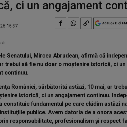
ică, ci un angajament con
Adaugă
Digi FM
026 15:37
ook
le Senatului, Mircea Abrudean, afirmă că indepe
r trebui să fie nu doar o moştenire istorică, ci un
t continuu.
nţa României, sărbătorită astăzi, 10 mai, ar trebui
tenire istorică, ci un angajament continuu. Indep
ea constituie fundamentul pe care clădim astăzi n
instituţiile publice. Avem datoria de a onora aces
in responsabilitate, profesionalism şi respect f