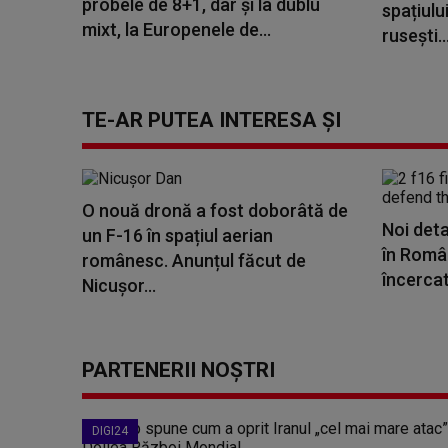
probele de 8+1, dar și la dublu
spațiulu
mixt, la Europenele de...
rusești..
TE-AR PUTEA INTERESA ȘI
O nouă dronă a fost doborâtă de
Noi deta
un F-16 în spațiul aerian
în Români
românesc. Anunțul făcut de
încercat 
Nicușor...
PARTENERII NOȘTRI
DIGI24