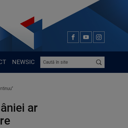
CT
NEWSIC
ntinuu”
niei ar
ire