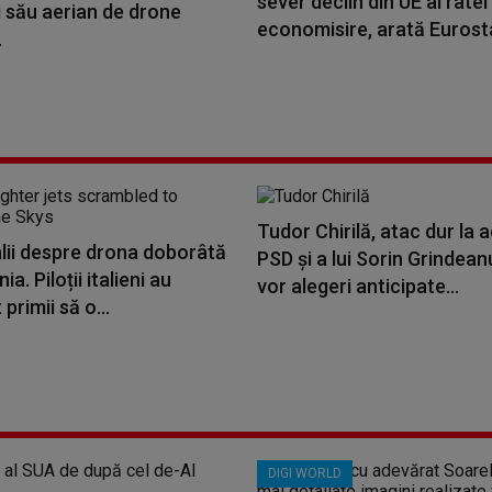
sever declin din UE al ratei
i său aerian de drone
economisire, arată Eurost
.
Tudor Chirilă, atac dur la 
lii despre drona doborâtă
PSD și a lui Sorin Grindean
a. Piloții italieni au
vor alegeri anticipate...
primii să o...
DIGI WORLD