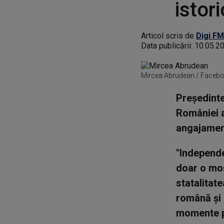
istor
Articol scris de
Digi FM
Data publicării:
10.05.2
Mircea Abrudean / Faceb
Preşedinte
României a
angajamen
"Independe
doar o moş
statalitat
română şi 
momente pr