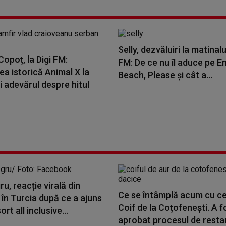
Selly, dezvăluiri la matinalu
opoț, la Digi FM:
FM: De ce nu îl aduce pe E
a istorică Animal X la
Beach, Please și cât a...
i adevărul despre hitul
u, reacție virală din
Ce se întâmplă acum cu ce
în Turcia după ce a ajuns
Coif de la Coțofenești. A f
ort all inclusive...
aprobat procesul de resta