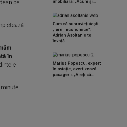
udean pe
imobiliară: „Acum și...
Cum să supraviețuiești
ompletează
„iernii economice”:
Adrian Asoltanie te
învață...
irmăm
tă în
Marius Popescu, expert
dintele
în aviație, avertizează
pasagerii: „Vreți să...
e minute.