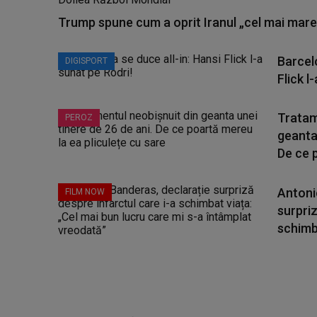
Trump spune cum a oprit Iranul „cel mai mare 
Barcelo
DIGISPORT
Flick l
Tratam
PEROZ
geanta 
De ce p
Antoni
FILM NOW
surpriz
schimba