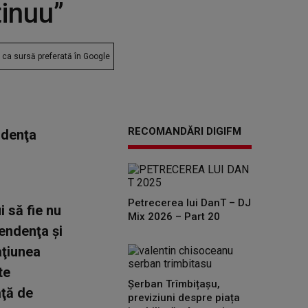
tinuu”
ca sursă preferată în Google
RECOMANDĂRI DIGIFM
ndenţa
Petrecerea lui DanT – DJ
 să fie nu
Mix 2026 – Part 20
endenţa şi
aţiunea
te
Șerban Trîmbițașu,
aţă de
previziuni despre piața