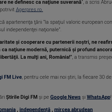
are ne definesc ca naţiune suverană
", a scris Abr
potrivit
Agerpres.ro.
 că apartenenţa ţării "la spaţiul valoric european c
sul independenţei naţionale".
daritate şi cooperare cu partenerii noştri, ne reaf
a ca naţiune modernă, puternică şi profund ancora
 libertăţii. La mulţi ani, România!"
, a transmis preşe
gi FM Live
, pentru cele mai noi știri, la fiecare 30 d
ări
Știrile Digi FM
şi pe
Google News
şi
WhatsApp
!
omania
,
independență
,
mircea abrudean