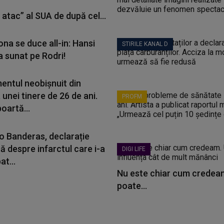
atac” al SUA de după cel...
na se duce all-in: Hansi
STIRILE KANAL D
-a sunat pe Rodri!
entul neobișnuit din
unei tinere de 26 de ani.
PROFM
oartă...
o Banderas, declarație
ă despre infarctul care i-a
DIGI LIFE
t...
Nu este chiar cum credeam
poate...