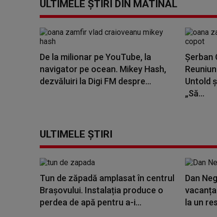
ULTIMELE ȘTIRI DIN MATINAL
De la milionar pe YouTube, la
Șerban C
navigator pe ocean. Mikey Hash,
Reuniune
dezvăluiri la Digi FM despre...
Untold ș
„Să...
ULTIMELE ȘTIRI
Tun de zăpadă amplasat în centrul
Dan Negr
Brașovului. Instalația produce o
vacanța 
perdea de apă pentru a-i...
la un res