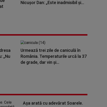
 de
Nicuşor Dan: „Este inadmisibil şi...
at
adresa
Urmează trei zile de caniculă în
u: „Nu
România. Temperaturile urcă la 37
de grade, dar vin și...
Așa arată cu adevărat Soarele.